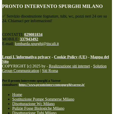
PRONTO INTERVENTO SPURGHI MILANO
✅ Servizio disostruzione fognature, tubi, wc, pozzi neri 24 ore su
24. Chiamaci per informazioni!
CONTATTI:
029081834
MOBILE:
337943492
E-mail:
lombarda.spurghi@tiscali.it
Leggi L'informativa privacy
-
Cookie Policy (UE)
-
Mappa del
Sito
COPYRIGHT [c] 2025 by -
Realizzazione siti internet
-
Solution
Group Communication
|
Siti Roma
Per il pronto intervento spurghi a Varese
consultare:
https://www.prontointerventospurghivarese.it/
Home
Sostituzione Pompe Sommerse Milano
Disotturazione Wc Milano
Pulizie Fosse Biologiche Milano
Disotturazione Tubi Milano