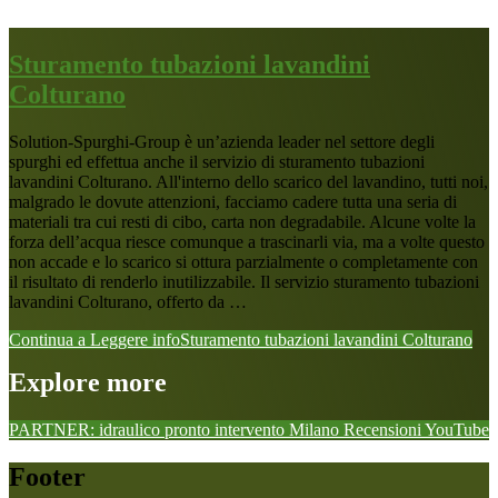
Sturamento tubazioni lavandini
Colturano
Solution-Spurghi-Group è un’azienda leader nel settore degli
spurghi ed effettua anche il servizio di sturamento tubazioni
lavandini Colturano. All'interno dello scarico del lavandino, tutti noi,
malgrado le dovute attenzioni, facciamo cadere tutta una seria di
materiali tra cui resti di cibo, carta non degradabile. Alcune volte la
forza dell’acqua riesce comunque a trascinarli via, ma a volte questo
non accade e lo scarico si ottura parzialmente o completamente con
il risultato di renderlo inutilizzabile. Il servizio sturamento tubazioni
lavandini Colturano, offerto da …
Continua a Leggere
infoSturamento tubazioni lavandini Colturano
Explore more
PARTNER: idraulico pronto intervento Milano
Recensioni
YouTube
Footer