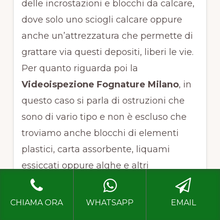
delle incrostazioni e blocchi da calcare,
dove solo uno sciogli calcare oppure
anche un’attrezzatura che permette di
grattare via questi depositi, liberi le vie.
Per quanto riguarda poi la
Videoispezione Fognature Milano
, in
questo caso si parla di ostruzioni che
sono di vario tipo e non è escluso che
troviamo anche blocchi di elementi
plastici, carta assorbente, liquami
essiccati oppure alghe e altri
microrganismi.Si tratta di
problematiche serie che devono essere
CHIAMA ORA
WHATSAPP
EMAIL
trattati solo da un idraulico o