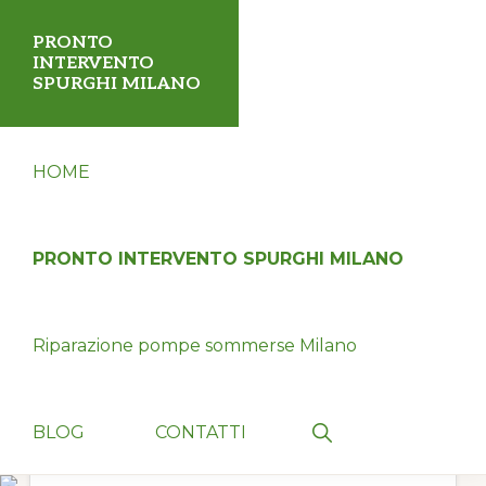
Passa
Passa
PRONTO
alla
al
INTERVENTO
SPURGHI MILANO
navigazione
contenuto
primaria
principale
✅
HOME
Servizio
disostruzione
fognature,
PRONTO INTERVENTO SPURGHI MILANO
tubi,
wc,
Riparazione pompe sommerse Milano
pozzi
neri
24
Show
BLOG
CONTATTI
Search
ore