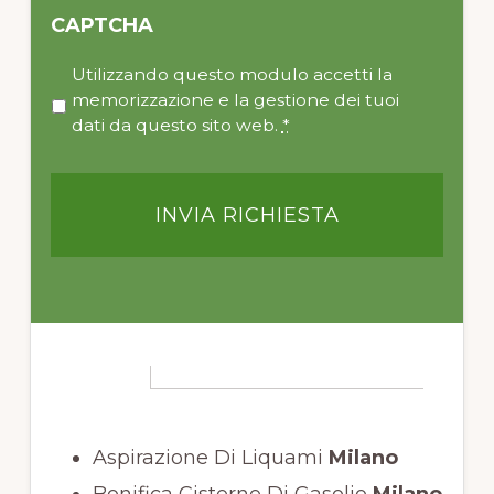
CAPTCHA
P
Utilizzando questo modulo accetti la
r
memorizzazione e la gestione dei tuoi
i
dati da questo sito web.
*
v
a
c
y
*
Aspirazione Di Liquami
Milano
Bonifica Cisterne Di Gasolio
Milano