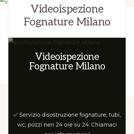
su
Videoispezione
24.
Fognature Milano
Chiamaci
per
informazioni!
Videoispezione
Fognature Milano
✅ Servizio disostruzione fognature, tubi,
wc, pozzi neri 24 ore su 24. Chiamaci