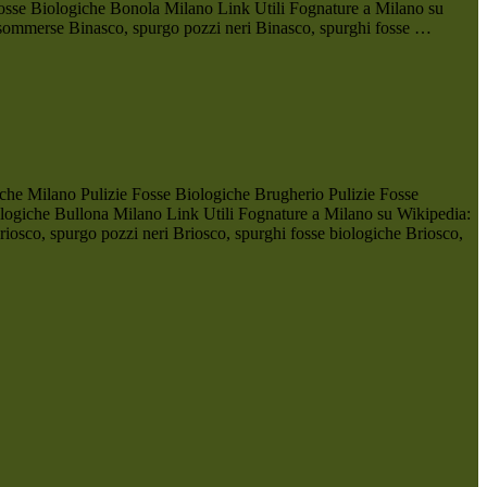
Fosse Biologiche Bonola Milano Link Utili Fognature a Milano su
e sommerse Binasco, spurgo pozzi neri Binasco, spurghi fosse …
che Milano Pulizie Fosse Biologiche Brugherio Pulizie Fosse
logiche Bullona Milano Link Utili Fognature a Milano su Wikipedia:
iosco, spurgo pozzi neri Briosco, spurghi fosse biologiche Briosco,