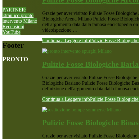
PARTNER:
Grazie per aver visitato Pulizie Fosse Biologic
idraulico pronto
Biologiche Arena Milano Pulizie Fosse Biologich
intervento Milano
dell'argomento data dalla famosa enciclopedia on
Recensioni
videoispezione …
YouTube
Continua a Leggere
infoPulizie Fosse Biologich
Footer
PRONTO
Pulizie Fosse Biologiche Barla
Grazie per aver visitato Pulizie Fosse Biologic
Biologiche Basiano Pulizie Fosse Biologiche Bas
definizione dell'argomento data dalla famosa enc
Continua a Leggere
infoPulizie Fosse Biologiche
Pulizie Fosse Biologiche Bina
Grazie per aver visitato Pulizie Fosse Biologic