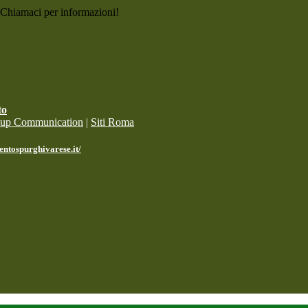
. Chiamaci per informazioni!
to
oup Communication
|
Siti Roma
entospurghivarese.it/