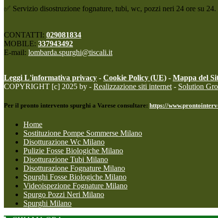
✅ Servizio disostruzione fognature, tubi, wc, pozzi neri 24 ore su 24
CONTATTI:
029081834
MOBILE:
337943492
E-mail:
lombarda.spurghi@tiscali.it
Leggi L'informativa privacy
-
Cookie Policy (UE)
-
Mappa del Si
COPYRIGHT [c] 2025 by -
Realizzazione siti internet
-
Solution Gr
Per il pronto intervento spurghi a Varese consultare:
https://www.prontointerv
Home
Sostituzione Pompe Sommerse Milano
Disotturazione Wc Milano
Pulizie Fosse Biologiche Milano
Disotturazione Tubi Milano
Disotturazione Fognature Milano
Spurghi Fosse Biologiche Milano
Videoispezione Fognature Milano
Spurgo Pozzi Neri Milano
Spurghi Milano