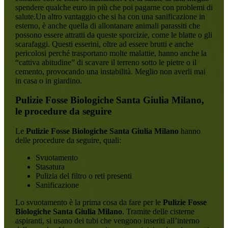
spendere qualche euro in più che poi pagarne con problemi di
salute.Un altro vantaggio che si ha con una sanificazione in
esterno, è anche quella di allontanare animali parassiti che
possono essere attratti da queste sporcizie, come le blatte o gli
scarafaggi. Questi esserini, oltre ad essere brutti e anche
pericolosi perché trasportano molte malattie, hanno anche la
“cattiva abitudine” di scavare il terreno sotto le pietre o il
cemento, provocando una instabilità. Meglio non averli mai
in casa o in giardino.
Pulizie Fosse Biologiche Santa Giulia Milano
,
le procedure da seguire
Le
Pulizie Fosse Biologiche Santa Giulia Milano
hanno
delle procedure da seguire, quali:
Svuotamento
Stasatura
Pulizia del filtro o reti presenti
Sanificazione
Lo svuotamento è la prima cosa da fare per le
Pulizie Fosse
Biologiche Santa Giulia Milano
. Tramite delle cisterne
aspiranti, si usano dei tubi che vengono inseriti all’interno