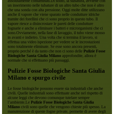
assolutamente contaminati.Di solito, la stasatura, avviene con
un inserimento nelle tubature di un altro tubo che non è altro
che una sonda con alta pressione. Oggi molte ditte utilizzano
anche il vapore che viene sparato nelle condutture idriche
tramite dei forellini che ci sono proprio in questo tubo. Il
vapore riesce a disincrostare le pareti delle condutture
fognarie e anche a eliminare i batteri e microrganismi che ci
sono.Ovviamente, nella fase di lavaggio, il tubo viene mosso
in avanti e indietro. Una volta che si termina il lavoro, si
effettua una video ispezione per vedere se le incrostazioni
sono totalmente eliminate. Se esse sono ancora presenti,
proprio perché è da tanto che non ci sono delle
Pulizie Fosse
Biologiche Santa Giulia Milano
approfondite, allora è
normale che si effettuano più passaggi.
Pulizie Fosse Biologiche Santa Giulia
Milano
e spurgo civile
Le fosse biologiche possono essere sia industriali che anche
civili. Quelle industriali sono effettuate anche nel rispetto di
alcune leggi che devono comunque tutelare sempre
l’ambiente.Le
Pulizie Fosse Biologiche Santa Giulia
Milano
civili sono quelle che vengono chieste più spesso. La
manutenzione di queste fogne private, permette di avere degli