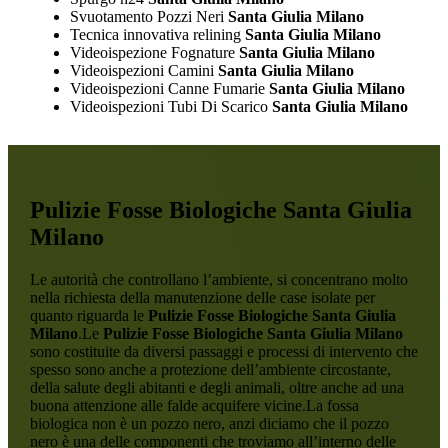
Svuotamento Pozzi Neri
Santa Giulia Milano
Tecnica innovativa relining
Santa Giulia Milano
Videoispezione Fognature
Santa Giulia Milano
Videoispezioni Camini
Santa Giulia Milano
Videoispezioni Canne Fumarie
Santa Giulia Milano
Videoispezioni Tubi Di Scarico
Santa Giulia Milano
Pulizie Fosse Biologiche Santa Giulia
Milano
Le autorità che controllano l’ambiente, si concentrano molto
nella richiesta della manutenzione delle case isolate per
quanto riguarda le
Pulizie Fosse Biologiche Santa Giulia
Milano
.Le
Pulizie Fosse Biologiche Santa Giulia Milano
sono costituite da diversi passaggi e processi di intervento che
spesso sono anche a protezione dell’ambiente circostante,
della salute degli abitanti e degli animali, oltre anche ad una
buona attenzione alle falde acquifere vicine.La fossa
biologica non è un pozzo nero, anzi diciamo che il pozzo
nero è una delle componenti che troviamo all’interno delle