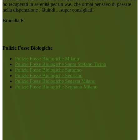
ho recuperati in serenità per un w.e. che ormai pensavo di passare
nella disperazione . Quindi…super consigliati!
Brunella F.
Pulizie Fosse Biologiche
Pulizie Fosse Biologiche Milano
Pulizie Fosse Biologiche Santo Stefano Ticino
Pulizie Fosse Biologiche Saronno
Pulizie Fosse Biologiche Sedriano
Pulizie Fosse Biologiche Segesta Milano
Pulizie Fosse Biologiche Segnano Milano