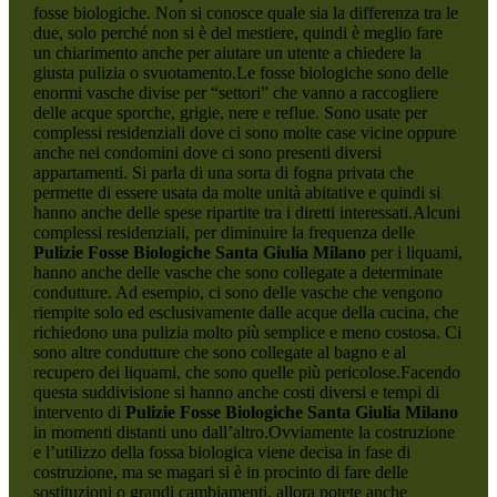
fosse biologiche. Non si conosce quale sia la differenza tra le
due, solo perché non si è del mestiere, quindi è meglio fare
un chiarimento anche per aiutare un utente a chiedere la
giusta pulizia o svuotamento.Le fosse biologiche sono delle
enormi vasche divise per “settori” che vanno a raccogliere
delle acque sporche, grigie, nere e reflue. Sono usate per
complessi residenziali dove ci sono molte case vicine oppure
anche nei condomini dove ci sono presenti diversi
appartamenti. Si parla di una sorta di fogna privata che
permette di essere usata da molte unità abitative e quindi si
hanno anche delle spese ripartite tra i diretti interessati.Alcuni
complessi residenziali, per diminuire la frequenza delle
Pulizie Fosse Biologiche Santa Giulia Milano
per i liquami,
hanno anche delle vasche che sono collegate a determinate
condutture. Ad esempio, ci sono delle vasche che vengono
riempite solo ed esclusivamente dalle acque della cucina, che
richiedono una pulizia molto più semplice e meno costosa. Ci
sono altre condutture che sono collegate al bagno e al
recupero dei liquami, che sono quelle più pericolose.Facendo
questa suddivisione si hanno anche costi diversi e tempi di
intervento di
Pulizie Fosse Biologiche Santa Giulia Milano
in momenti distanti uno dall’altro.Ovviamente la costruzione
e l’utilizzo della fossa biologica viene decisa in fase di
costruzione, ma se magari si è in procinto di fare delle
sostituzioni o grandi cambiamenti, allora potete anche