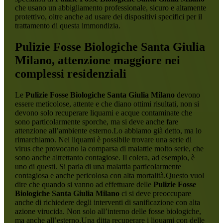
che usano un abbigliamento professionale, sicuro e altamente
protettivo, oltre anche ad usare dei dispositivi specifici per il
trattamento di questa immondizia.
Pulizie Fosse Biologiche Santa Giulia
Milano
, attenzione maggiore nei
complessi residenziali
Le
Pulizie Fosse Biologiche Santa Giulia Milano
devono
essere meticolose, attente e che diano ottimi risultati, non si
devono solo recuperare liquami e acque contaminate che
sono particolarmente sporche, ma si deve anche fare
attenzione all’ambiente esterno.Lo abbiamo già detto, ma lo
rimarchiamo. Nei liquami è possibile trovare una serie di
virus che provocano la comparsa di malattie molto serie, che
sono anche altrettanto contagiose. Il colera, ad esempio, è
uno di questi. Si parla di una malattia particolarmente
contagiosa e anche pericolosa con alta mortalità.Questo vuol
dire che quando si vanno ad effettuare delle
Pulizie Fosse
Biologiche Santa Giulia Milano
ci si deve preoccupare
anche di richiedere degli interventi di sanificazione con alta
azione virucida. Non solo all’interno delle fosse biologiche,
ma anche all’esterno.Una ditta recuperare i liquami con delle