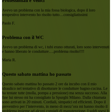
Professionali e Veloci
Avevo un problema con la mia fossa biologica, dopo il loro
tempestivo intervento ho risolto tutto…consigliatissimi
Paolo F.
Problema con il WC
Avevo un problema di wc, i tubi erano otturati, loro sono intervenuti
e hanno liberato le condutture….problema risolto!!!!
Maria R.
Questo sabato mattina ho passato
Questo sabato mattina ho passato 2 ore da incubo con il mio
idraulico nel tentativo di disotturare le condutture bagno-cucina. Le
ha tentate tutte (molla, pompa a pressione) ma senza successo. Alla
fine lui stesso mi ha consigliato la Spurghi Milano. Dalla chiamata
sono arrivati in 20 minuti. Cordiali, simpatici ed efficienti. Dopo il
preventivo per l’intervento, in meno di mezz’ora mi hanno risolto il
problema insieme ad alcuni consigli di manutenzione. I soldi spesi li