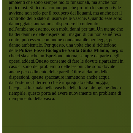
ambienti che sono sempre molto funzionali, ma anche non
pericolosi. Si ricorda comunque che proprio lo spurgo civile
avviene non solo per il recupero dei liquami, ma anche per il
controllo dello stato di usura delle vasche. Quando esse sono
danneggiate, andranno a disperdere il contenuto
nell’ambiente esterno, con molti danni per tutti.Un utente che
ha dei danni e delle dispersioni, magari di cui non se né reso
conto, può essere comunque condannabile per legge, per
danno ambientale. Per questo, una volta che si richiedono
delle
Pulizie Fosse Biologiche Santa Giulia Milano
, meglio
che ci sia anche un’ispezione interna, sempre da parte degli
operai addetti.Questo consente di fare le dovute riparazioni in
caso ci sono dei problemi o delle lesioni che sono dovute
anche per cedimento delle pareti. Oltre al danno delle
dispersioni, queste spaccature immettono anche acqua
dall’esterno. Il terreno che è impregnato dalla pioggia,
l’acqua si incanala nelle vasche delle fosse biologiche fino a
riempirle, questo porta ad avere nuovamente un problema di
riempimento della vasca.