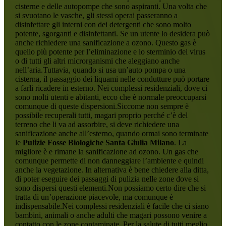
cisterne e delle autopompe che sono aspiranti. Una volta che
si svuotano le vasche, gli stessi operai passeranno a
disinfettare gli interni con dei detergenti che sono molto
potente, sgorganti e disinfettanti. Se un utente lo desidera può
anche richiedere una sanificazione a ozono. Questo gas è
quello più potente per l’eliminazione e lo sterminio dei virus
o di tutti gli altri microrganismi che aleggiano anche
nell’aria.Tuttavia, quando si usa un’auto pompa o una
cisterna, il passaggio dei liquami nelle condutture può portare
a farli ricadere in esterno. Nei complessi residenziali, dove ci
sono molti utenti e abitanti, ecco che è normale preoccuparsi
comunque di queste dispersioni.Siccome non sempre è
possibile recuperali tutti, magari proprio perché c’è del
terreno che li va ad assorbire, si deve richiedere una
sanificazione anche all’esterno, quando ormai sono terminate
le
Pulizie Fosse Biologiche Santa Giulia Milano
. La
migliore è e rimane la sanificazione ad ozono. Un gas che
comunque permette di non danneggiare l’ambiente e quindi
anche la vegetazione. In alternativa è bene chiedere alla ditta,
di poter eseguire dei passaggi di pulizia nelle zone dove si
sono dispersi questi elementi.Non possiamo certo dire che si
tratta di un’operazione piacevole, ma comunque è
indispensabile.Nei complessi residenziali è facile che ci siano
bambini, animali o anche adulti che magari possono venire a
contatto con le zone contaminate. Per la salute di tutti meglio