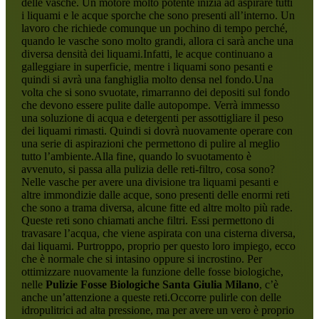
delle vasche. Un motore molto potente inizia ad aspirare tutti
i liquami e le acque sporche che sono presenti all’interno. Un
lavoro che richiede comunque un pochino di tempo perché,
quando le vasche sono molto grandi, allora ci sarà anche una
diversa densità dei liquami.Infatti, le acque continuano a
galleggiare in superficie, mentre i liquami sono pesanti e
quindi si avrà una fanghiglia molto densa nel fondo.Una
volta che si sono svuotate, rimarranno dei depositi sul fondo
che devono essere pulite dalle autopompe. Verrà immesso
una soluzione di acqua e detergenti per assottigliare il peso
dei liquami rimasti. Quindi si dovrà nuovamente operare con
una serie di aspirazioni che permettono di pulire al meglio
tutto l’ambiente.Alla fine, quando lo svuotamento è
avvenuto, si passa alla pulizia delle reti-filtro, cosa sono?
Nelle vasche per avere una divisione tra liquami pesanti e
altre immondizie dalle acque, sono presenti delle enormi reti
che sono a trama diversa, alcune fitte ed altre molto più rade.
Queste reti sono chiamati anche filtri. Essi permettono di
travasare l’acqua, che viene aspirata con una cisterna diversa,
dai liquami. Purtroppo, proprio per questo loro impiego, ecco
che è normale che si intasino oppure si incrostino. Per
ottimizzare nuovamente la funzione delle fosse biologiche,
nelle
Pulizie Fosse Biologiche Santa Giulia Milano
, c’è
anche un’attenzione a queste reti.Occorre pulirle con delle
idropulitrici ad alta pressione, ma per avere un vero è proprio