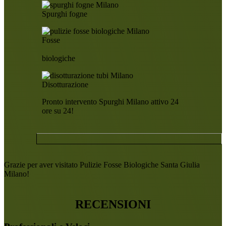
Spurghi fogne
Fosse
biologiche
Disotturazione
Pronto intervento Spurghi Milano attivo 24
ore su 24!
Grazie per aver visitato Pulizie Fosse Biologiche Santa Giulia
Milano!
RECENSIONI