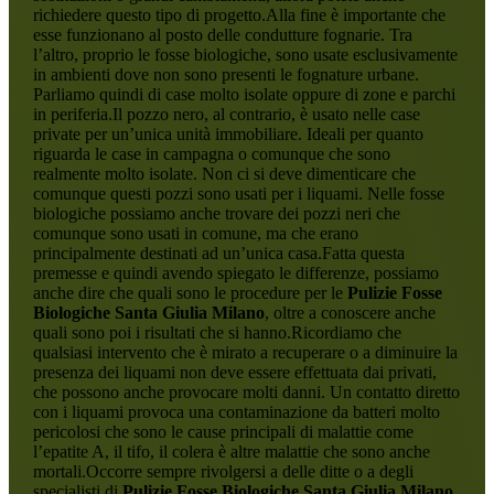
richiedere questo tipo di progetto.Alla fine è importante che
esse funzionano al posto delle condutture fognarie. Tra
l’altro, proprio le fosse biologiche, sono usate esclusivamente
in ambienti dove non sono presenti le fognature urbane.
Parliamo quindi di case molto isolate oppure di zone e parchi
in periferia.Il pozzo nero, al contrario, è usato nelle case
private per un’unica unità immobiliare. Ideali per quanto
riguarda le case in campagna o comunque che sono
realmente molto isolate. Non ci si deve dimenticare che
comunque questi pozzi sono usati per i liquami. Nelle fosse
biologiche possiamo anche trovare dei pozzi neri che
comunque sono usati in comune, ma che erano
principalmente destinati ad un’unica casa.Fatta questa
premesse e quindi avendo spiegato le differenze, possiamo
anche dire che quali sono le procedure per le
Pulizie Fosse
Biologiche Santa Giulia Milano
, oltre a conoscere anche
quali sono poi i risultati che si hanno.Ricordiamo che
qualsiasi intervento che è mirato a recuperare o a diminuire la
presenza dei liquami non deve essere effettuata dai privati,
che possono anche provocare molti danni. Un contatto diretto
con i liquami provoca una contaminazione da batteri molto
pericolosi che sono le cause principali di malattie come
l’epatite A, il tifo, il colera è altre malattie che sono anche
mortali.Occorre sempre rivolgersi a delle ditte o a degli
specialisti di
Pulizie Fosse Biologiche Santa Giulia Milano