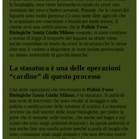
la fanghiglia, essa viene incenerita in modo da avere uno
sterminio dei virus e batteri presenti. Pensate che le ceneri dei
liquami sono molto preziose.Ci sono tante ditte agricole che
le acquistano per concimare e bonificare molti terreni. Il
cliente avrà una certificazione che le
Pulizie Fosse
Biologiche Santa Giulia Milano
eseguite, si siano concluse
a norma di legge.Il trasporto dei liquami su strade viene
anche controllato in modo da avere la sicurezza che le stesse
ditte non li vadano a disperdere in zone isolate provocando
un danno ambientale di gravità titaniche.
La stasatura è una delle operazioni
“cardine” di questo processo
Una delle operazioni che interessano le
Pulizie Fosse
Biologiche Santa Giulia Milano
, è la stasatura. Si parla di
una serie di interventi che sono rivolte al lavaggio e alla
pulizia o sanificazione delle tubature di scarico. La stasatura
avviene sia dall’interno delle fosse biologiche, per pulire la
parte che si immette nelle vasche, che anche nei bagni e nei
water che sono negli ambienti domestici. In questi ambienti si
usa anche fare una sanificazione perché si parla di luoghi che
sono comunque usati dagli abitanti e che non devono essere