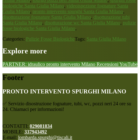
Giulia Milano
,
spurgo pozzi neri Santa Giulia Milano
,
spurghi fosse
biologiche Santa Giulia Milano
,
videoispezione fognature Santa
Giulia Milano
,
pronto intervento spurghi Santa Giulia Milano
,
disotturazione fognature Santa Giulia Milano
,
disotturazione tubi
Santa Giulia Milano
,
disotturazione wc Santa Giulia Milano
,
pulizie
fosse biologiche Santa Giulia Milano
,
Categories:
Pulizie Fosse Biologiche
Tags:
Santa Giulia Milano
Explore more
PARTNER: idraulico pronto intervento Milano
Recensioni
YouTube
Footer
PRONTO INTERVENTO SPURGHI MILANO
✅ Servizio disostruzione fognature, tubi, wc, pozzi neri 24 ore su
24. Chiamaci per informazioni!
CONTATTI:
029081834
MOBILE:
337943492
E-mail:
lombarda.spurghi@tiscali.it