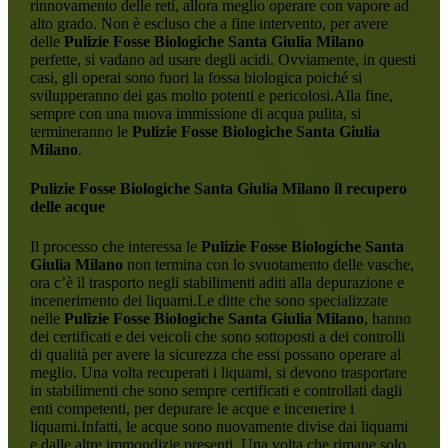
rinnovamento delle reti, allora meglio operare con vapore ad
alto grado. Non è escluso che a fine intervento, per avere
delle
Pulizie Fosse Biologiche Santa Giulia Milano
perfette, si vadano ad usare degli acidi. Ovviamente, in questi
casi, gli operai sono fuori la fossa biologica poiché si
svilupperanno dei gas molto potenti e pericolosi.Alla fine,
sempre con una nuova immissione di acqua pulita, si
termineranno le
Pulizie Fosse Biologiche Santa Giulia
Milano
.
Pulizie Fosse Biologiche Santa Giulia Milano
il recupero
delle acque
Il processo che interessa le
Pulizie Fosse Biologiche Santa
Giulia Milano
non termina con lo svuotamento delle vasche,
ora c’è il trasporto negli stabilimenti aditi alla depurazione e
incenerimento dei liquami.Le ditte che sono specializzate
nelle
Pulizie Fosse Biologiche Santa Giulia Milano
, hanno
dei certificati e dei veicoli che sono sottoposti a dei controlli
di qualità per avere la sicurezza che essi possano operare al
meglio. Una volta recuperati i liquami, si devono trasportare
in stabilimenti che sono sempre certificati e controllati dagli
enti competenti, per depurare le acque e incenerire i
liquami.Infatti, le acque sono nuovamente divise dai liquami
e dalle altre immondizie presenti. Una volta che rimane solo