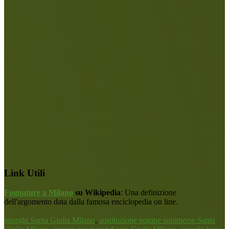
Link Utili
Fognature a Milano
su Wikipedia
: Una definizione
dell'argomento data dalla famosa enciclopedia on line.
spurghi Santa Giulia Milano
,
sostituzione pompe sommerse Santa