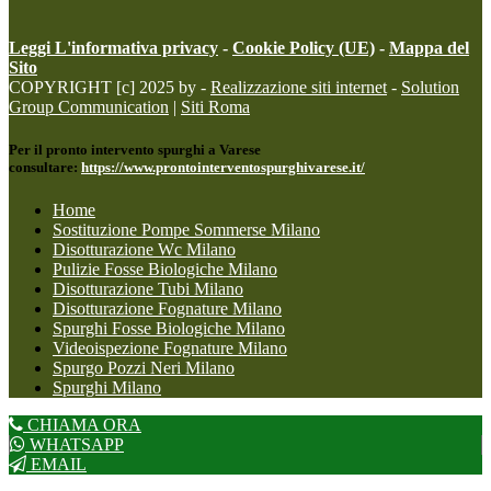
Leggi L'informativa privacy
-
Cookie Policy (UE)
-
Mappa del
Sito
COPYRIGHT [c] 2025 by -
Realizzazione siti internet
-
Solution
Group Communication
|
Siti Roma
Per il pronto intervento spurghi a Varese
consultare:
https://www.prontointerventospurghivarese.it/
Home
Sostituzione Pompe Sommerse Milano
Disotturazione Wc Milano
Pulizie Fosse Biologiche Milano
Disotturazione Tubi Milano
Disotturazione Fognature Milano
Spurghi Fosse Biologiche Milano
Videoispezione Fognature Milano
Spurgo Pozzi Neri Milano
Spurghi Milano
CHIAMA ORA
WHATSAPP
EMAIL