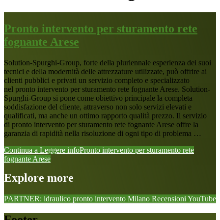
Pronto intervento per sturamento rete
fognante Arese
Solution-Spurghi-Group, forte della pluriennale esperienza dei suoi
tecnici e della modernità delle attrezzature utilizzate, può offrire ai
clienti pubblici e privati un servizio completo e specializzato
nel pronto intervento per sturamento rete fognante Arese. Solution-
Spurghi-Group si pone come obiettivo principale la completa
soddisfazione del cliente, attraverso non solo servizi elevati e
qualificati, ma anche un ottimo rapporto qualità prezzo. Il servizio
di pronto intervento per sturamento rete fognante Arese offre la
garanzia di rapidità nella risoluzione di ogni tipo di problema …
Continua a Leggere
infoPronto intervento per sturamento rete
fognante Arese
Explore more
PARTNER: idraulico pronto intervento Milano
Recensioni
YouTube
Footer