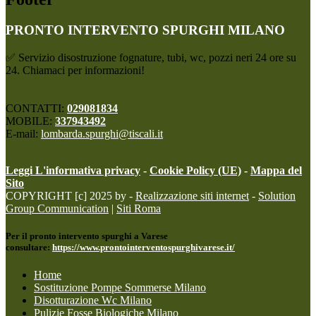
PRONTO INTERVENTO SPURGHI MILANO
✅ Servizio disostruzione fognature, tubi, wc, pozzi neri 24 ore su
24. Chiamaci per informazioni!
CONTATTI:
029081834
MOBILE:
337943492
E-mail:
lombarda.spurghi@tiscali.it
Leggi L'informativa privacy
-
Cookie Policy (UE)
-
Mappa del
Sito
COPYRIGHT [c] 2025 by -
Realizzazione siti internet
-
Solution
Group Communication
|
Siti Roma
Per il pronto intervento spurghi a Varese
consultare:
https://www.prontointerventospurghivarese.it/
Home
Sostituzione Pompe Sommerse Milano
Disotturazione Wc Milano
Pulizie Fosse Biologiche Milano