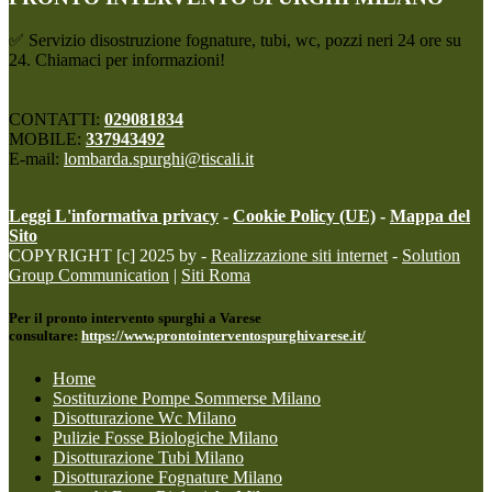
✅ Servizio disostruzione fognature, tubi, wc, pozzi neri 24 ore su
24. Chiamaci per informazioni!
CONTATTI:
029081834
MOBILE:
337943492
E-mail:
lombarda.spurghi@tiscali.it
Leggi L'informativa privacy
-
Cookie Policy (UE)
-
Mappa del
Sito
COPYRIGHT [c] 2025 by -
Realizzazione siti internet
-
Solution
Group Communication
|
Siti Roma
Per il pronto intervento spurghi a Varese
consultare:
https://www.prontointerventospurghivarese.it/
Home
Sostituzione Pompe Sommerse Milano
Disotturazione Wc Milano
Pulizie Fosse Biologiche Milano
Disotturazione Tubi Milano
Disotturazione Fognature Milano