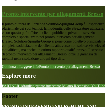
Pronto intervento per allagamenti Bresso
Il punto di forza dell’azienda Solution-Spurghi-Group è l’esperienza
pluriennale dei suoi tecnici, la modernità delle attrezzature utilizzate,
e con questo può offrire ai clienti pubblici e privati un servizio
completo e specializzato nel pronto intervento per allagamenti
Bresso. Solution-Spurghi-Group si pone come obiettivo principale la
completa soddisfazione del cliente, attraverso non solo servizi elevati
e qualificati, ma anche un ottimo rapporto qualità prezzo. Il servizio
di pronto intervento per allagamenti Bresso, offre la garanzia di
rapidità nella risoluzione di ogni tipo di …
Continua a Leggere
infoPronto intervento per allagamenti Bresso
Explore more
PARTNER: idraulico pronto intervento Milano
Recensioni
YouTube
Footer
PRONTO INTERVENTO SPURGHI MILANO