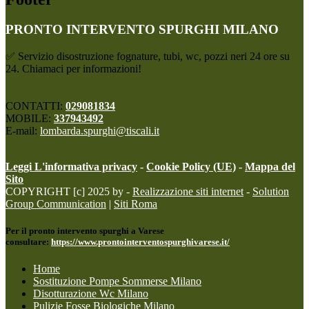
PRONTO INTERVENTO SPURGHI MILANO
✅ Servizio disostruzione fognature, tubi, wc, pozzi neri 24 ore su
24. Chiamaci per informazioni!
CONTATTI:
029081834
MOBILE:
337943492
E-mail:
lombarda.spurghi@tiscali.it
Leggi L'informativa privacy
-
Cookie Policy (UE)
-
Mappa del
Sito
COPYRIGHT [c] 2025 by -
Realizzazione siti internet
-
Solution
Group Communication
|
Siti Roma
Per il pronto intervento spurghi a Varese
consultare:
https://www.prontointerventospurghivarese.it/
Home
Sostituzione Pompe Sommerse Milano
Disotturazione Wc Milano
Pulizie Fosse Biologiche Milano