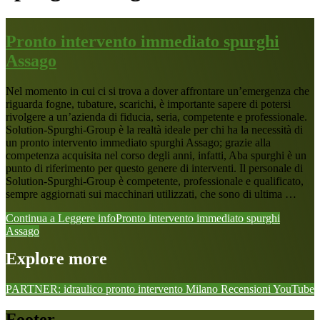
Pronto intervento immediato spurghi
Assago
Nel momento in cui ci si trova a dover affrontare un’emergenza che
riguarda fogne, tubature, scarichi, è importante sapere di potersi
rivolgere a un’azienda di fiducia, seria, competente e professionale.
Solution-Spurghi-Group è la realtà ideale per chi ha la necessità di
un pronto intervento immediato spurghi Assago; grazie alla
competenza acquisita nel corso degli anni, infatti, Aba spurghi è un
punto di riferimento per questo genere di interventi. Il personale di
Solution-Spurghi-Group è competente, professionale e qualificato,
sempre aggiornati sui macchinari utilizzati, che sono di ultima …
Continua a Leggere
infoPronto intervento immediato spurghi
Assago
Explore more
PARTNER: idraulico pronto intervento Milano
Recensioni
YouTube
Footer