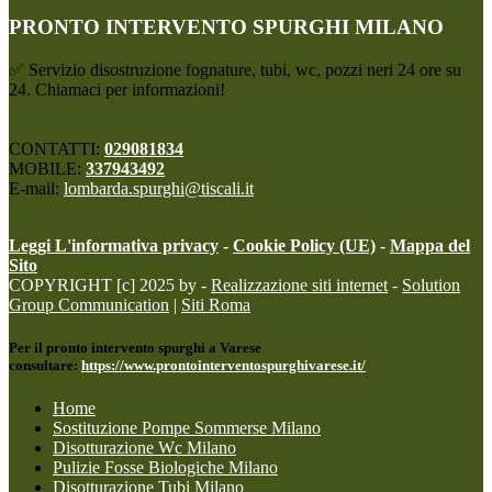
PRONTO INTERVENTO SPURGHI MILANO
✅ Servizio disostruzione fognature, tubi, wc, pozzi neri 24 ore su
24. Chiamaci per informazioni!
CONTATTI:
029081834
MOBILE:
337943492
E-mail:
lombarda.spurghi@tiscali.it
Leggi L'informativa privacy
-
Cookie Policy (UE)
-
Mappa del
Sito
COPYRIGHT [c] 2025 by -
Realizzazione siti internet
-
Solution
Group Communication
|
Siti Roma
Per il pronto intervento spurghi a Varese
consultare:
https://www.prontointerventospurghivarese.it/
Home
Sostituzione Pompe Sommerse Milano
Disotturazione Wc Milano
Pulizie Fosse Biologiche Milano
Disotturazione Tubi Milano