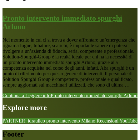
Pronto intervento immediato spurghi
Arluno
Nel momento in cui ci si trova a dover affrontare un’emergenza che
riguarda fogne, tubature, scarichi, è importante sapere di potersi
rivolgere a un’azienda di fiducia, seria, competente e professionale.
Solution-Spurghi-Group è la realtà ideale per chi ha la necessità di
un pronto intervento immediato spurghi Arluno; grazie alla
competenza acquisita nel corso degli anni, infatti, Aba spurghi è un
punto di riferimento per questo genere di interventi. Il personale di
Solution-Spurghi-Group è competente, professionale e qualificato,
sempre aggiornati sui macchinari utilizzati, che sono di ultima …
Continua a Leggere
infoPronto intervento immediato spurghi Arluno
Explore more
PARTNER: idraulico pronto intervento Milano
Recensioni
YouTube
Footer