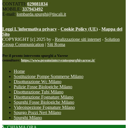
CONTATTI:
029081834
MOBILE:
337943492
E-mail:
lombarda.spurghi@tiscali.it
Leggi L'informativa privacy
-
Cookie Policy (UE)
-
Mappa del
Sito
COPYRIGHT [c] 2025 by -
Realizzazione siti internet
-
Solution
Group Communication
|
Siti Roma
Per il pronto intervento spurghi a Varese
consultare:
https://www.prontointerventospurghivarese.it/
Home
Sostituzione Pompe Sommerse Milano
Disotturazione Wc Milano
Pulizie Fosse Biologiche Milano
Disotturazione Tubi Milano
Disotturazione Fognature Milano
Spurghi Fosse Biologiche Milano
Videoispezione Fognature Milano
Spurgo Pozzi Neri Milano
Spurghi Milano
CHIAMA ORA