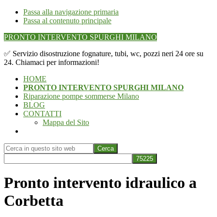
Passa alla navigazione primaria
Passa al contenuto principale
PRONTO INTERVENTO SPURGHI MILANO
✅ Servizio disostruzione fognature, tubi, wc, pozzi neri 24 ore su
24. Chiamaci per informazioni!
HOME
PRONTO INTERVENTO SPURGHI MILANO
Riparazione pompe sommerse Milano
BLOG
CONTATTI
Mappa del Sito
Show
Search
Cerca
in
questo
Hide
sito
Search
Pronto intervento idraulico a
web
Corbetta