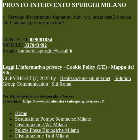
PRONTO INTERVENTO SPURGHI MILANO
✅ Servizio disostruzione fognature, tubi, wc, pozzi neri 24 ore su
24. Chiamaci per informazioni!
CONTATTI:
029081834
MOBILE:
337943492
E-mail:
lombarda.spurghi@tiscali.it
Leggi L'informativa privacy
-
Cookie Policy (UE)
-
Mappa del
Sito
COPYRIGHT [c] 2025 by -
Realizzazione siti internet
-
Solution
Group Communication
|
Siti Roma
Per il pronto intervento spurghi a Varese
consultare:
https://www.prontointerventospurghivarese.it/
Home
Sostituzione Pompe Sommerse Milano
Disotturazione Wc Milano
Pulizie Fosse Biologiche Milano
Disotturazione Tubi Milano