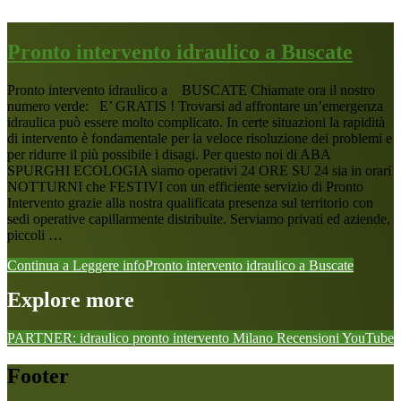
Pronto intervento idraulico a Buscate
Pronto intervento idraulico a BUSCATE Chiamate ora il nostro
numero verde: E’ GRATIS ! Trovarsi ad affrontare un’emergenza
idraulica può essere molto complicato. In certe situazioni la rapidità
di intervento è fondamentale per la veloce risoluzione dei problemi e
per ridurre il più possibile i disagi. Per questo noi di ABA
SPURGHI ECOLOGIA siamo operativi 24 ORE SU 24 sia in orari
NOTTURNI che FESTIVI con un efficiente servizio di Pronto
Intervento grazie alla nostra qualificata presenza sul territorio con
sedi operative capillarmente distribuite. Serviamo privati ed aziende,
piccoli …
Continua a Leggere
infoPronto intervento idraulico a Buscate
Explore more
PARTNER: idraulico pronto intervento Milano
Recensioni
YouTube
Footer