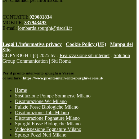
24. Chiamaci per informazioni!
CONTATTI:
029081834
MOBILE:
337943492
E-mail:
lombarda.spurghi@tiscali.it
Leggi L'informativa privacy
-
Cookie Policy (UE)
-
Mappa del
Sito
COPYRIGHT [c] 2025 by -
Realizzazione siti internet
-
Solution
Group Communication
|
Siti Roma
Per il pronto intervento spurghi a Varese
consultare:
https://www.prontointerventospurghivarese.it/
Home
Sostituzione Pompe Sommerse Milano
Disotturazione Wc Milano
Pulizie Fosse Biologiche Milano
Disotturazione Tubi Milano
Disotturazione Fognature Milano
Spurghi Fosse Biologiche Milano
Videoispezione Fognature Milano
Spurgo Pozzi Neri Milano