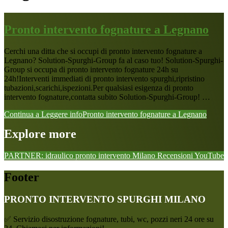
Pronto intervento fognature a Legnano
Cerchi una ditta che si occupi di pronto intervento fognature a
Legnano? Solution-Spurghi-Group fa al caso tuo! Solution-Spurghi-
Group si occupa di pronto intervento fognature 24h su
24h!Interventi immediati di pronto intervento spurghi,ripristino
tubazioni,scarichi,ispezioni.Per qualsiasi esigenza di pronto
intervento fognature,contatta subito Solution-Spurghi-Group! …
Continua a Leggere
infoPronto intervento fognature a Legnano
Explore more
PARTNER: idraulico pronto intervento Milano
Recensioni
YouTube
Footer
PRONTO INTERVENTO SPURGHI MILANO
✅ Servizio disostruzione fognature, tubi, wc, pozzi neri 24 ore su