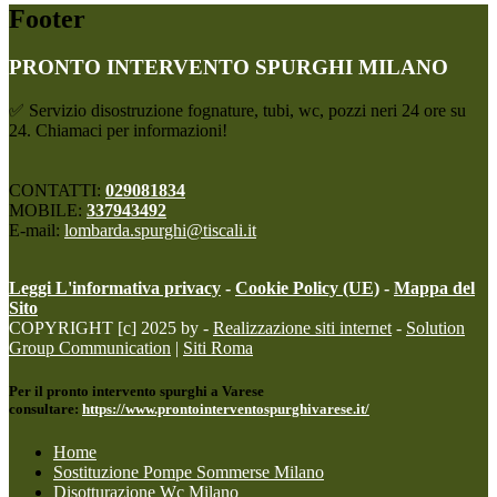
Footer
PRONTO INTERVENTO SPURGHI MILANO
✅ Servizio disostruzione fognature, tubi, wc, pozzi neri 24 ore su
24. Chiamaci per informazioni!
CONTATTI:
029081834
MOBILE:
337943492
E-mail:
lombarda.spurghi@tiscali.it
Leggi L'informativa privacy
-
Cookie Policy (UE)
-
Mappa del
Sito
COPYRIGHT [c] 2025 by -
Realizzazione siti internet
-
Solution
Group Communication
|
Siti Roma
Per il pronto intervento spurghi a Varese
consultare:
https://www.prontointerventospurghivarese.it/
Home
Sostituzione Pompe Sommerse Milano
Disotturazione Wc Milano