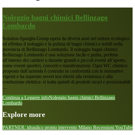
Noleggio bagni chimici Bellinzago
Lombardo
Solution-Spurghi-Group opera da diversi anni nel settore ecologico
ed effettua il noleggio e la pulizia di bagni chimici e nobili nella
provincia di Bellinzago Lombardo. Il noleggio bagni chimici
Bellinzago Lombardo è una soluzione facile e pulita, perfetta
all’interno dei cantieri o durante grandi o piccoli eventi all’aperto,
come eventi sportivi, concerti e manifestazioni. Ogni WC chimico
proposto dall’azienda è costruito in conformità con le normative
vigenti e ha superato severi test riferiti alla resistenza e alla
conduzione elettrica: si tratta quindi di prodotti sicuri e posizionabili
…
Continua a Leggere
infoNoleggio bagni chimici Bellinzago
Lombardo
Explore more
PARTNER: idraulico pronto intervento Milano
Recensioni
YouTube