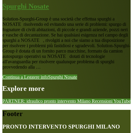
Spurghi Nosate
Solution-Spurghi-Group è una società che effettua spurghi a
NOSATE risolvendo ed evitando una serie di problemi: spurgo di
fognature di civili abitazioni, di piccole e grandi aziende, pozzi neri
e vasche di decantazione. Se hai qualsiasi esigenza nel campo degli
spurghi a NOSATE , rivolgiti a noi che siamo a tua disposizione
per risolvere i problemi più fastidiosi e sgradevoli. Solution-Spurghi-
Group è dotata di un fornito parco macchine, formato da camion
autospurgo operativi su NOSATE dotati di tecnologie
all'avanguardia per risolvere qualunque problema di spurghi
provvedendo alla …
Continua a Leggere
infoSpurghi Nosate
Explore more
PARTNER: idraulico pronto intervento Milano
Recensioni
YouTube
Footer
PRONTO INTERVENTO SPURGHI MILANO