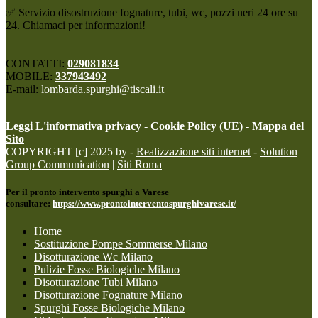
✅ Servizio disostruzione fognature, tubi, wc, pozzi neri 24 ore su
24. Chiamaci per informazioni!
CONTATTI:
029081834
MOBILE:
337943492
E-mail:
lombarda.spurghi@tiscali.it
Leggi L'informativa privacy
-
Cookie Policy (UE)
-
Mappa del
Sito
COPYRIGHT [c] 2025 by -
Realizzazione siti internet
-
Solution
Group Communication
|
Siti Roma
Per il pronto intervento spurghi a Varese
consultare:
https://www.prontointerventospurghivarese.it/
Home
Sostituzione Pompe Sommerse Milano
Disotturazione Wc Milano
Pulizie Fosse Biologiche Milano
Disotturazione Tubi Milano
Disotturazione Fognature Milano
Spurghi Fosse Biologiche Milano