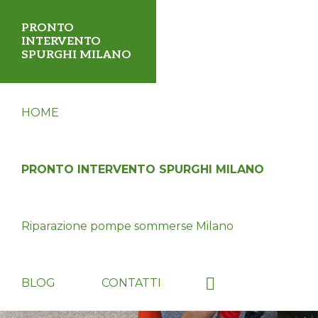
Passa
Passa
PRONTO
alla
al
INTERVENTO
SPURGHI MILANO
navigazione
contenuto
primaria
principale
✅
HOME
Servizio
disostruzione
fognature,
PRONTO INTERVENTO SPURGHI MILANO
tubi,
wc,
Riparazione pompe sommerse Milano
pozzi
neri
24
Show
BLOG
CONTATTI
Search
ore