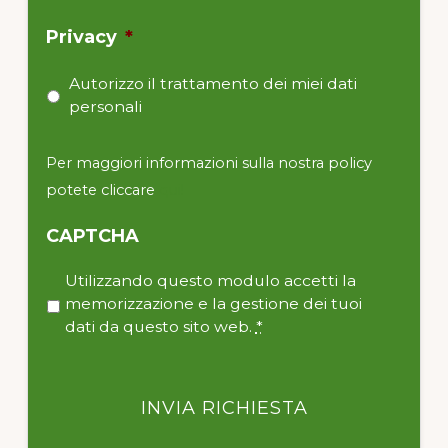
Privacy
*
Autorizzo il trattamento dei miei dati
personali
Per maggiori informazioni sulla nostra policy
potete cliccare
qui!
CAPTCHA
P
Utilizzando questo modulo accetti la
r
memorizzazione e la gestione dei tuoi
i
dati da questo sito web.
*
v
a
c
y
*