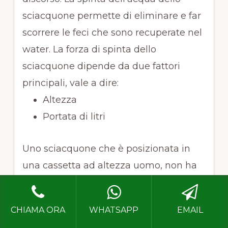
sciacquone permette di eliminare e far
scorrere le feci che sono recuperate nel
water. La forza di spinta dello
sciacquone dipende da due fattori
principali, vale a dire:
Altezza
Portata di litri
Uno sciacquone che è posizionata in
una cassetta ad altezza uomo, non ha
una grande spinta, ma comunque è
possibile che essa contenga molti litri.
CHIAMA ORA
WHATSAPP
EMAIL
Quindi la pressione dell’acqua è