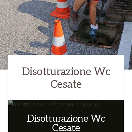
su
24.
Chiamaci
per
informazioni!
Disotturazione Wc
Cesate
Disotturazione Wc
Cesate