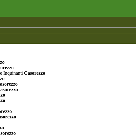
zo
orezzo
e Inquinanti
Casorezzo
zo
asorezzo
asorezzo
zzo
zzo
rezzo
sorezzo
zo
sorezzo