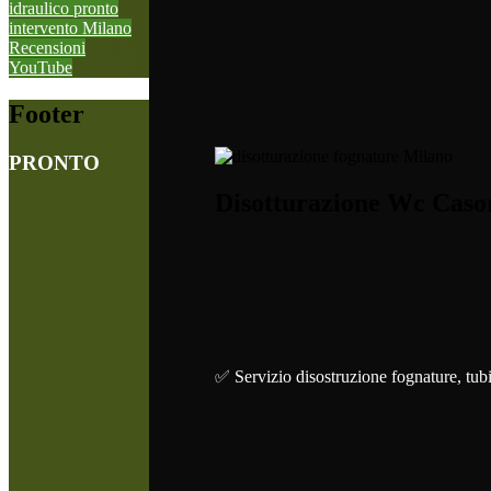
idraulico pronto
intervento Milano
Recensioni
YouTube
Footer
PRONTO
Disotturazione Wc Caso
✅ Servizio disostruzione fognature, tub