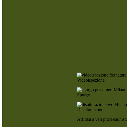
Videoispezione
Spurgo
Disotturazione
Affidati a veri professionis