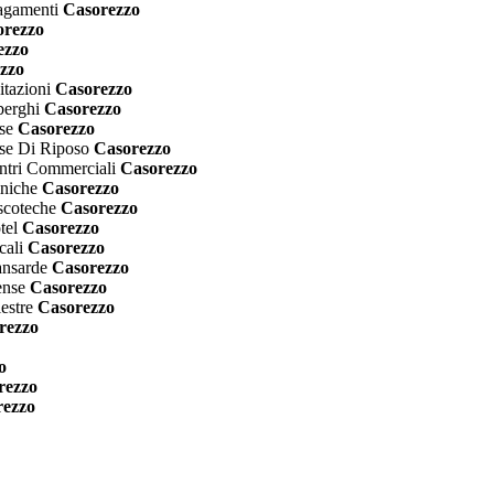
agamenti
Casorezzo
rezzo
ezzo
zzo
itazioni
Casorezzo
berghi
Casorezzo
se
Casorezzo
ase Di Riposo
Casorezzo
ntri Commerciali
Casorezzo
iniche
Casorezzo
scoteche
Casorezzo
tel
Casorezzo
cali
Casorezzo
ansarde
Casorezzo
ense
Casorezzo
estre
Casorezzo
rezzo
o
rezzo
ezzo