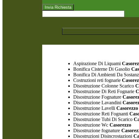
Aspirazione Di Liquami
Casorez
Bonifica Cisterne Di Gasolio
Cas
Bonifica Di Ambienti Da Sostanz
Costruzioni reti fognarie
Casorez
Disostruzione Colonne Scarico
C
Disostruzione Di Reti Fognarie
C
Disostruzione Fognature
Casore
Disostruzione Lavandini
Casore
Disostruzione Lavelli
Casorezzo
Disostruzione Reti Fognanti
Caso
Disostruzione Tubi Di Scarico
Ca
Disostruzione Wc
Casorezzo
Disostruzione fognature
Casorez
Disostruzioni Disincrostazioni
Ca