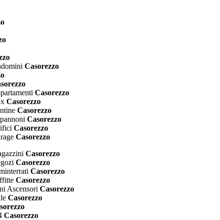
zo
zo
zzo
ndomini
Casorezzo
zo
sorezzo
ppartamenti
Casorezzo
ox
Casorezzo
ntine
Casorezzo
apannoni
Casorezzo
fici
Casorezzo
arage
Casorezzo
agazzini
Casorezzo
egozi
Casorezzo
minterrati
Casorezzo
fitte
Casorezzo
ni Ascensori
Casorezzo
le
Casorezzo
sorezzo
4
Casorezzo