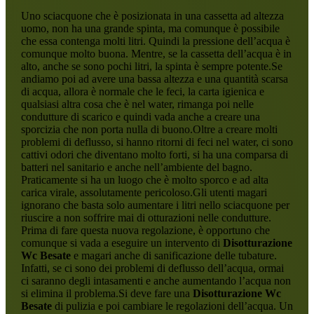
Uno sciacquone che è posizionata in una cassetta ad altezza
uomo, non ha una grande spinta, ma comunque è possibile
che essa contenga molti litri. Quindi la pressione dell’acqua è
comunque molto buona. Mentre, se la cassetta dell’acqua è in
alto, anche se sono pochi litri, la spinta è sempre potente.Se
andiamo poi ad avere una bassa altezza e una quantità scarsa
di acqua, allora è normale che le feci, la carta igienica e
qualsiasi altra cosa che è nel water, rimanga poi nelle
condutture di scarico e quindi vada anche a creare una
sporcizia che non porta nulla di buono.Oltre a creare molti
problemi di deflusso, si hanno ritorni di feci nel water, ci sono
cattivi odori che diventano molto forti, si ha una comparsa di
batteri nel sanitario e anche nell’ambiente del bagno.
Praticamente si ha un luogo che è molto sporco e ad alta
carica virale, assolutamente pericoloso.Gli utenti magari
ignorano che basta solo aumentare i litri nello sciacquone per
riuscire a non soffrire mai di otturazioni nelle condutture.
Prima di fare questa nuova regolazione, è opportuno che
comunque si vada a eseguire un intervento di
Disotturazione
Wc Besate
e magari anche di sanificazione delle tubature.
Infatti, se ci sono dei problemi di deflusso dell’acqua, ormai
ci saranno degli intasamenti e anche aumentando l’acqua non
si elimina il problema.Si deve fare una
Disotturazione Wc
Besate
di pulizia e poi cambiare le regolazioni dell’acqua. Un