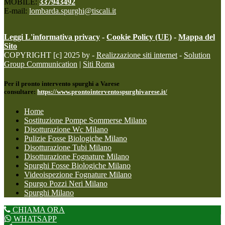
MOBILE:
337943492
E-mail:
lombarda.spurghi@tiscali.it
Leggi L'informativa privacy
-
Cookie Policy (UE)
-
Mappa del
Sito
COPYRIGHT [c] 2025 by -
Realizzazione siti internet
-
Solution
Group Communication
|
Siti Roma
Per il pronto intervento spurghi a Varese
consultare:
https://www.prontointerventospurghivarese.it/
Home
Sostituzione Pompe Sommerse Milano
Disotturazione Wc Milano
Pulizie Fosse Biologiche Milano
Disotturazione Tubi Milano
Disotturazione Fognature Milano
Spurghi Fosse Biologiche Milano
Videoispezione Fognature Milano
Spurgo Pozzi Neri Milano
Spurghi Milano
CHIAMA ORA
WHATSAPP