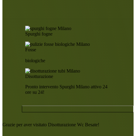
Spurghi fogne
Fosse
biologiche
Disotturazione
Pronto intervento Spurghi Milano attivo 24
ore su 24!
Grazie per aver visitato Disotturazione Wc Besate!