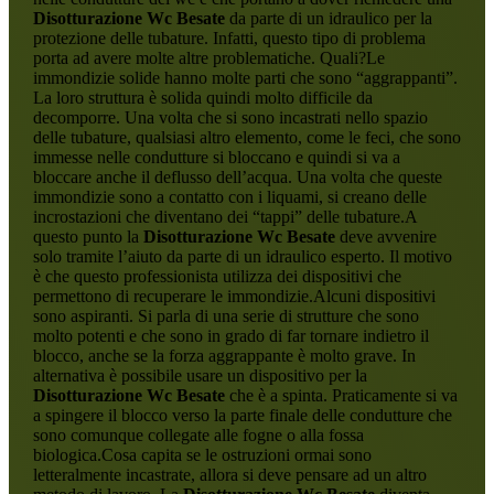
Disotturazione Wc Besate
da parte di un idraulico per la
protezione delle tubature. Infatti, questo tipo di problema
porta ad avere molte altre problematiche. Quali?Le
immondizie solide hanno molte parti che sono “aggrappanti”.
La loro struttura è solida quindi molto difficile da
decomporre. Una volta che si sono incastrati nello spazio
delle tubature, qualsiasi altro elemento, come le feci, che sono
immesse nelle condutture si bloccano e quindi si va a
bloccare anche il deflusso dell’acqua. Una volta che queste
immondizie sono a contatto con i liquami, si creano delle
incrostazioni che diventano dei “tappi” delle tubature.A
questo punto la
Disotturazione Wc Besate
deve avvenire
solo tramite l’aiuto da parte di un idraulico esperto. Il motivo
è che questo professionista utilizza dei dispositivi che
permettono di recuperare le immondizie.Alcuni dispositivi
sono aspiranti. Si parla di una serie di strutture che sono
molto potenti e che sono in grado di far tornare indietro il
blocco, anche se la forza aggrappante è molto grave. In
alternativa è possibile usare un dispositivo per la
Disotturazione Wc Besate
che è a spinta. Praticamente si va
a spingere il blocco verso la parte finale delle condutture che
sono comunque collegate alle fogne o alla fossa
biologica.Cosa capita se le ostruzioni ormai sono
letteralmente incastrate, allora si deve pensare ad un altro