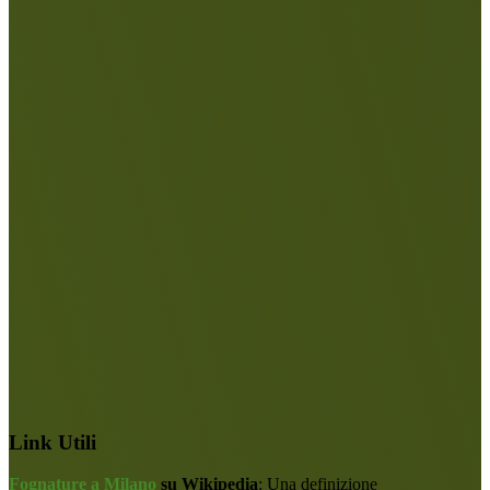
Link Utili
Fognature a Milano
su Wikipedia
: Una definizione