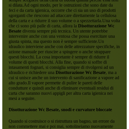
si dilata.Ad ogni modo, per le ostruzioni che sono date da
feci e da carta igienica, occorre che ci sia un uso di prodotti
sgorganti che riescono ad attaccare direttamente la cellulosa
della carta e a ridurre il suo volume o a spezzettarla.Una volta
che ci sono più palle di carta, allora la
Disotturazione Wc
Besate
diventa sempre più tecnica. Un utente potrebbe
intervenire anche con una ventosa che possa esercitare una
giusta spinta, ma questo non è sempre sufficiente.Un
idraulico interviene anche con delle attrezzature specifiche, in
azione manuale per riuscire a spingere o anche strappare
questi blocchi. La cosa importante è sempre di ridurre il
volume di questi blocchi. Alla fine, quando si soffre di
intasamenti fognari, si consiglia sempre di rivolgersi ad un
idraulico e richiedere una
Disotturazione Wc Besate
, ma a
cui si unisce anche un intervento di sanificazione a vapore ad
alto grado.Il vapore permette di pulire le pareti delle
condutture e quindi anche di eliminare eventuali residui di
carta che saranno nuovi appigli per altra carta igienica nei
mesi a seguire.
Disotturazione Wc Besate
, snodi e curvature bloccate
Quando si costruisce o si ristruttura un bagno, un errore da
non commettere mai e poi mai, sottolineiamo nuovamente