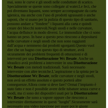
mai, sono le curve e gli snodi nelle condutture di scarico.
Specialmente se queste sono collegate al water.Le feci, che
poi diventano liquami, sono sempre accompagnate da carta
igienica, ma anche con l’uso di prodotti sgrassanti o anche
saponi, che si usano per la pulizia di questo tipo di sanitario,
possono andare a “fondere” i liquami alla carta e quindi
creare dei blocchi notevoli.Negli snodi e nelle curvature,
l’acqua defluisce in modo diversi. Le immondizie che ci sono
hanno un peso. In base a questo peso riescono a depositarsi
nelle curvature e negli snodi che non sono raggiunti
dall’acqua e nemmeno dai prodotti sgorganti.Questo vuol
dire che un bagno con questo tipo di strutture, avrà
sicuramente dei problemi frequenti di otturazioni e di
interventi per una
Disotturazione Wc Besate
. Anche un
idraulico avrà problemi a intervenire in una
Disotturazione
Wc Besate
con metodi tradizionali. Sarà necessario
intervenire con altre tecniche.L’aspirazione o la spinta per la
Disotturazione Wc Besate
, nelle curvature e negli snodi,
non avrà un effetto assoluto e questo porterà altre
conseguenze.Allora come si deve fare? Ormai l’impianto è
stato fatto e non è possibile avere delle tubature senza curve e
snodi, ma ci sono dei dispositivi usati per la
Disotturazione
Wc Besate
che sono a vapore oppure che riescono a
intervenire direttamente in questi “luoghi”.Sicuramente sarà
necessario una video ispezione per usare poi le giuste