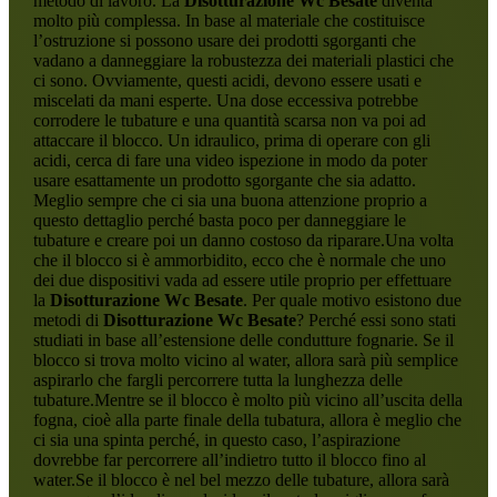
metodo di lavoro. La
Disotturazione Wc Besate
diventa
molto più complessa. In base al materiale che costituisce
l’ostruzione si possono usare dei prodotti sgorganti che
vadano a danneggiare la robustezza dei materiali plastici che
ci sono. Ovviamente, questi acidi, devono essere usati e
miscelati da mani esperte. Una dose eccessiva potrebbe
corrodere le tubature e una quantità scarsa non va poi ad
attaccare il blocco. Un idraulico, prima di operare con gli
acidi, cerca di fare una video ispezione in modo da poter
usare esattamente un prodotto sgorgante che sia adatto.
Meglio sempre che ci sia una buona attenzione proprio a
questo dettaglio perché basta poco per danneggiare le
tubature e creare poi un danno costoso da riparare.Una volta
che il blocco si è ammorbidito, ecco che è normale che uno
dei due dispositivi vada ad essere utile proprio per effettuare
la
Disotturazione Wc Besate
. Per quale motivo esistono due
metodi di
Disotturazione Wc Besate
? Perché essi sono stati
studiati in base all’estensione delle condutture fognarie. Se il
blocco si trova molto vicino al water, allora sarà più semplice
aspirarlo che fargli percorrere tutta la lunghezza delle
tubature.Mentre se il blocco è molto più vicino all’uscita della
fogna, cioè alla parte finale della tubatura, allora è meglio che
ci sia una spinta perché, in questo caso, l’aspirazione
dovrebbe far percorrere all’indietro tutto il blocco fino al
water.Se il blocco è nel bel mezzo delle tubature, allora sarà