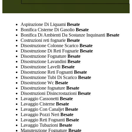
Aspirazione Di Liquami
Besate
Bonifica Cisterne Di Gasolio
Besate
Bonifica Di Ambienti Da Sostanze Inquinanti
Besate
Costruzioni reti fognarie
Besate
Disostruzione Colonne Scarico
Besate
Disostruzione Di Reti Fognarie
Besate
Disostruzione Fognature
Besate
Disostruzione Lavandini
Besate
Disostruzione Lavelli
Besate
Disostruzione Reti Fognanti
Besate
Disostruzione Tubi Di Scarico
Besate
Disostruzione Wc
Besate
Disostruzione fognature
Besate
Disostruzioni Disincrostazioni
Besate
Lavaggio Cassonetti
Besate
Lavaggio Cisterne
Besate
Lavaggio Con Canaljet
Besate
Lavaggio Pozzi Neri
Besate
Lavaggio Reti Fognanti
Besate
Lavaggio Tubazioni
Besate
Manutenzione Fognature
Besate