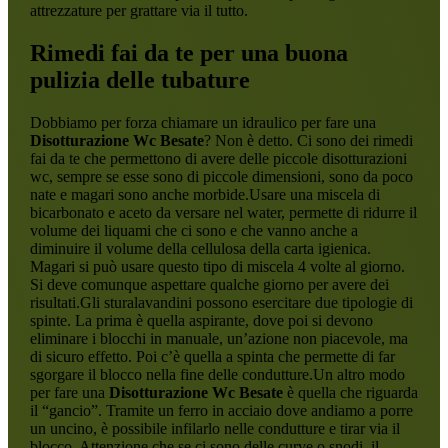
attrezzature per grattare via il tutto.
Rimedi fai da te per una buona
pulizia delle tubature
Dobbiamo per forza chiamare un idraulico per fare una
Disotturazione Wc Besate
? Non è detto. Ci sono dei rimedi
fai da te che permettono di avere delle piccole disotturazioni
wc, sempre se esse sono di piccole dimensioni, sono da poco
nate e magari sono anche morbide.Usare una miscela di
bicarbonato e aceto da versare nel water, permette di ridurre il
volume dei liquami che ci sono e che vanno anche a
diminuire il volume della cellulosa della carta igienica.
Magari si può usare questo tipo di miscela 4 volte al giorno.
Si deve comunque aspettare qualche giorno per avere dei
risultati.Gli sturalavandini possono esercitare due tipologie di
spinte. La prima è quella aspirante, dove poi si devono
eliminare i blocchi in manuale, un’azione non piacevole, ma
di sicuro effetto. Poi c’è quella a spinta che permette di far
sgorgare il blocco nella fine delle condutture.Un altro modo
per fare una
Disotturazione Wc Besate
è quella che riguarda
il “gancio”. Tramite un ferro in acciaio dove andiamo a porre
un uncino, è possibile infilarlo nelle condutture e tirar via il
blocco. Attenzione che se ci sono delle curve o snodi, il