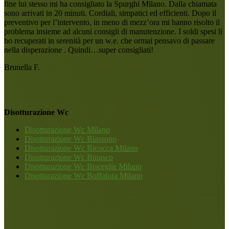
fine lui stesso mi ha consigliato la Spurghi Milano. Dalla chiamata
sono arrivati in 20 minuti. Cordiali, simpatici ed efficienti. Dopo il
preventivo per l’intervento, in meno di mezz’ora mi hanno risolto il
problema insieme ad alcuni consigli di manutenzione. I soldi spesi li
ho recuperati in serenità per un w.e. che ormai pensavo di passare
nella disperazione . Quindi…super consigliati!
Brunella F.
Disotturazione Wc
Disotturazione Wc Milano
Disotturazione Wc Biassono
Disotturazione Wc Bicocca Milano
Disotturazione Wc Binasco
Disotturazione Wc Bisceglie Milano
Disotturazione Wc Boffalora Milano