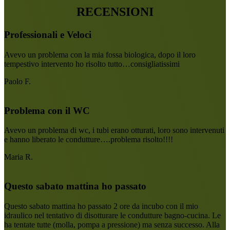
RECENSIONI
Professionali e Veloci
Avevo un problema con la mia fossa biologica, dopo il loro
tempestivo intervento ho risolto tutto…consigliatissimi
Paolo F.
Problema con il WC
Avevo un problema di wc, i tubi erano otturati, loro sono intervenuti
e hanno liberato le condutture….problema risolto!!!!
Maria R.
Questo sabato mattina ho passato
Questo sabato mattina ho passato 2 ore da incubo con il mio
idraulico nel tentativo di disotturare le condutture bagno-cucina. Le
ha tentate tutte (molla, pompa a pressione) ma senza successo. Alla