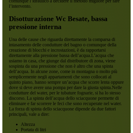
comunque l’idraulico a decidere il metodo migliore per fare
l’intervento.
Disotturazione Wc Besate
, bassa
pressione interna
Una delle cause che riguarda direttamente la comparsa di
intasamento delle condutture del bagno o comunque della
creazione di blocchi e incrostazioni, è da rapportarsi
direttamente alla pressione bassa dell’acqua.L’acqua che
usiamo in casa, che giunge dal distributore di zona, viene
sospinta da una pressione che non è altro che una spinta
dell’acqua. In alcune zone, come in montagna o molto più
semplicemente negli appartamenti che sono collocati al
quinto piano, hanno sempre un’acqua che scorre lenta oppure
dove si deve avere una pompa per dare la giusta spinta.Nelle
condutture del water, per le tubature fognarie, si ha lo stesso
discorso. La spinta dell’acqua dello sciacquone permette di
eliminare e far scorrere le feci che sono recuperate nel water.
La forza di spinta dello sciacquone dipende da due fattori
principali, vale a dire:
Altezza
Portata di litri