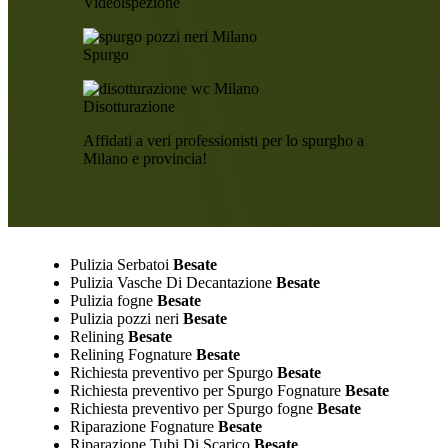
Videoispezione
Spurgo
Disotturazione
Affidati a veri professionisti per lo spurgho a
Milano e provincia!
Pulizia Serbatoi
Besate
Pulizia Vasche Di Decantazione
Besate
Pulizia fogne
Besate
Pulizia pozzi neri
Besate
Relining
Besate
Relining Fognature
Besate
Richiesta preventivo per Spurgo
Besate
Richiesta preventivo per Spurgo Fognature
Besate
Richiesta preventivo per Spurgo fogne
Besate
Riparazione Fognature
Besate
Riparazione Tubi Di Scarico
Besate