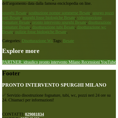
dell'argomento data dalla famosa enciclopedia on line.
spurghi Besate
,
sostituzione pompe sommerse Besate
,
spurgo pozzi
neri Besate
,
spurghi fosse biologiche Besate
,
videoispezione
fognature Besate
,
pronto intervento spurghi Besate
,
disotturazione
fognature Besate
,
disotturazione tubi Besate
,
disotturazione wc
Besate
,
pulizie fosse biologiche Besate
,
Categories:
Disotturazione Wc
Tags:
Besate
Explore more
PARTNER: idraulico pronto intervento Milano
Recensioni
YouTube
Footer
PRONTO INTERVENTO SPURGHI MILANO
✅ Servizio disostruzione fognature, tubi, wc, pozzi neri 24 ore su
24. Chiamaci per informazioni!
CONTATTI:
029081834