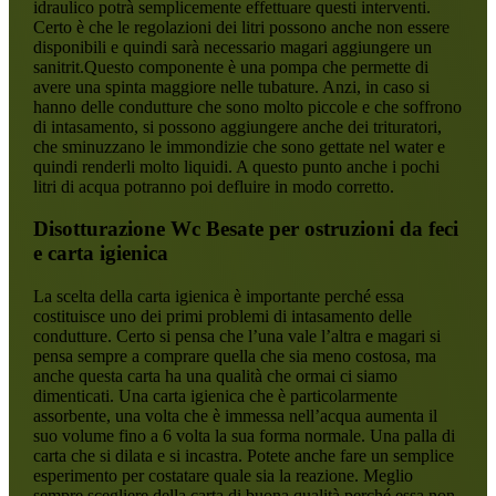
idraulico potrà semplicemente effettuare questi interventi.
Certo è che le regolazioni dei litri possono anche non essere
disponibili e quindi sarà necessario magari aggiungere un
sanitrit.Questo componente è una pompa che permette di
avere una spinta maggiore nelle tubature. Anzi, in caso si
hanno delle condutture che sono molto piccole e che soffrono
di intasamento, si possono aggiungere anche dei trituratori,
che sminuzzano le immondizie che sono gettate nel water e
quindi renderli molto liquidi. A questo punto anche i pochi
litri di acqua potranno poi defluire in modo corretto.
Disotturazione Wc Besate
per ostruzioni da feci
e carta igienica
La scelta della carta igienica è importante perché essa
costituisce uno dei primi problemi di intasamento delle
condutture. Certo si pensa che l’una vale l’altra e magari si
pensa sempre a comprare quella che sia meno costosa, ma
anche questa carta ha una qualità che ormai ci siamo
dimenticati. Una carta igienica che è particolarmente
assorbente, una volta che è immessa nell’acqua aumenta il
suo volume fino a 6 volta la sua forma normale. Una palla di
carta che si dilata e si incastra. Potete anche fare un semplice
esperimento per costatare quale sia la reazione. Meglio
sempre scegliere della carta di buona qualità perché essa non