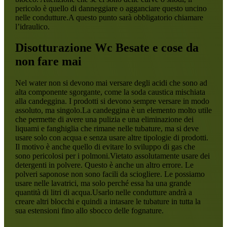
pericolo è quello di danneggiare o agganciare questo uncino
nelle condutture.A questo punto sarà obbligatorio chiamare
l’idraulico.
Disotturazione Wc Besate
e cose da
non fare mai
Nel water non si devono mai versare degli acidi che sono ad
alta componente sgorgante, come la soda caustica mischiata
alla candeggina. I prodotti si devono sempre versare in modo
assoluto, ma singolo.La candeggina è un elemento molto utile
che permette di avere una pulizia e una eliminazione dei
liquami e fanghiglia che rimane nelle tubature, ma si deve
usare solo con acqua e senza usare altre tipologie di prodotti.
Il motivo è anche quello di evitare lo sviluppo di gas che
sono pericolosi per i polmoni.Vietato assolutamente usare dei
detergenti in polvere. Questo è anche un altro errore. Le
polveri saponose non sono facili da sciogliere. Le possiamo
usare nelle lavatrici, ma solo perché essa ha una grande
quantità di litri di acqua.Usarlo nelle condutture andrà a
creare altri blocchi e quindi a intasare le tubature in tutta la
sua estensioni fino allo sbocco delle fognature.