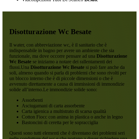
Disotturazione Wc Besate
Il water, con abbreviazione wc, è il sanitario che è
indispensabile in bagno per avere un ambiente che sia
funzionale, ma dove occorre pensare ad una
Disotturazione
Wc Besate
se iniziamo a notare dei rallentamenti dei
flussi.Una
Disotturazione Wc Besate
si può fare anche da
soli, almeno quando si parla di problemi che sono rivolti per
un blocco interno che è di piccole dimensioni o che è
avvenuto direttamente a causa di immissioni di immondizie
solide all’interno.Le immondizie solide sono:
Assorbenti
Asciugamani di carta assorbente
Carta igienica a multistrato di scarsa qualità
Cotton Fiocc con anima in plastica o anche in legno
Bastoncini di ceretta per le sopracciglia
Questi sono tutti elementi che è diventano dei problemi seri
nelle condutture del wc e che portano a dover richiedere una