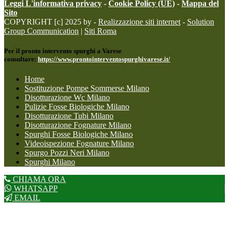
Leggi L'informativa privacy
-
Cookie Policy (UE)
-
Mappa del
Sito
COPYRIGHT [c] 2025 by -
Realizzazione siti internet
-
Solution
Group Communication
|
Siti Roma
Per il pronto intervento spurghi a Varese
consultare:
https://www.prontointerventospurghivarese.it/
Home
Sostituzione Pompe Sommerse Milano
Disotturazione Wc Milano
Pulizie Fosse Biologiche Milano
Disotturazione Tubi Milano
Disotturazione Fognature Milano
Spurghi Fosse Biologiche Milano
Videoispezione Fognature Milano
Spurgo Pozzi Neri Milano
Spurghi Milano
CHIAMA ORA
WHATSAPP
EMAIL