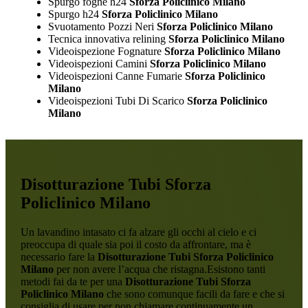
Spurgo fogne h24
Sforza Policlinico Milano
Spurgo h24
Sforza Policlinico Milano
Svuotamento Pozzi Neri
Sforza Policlinico Milano
Tecnica innovativa relining
Sforza Policlinico Milano
Videoispezione Fognature
Sforza Policlinico Milano
Videoispezioni Camini
Sforza Policlinico Milano
Videoispezioni Canne Fumarie
Sforza Policlinico
Milano
Videoispezioni Tubi Di Scarico
Sforza Policlinico
Milano
Disotturazione Tubi Sforza
Policlinico Milano
Un lavandino intasato ci fa alzare gli occhi al cielo e ci
preoccupa di quale sia poi il costo da affrontare, ma è
necessario fare la
Disotturazione Tubi Sforza Policlinico
Milano
per non avere l’acqua che ristagna.Esistono tanti
metodi fai da te per una
Disotturazione Tubi Sforza
Policlinico Milano
che sono comunque facili da fare e che si
consiglia di usare per non chiamare continuamente un