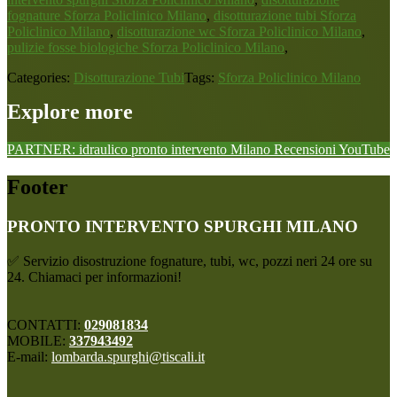
fognature Sforza Policlinico Milano
,
disotturazione tubi Sforza
Policlinico Milano
,
disotturazione wc Sforza Policlinico Milano
,
pulizie fosse biologiche Sforza Policlinico Milano
,
Categories:
Disotturazione Tubi
Tags:
Sforza Policlinico Milano
Explore more
PARTNER: idraulico pronto intervento Milano
Recensioni
YouTube
Footer
PRONTO INTERVENTO SPURGHI MILANO
✅ Servizio disostruzione fognature, tubi, wc, pozzi neri 24 ore su
24. Chiamaci per informazioni!
CONTATTI:
029081834
MOBILE:
337943492
E-mail:
lombarda.spurghi@tiscali.it