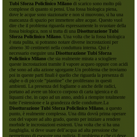
Tubi Sforza Policlinico Milano
di scarico sono molto più
complesse di quanto si pensi. Una fossa biologica piena,
dove le acque sono stazionarie e non si muovono, si ha una
mancanza di spazio per immettere altre acque. Questo vuol
dire che il problema riguarda espressamente lo svuotare della
fossa biologica, non si tratta di una
Disotturazione Tubi
Sforza Policlinico Milano
. Una volta che la fossa biologica
è stata pulita, si potranno notare diverse incrostazioni per
almeno 30 centimetri nella conduttura interna. Qui è
necessario eseguire una
Disotturazione Tubi Sforza
Policlinico Milano
che sia realmente mirata a sciogliere
queste incrostazioni tramite il vapore acqueo oppure con acidi
che sono ad alta azione sgorgante.Un problema che troviamo
poi in queste parti finali è quello che riguarda la presenza di
alghe o di piccole “piantine” che proliferano in questi
ambienti. La presenza del fogliame o anche delle radici,
portano ad avere un blocco corposo di carta igienica e di
liquami che, in capo ad un anno, andrà a riempire totalmente
tutte l’estensione e la grandezza delle condutture.La
Disotturazione Tubi Sforza Policlinico Milano
, a questo
punto, è realmente complessa. Una ditta dovrà prima operare
con del vapore ad alto grado, questo per iniziare a rendere
morbide le incrostazioni esistenti. Una volta che si ha una
fanghiglia, si deve usare dell’acqua ad alta pressione che
permettono di eseguire una pulizia. Il problema e che ci deve