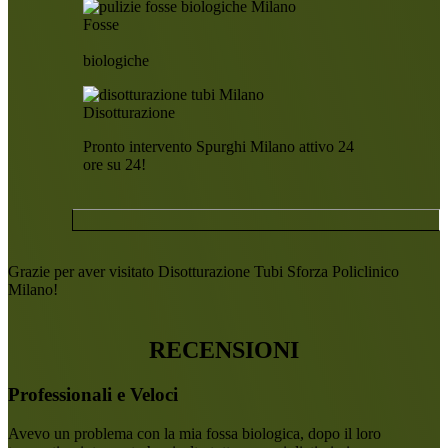
Fosse
biologiche
Disotturazione
Pronto intervento Spurghi Milano attivo 24
ore su 24!
Grazie per aver visitato Disotturazione Tubi Sforza Policlinico
Milano!
RECENSIONI
Professionali e Veloci
Avevo un problema con la mia fossa biologica, dopo il loro