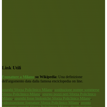
Link Utili
Fognature a Milano
su Wikipedia
: Una definizione
dell'argomento data dalla famosa enciclopedia on line.
spurghi Sforza Policlinico Milano
,
sostituzione pompe sommerse
Sforza Policlinico Milano
,
spurgo pozzi neri Sforza Policlinico
Milano
,
spurghi fosse biologiche Sforza Policlinico Milano
,
videoispezione fognature Sforza Policlinico Milano
,
pronto
intervento spurghi Sforza Policlinico Milano
,
disotturazione