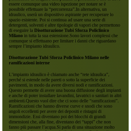
essere comunque una video ispezione per notare se è
possibile effettuare la “percorrenza”.In alternativa, un
idraulico, userà un dispositivo aspirante per recuperare lo
spazio esistente. Poi si continua ad usare una serie di
detergenti, solventi e altre tipologie di vapori che permettono
di eseguire la
Disotturazione Tubi Sforza Policlinico
Milano
in tutta la sua estensione.Sono lavori complessi che
comunque si effettuano per limitare i danni che riguardano
sempre l’impianto idraulico.
Disotturazione Tubi Sforza Policlinico Milano
nelle
ramificazioni interne
L’impianto idraulico è chiamato anche “rete idraulica”,
perché si estende nelle pareti o sotto la superficie dei
pavimenti, in modo da avere diversi nodi e ramificazioni.
Questo permette di avere una buona diffusione degli impianti
e anche di poter installare lavandini, lavatrici o sanitari in altri
ambienti.Questo vuol dire che ci sono delle “ramificazioni”.
Ramificazioni che hanno diverse curve e snodi che sono
angoli eccellenti per avere dei depositi e ristagni di
immondizie. Essi diventano poi dei blocchi di grandi
dimensioni che, alla fine, diventano dei “tappi” che non
fanno più passare l’acqua.Si parla di una situazione molto