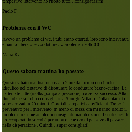
tempestivo intervento ho risolto tutto…consigliatissimi
Paolo F.
Problema con il WC
Avevo un problema di wc, i tubi erano otturati, loro sono intervenuti
e hanno liberato le condutture….problema risolto!!!!
Maria R.
Questo sabato mattina ho passato
Questo sabato mattina ho passato 2 ore da incubo con il mio
idraulico nel tentativo di disotturare le condutture bagno-cucina. Le
ha tentate tutte (molla, pompa a pressione) ma senza successo. Alla
fine lui stesso mi ha consigliato la Spurghi Milano. Dalla chiamata
sono arrivati in 20 minuti. Cordiali, simpatici ed efficienti. Dopo il
preventivo per l’intervento, in meno di mezz’ora mi hanno risolto il
problema insieme ad alcuni consigli di manutenzione. I soldi spesi li
ho recuperati in serenità per un w.e. che ormai pensavo di passare
nella disperazione . Quindi…super consigliati!