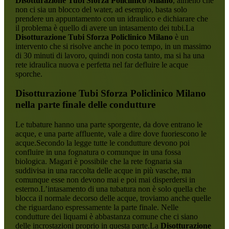
Disotturazione Tubi Sforza Policlinico Milano
, almeno che
non ci sia un blocco del water, ad esempio, basta solo
prendere un appuntamento con un idraulico e dichiarare che
il problema è quello di avere un intasamento dei tubi.La
Disotturazione Tubi Sforza Policlinico Milano
è un
intervento che si risolve anche in poco tempo, in un massimo
di 30 minuti di lavoro, quindi non costa tanto, ma si ha una
rete idraulica nuova e perfetta nel far defluire le acque
sporche.
Disotturazione Tubi Sforza Policlinico Milano
nella parte finale delle condutture
Le tubature hanno una parte sporgente, da dove entrano le
acque, e una parte affluente, vale a dire dove fuoriescono le
acque.Secondo la legge tutte le condutture devono poi
confluire in una fognatura o comunque in una fossa
biologica. Magari è possibile che la rete fognaria sia
suddivisa in una raccolta delle acque in più vasche, ma
comunque esse non devono mai e poi mai disperdersi in
esterno.L’intasamento di una tubatura non è solo quella che
blocca il normale decorso delle acque, troviamo anche quelle
che riguardano espressamente la parte finale. Nelle
condutture dei liquami è abbastanza comune che ci siano
delle incrostazioni proprio in questa parte.La
Disotturazione