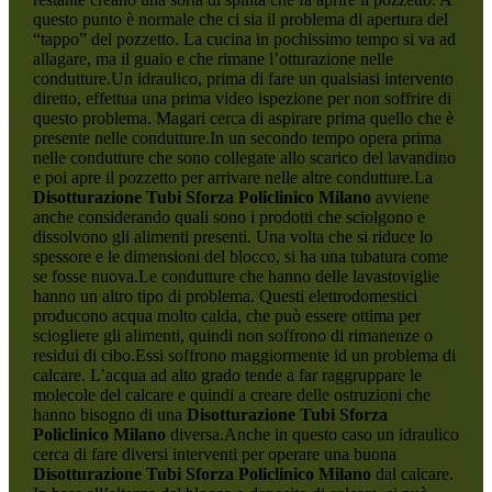
questo punto è normale che ci sia il problema di apertura del
“tappo” del pozzetto. La cucina in pochissimo tempo si va ad
allagare, ma il guaio e che rimane l’otturazione nelle
condutture.Un idraulico, prima di fare un qualsiasi intervento
diretto, effettua una prima video ispezione per non soffrire di
questo problema. Magari cerca di aspirare prima quello che è
presente nelle condutture.In un secondo tempo opera prima
nelle condutture che sono collegate allo scarico del lavandino
e poi apre il pozzetto per arrivare nelle altre condutture.La
Disotturazione Tubi Sforza Policlinico Milano
avviene
anche considerando quali sono i prodotti che sciolgono e
dissolvono gli alimenti presenti. Una volta che si riduce lo
spessore e le dimensioni del blocco, si ha una tubatura come
se fosse nuova.Le condutture che hanno delle lavastoviglie
hanno un altro tipo di problema. Questi elettrodomestici
producono acqua molto calda, che può essere ottima per
sciogliere gli alimenti, quindi non soffrono di rimanenze o
residui di cibo.Essi soffrono maggiormente id un problema di
calcare. L’acqua ad alto grado tende a far raggruppare le
molecole del calcare e quindi a creare delle ostruzioni che
hanno bisogno di una
Disotturazione Tubi Sforza
Policlinico Milano
diversa.Anche in questo caso un idraulico
cerca di fare diversi interventi per operare una buona
Disotturazione Tubi Sforza Policlinico Milano
dal calcare.