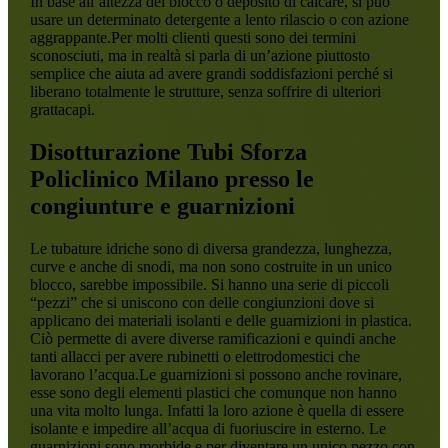
In base all’altezza del blocco o deposito di calcare, si può
usare un determinato detergente a lento rilascio o con azione
aggrappante.Per molti clienti questi sono dei termini
sconosciuti, ma in realtà si parla di un’azione piuttosto
semplice che aiuta ad avere grandi soddisfazioni perché si
liberano totalmente le strutture, senza soffrire di ulteriori
grattacapi.
Disotturazione Tubi Sforza
Policlinico Milano
presso le
congiunture e guarnizioni
Le tubature idriche sono di diversa grandezza, lunghezza,
curve e anche di snodi, ma non sono costruite in un unico
blocco, sarebbe impossibile. Si hanno una serie di piccoli
“pezzi” che si uniscono con delle congiunzioni dove si
applicano dei materiali isolanti e delle guarnizioni in plastica.
Ciò permette di avere diverse ramificazioni e quindi anche
tanti allacci per avere rubinetti o elettrodomestici che
lavorano l’acqua.Le guarnizioni si possono anche rovinare,
esse sono degli elementi plastici che comunque non hanno
una vita molto lunga. Infatti la loro azione è quella di essere
isolante e impedire all’acqua di fuoriuscire in esterno. Le
guarnizioni sono morbide e per diventare un unico pezzo con