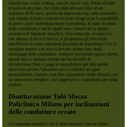
classificano come costosa, ma che non è così. Prima di tutto
si parla di un costo che varia dalle 40 euro fino ad un
massimo di 90 euro, quindi un intervento che, tutto sommato,
non manda in banca rotta.In secondo luogo si ha la possibilità
di poter capire immediatamente il problema, lo stato di usura
delle condutture e anche quali sono i danni che si stanno
avendo nell’impianto idraulico. Una volta che si capisce a
che altezza si trovi il blocco, si progettano gli interventi
utili.Perché la video ispezione permette di risparmiare? Per il
semplice motivo che non si devono affatto fare degli
smontaggi delle condutture, rompere pavimenti oppure pareti,
quindi non ci saranno affatto dei lavori edili di
ricostruzione.Non si paga la manodopera per fare questi
interventi perché l’idraulico non è costretto ad agire
manualmente. Questo vuol dire risparmiare molto denaro con
un intervento semplice, non aggressivo e soprattutto per nulla
costoso.
Disotturazione Tubi Sforza
Policlinico Milano
per inclinazioni
delle condutture errate
Un impianto idraulico che è stato montato con un errata