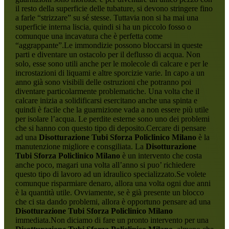
il resto della superficie delle tubature, si devono stringere fino
a farle “strizzare” su sé stesse. Tuttavia non si ha mai una
superficie interna liscia, quindi si ha un piccolo fosso o
comunque una incavatura che è perfetta come
“aggrappante”.Le immondizie possono bloccarsi in queste
parti e diventare un ostacolo per il deflusso di acqua. Non
solo, esse sono utili anche per le molecole di calcare e per le
incrostazioni di liquami e altre sporcizie varie. In capo a un
anno già sono visibili delle ostruzioni che potranno poi
diventare particolarmente problematiche. Una volta che il
calcare inizia a solidificarsi esercitano anche una spinta e
quindi è facile che la guarnizione vada a non essere più utile
per isolare l’acqua. Le perdite esterne sono uno dei problemi
che si hanno con questo tipo di deposito.Cercare di pensare
ad una
Disotturazione Tubi Sforza Policlinico Milano
è la
manutenzione migliore e consgiliata. La
Disotturazione
Tubi Sforza Policlinico Milano
è un intervento che costa
anche poco, magari una volta all’anno si puo’ richiedere
questo tipo di lavoro ad un idraulico specializzato.Se volete
comunque risparmiare denaro, allora una volta ogni due anni
è la quantità utile. Ovviamente, se è già presente un blocco
che ci sta dando problemi, allora è opportuno pensare ad una
Disotturazione Tubi Sforza Policlinico Milano
immediata.Non diciamo di fare un pronto intervento per una