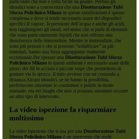
particolare che non è certo facile da gestire. Perfino gli
idraulici sono a conoscenza che una
Disotturazione Tubi
Sforza Policlinico Milano
in queste ramificazioni è spesso
complessa e dove si rende necessario usare dei dispositivi
specifici.Il vapore, la pressione dell’acqua e anche gli acidi,
non raggiungono gli snodi, nel senso che si parla di elementi
che sono particolarmente liquidi che non offrono una
dissolvenza delle immondizie. Mentre le immondizie, che
sono più pensati e che si possono “solidificare” in più
materiali, hanno una forza aggrappante realmente
eccezionale.Per operare una
Disotturazione Tubi Sforza
Policlinico Milano
in questi ambienti è necessario usare delle
pinze, dei fili in acciaio o piccole raspe che permettono di
grattare via lo sporco. Il tutto avviene con un comando a
distanza.Alcuni idraulici, se ne hanno la possibilità,
preferiscono smontare le condutture e pulirle in modo
manuale, ma nei luoghi che non si possono smontare occorre
un altro tipo di intervento.
La video ispezione fa risparmiare
moltissimo
La video ispezione che si usa per una
Disotturazione Tubi
Sforza Policlinico Milano
è un intervento che molti