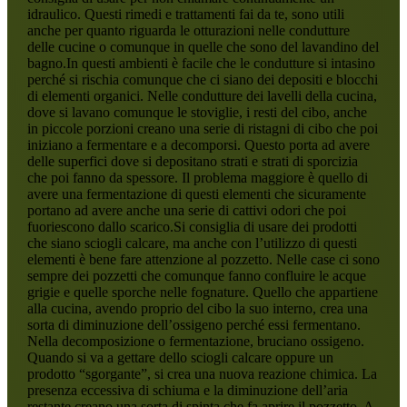
idraulico. Questi rimedi e trattamenti fai da te, sono utili
anche per quanto riguarda le otturazioni nelle condutture
delle cucine o comunque in quelle che sono del lavandino del
bagno.In questi ambienti è facile che le condutture si intasino
perché si rischia comunque che ci siano dei depositi e blocchi
di elementi organici. Nelle condutture dei lavelli della cucina,
dove si lavano comunque le stoviglie, i resti del cibo, anche
in piccole porzioni creano una serie di ristagni di cibo che poi
iniziano a fermentare e a decomporsi. Questo porta ad avere
delle superfici dove si depositano strati e strati di sporcizia
che poi fanno da spessore. Il problema maggiore è quello di
avere una fermentazione di questi elementi che sicuramente
portano ad avere anche una serie di cattivi odori che poi
fuoriescono dallo scarico.Si consiglia di usare dei prodotti
che siano sciogli calcare, ma anche con l’utilizzo di questi
elementi è bene fare attenzione al pozzetto. Nelle case ci sono
sempre dei pozzetti che comunque fanno confluire le acque
grigie e quelle sporche nelle fognature. Quello che appartiene
alla cucina, avendo proprio del cibo la suo interno, crea una
sorta di diminuzione dell’ossigeno perché essi fermentano.
Nella decomposizione o fermentazione, bruciano ossigeno.
Quando si va a gettare dello sciogli calcare oppure un
prodotto “sgorgante”, si crea una nuova reazione chimica. La
presenza eccessiva di schiuma e la diminuzione dell’aria
restante creano una sorta di spinta che fa aprire il pozzetto. A