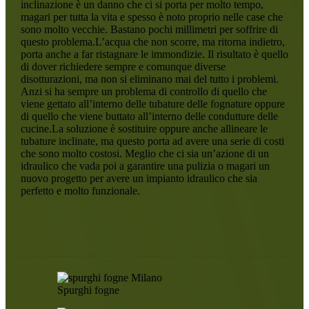
inclinazione è un danno che ci si porta per molto tempo,
magari per tutta la vita e spesso è noto proprio nelle case che
sono molto vecchie. Bastano pochi millimetri per soffrire di
questo problema.L’acqua che non scorre, ma ritorna indietro,
porta anche a far ristagnare le immondizie. Il risultato è quello
di dover richiedere sempre e comunque diverse
disotturazioni, ma non si eliminano mai del tutto i problemi.
Anzi si ha sempre un problema di controllo di quello che
viene gettato all’interno delle tubature delle fognature oppure
di quello che viene buttato all’interno delle condutture delle
cucine.La soluzione è sostituire oppure anche allineare le
tubature inclinate, ma questo porta ad avere una serie di costi
che sono molto costosi. Meglio che ci sia un’azione di un
idraulico che vada poi a garantire una pulizia o magari un
nuovo progetto per avere un impianto idraulico che sia
perfetto e molto funzionale.
Spurghi fogne