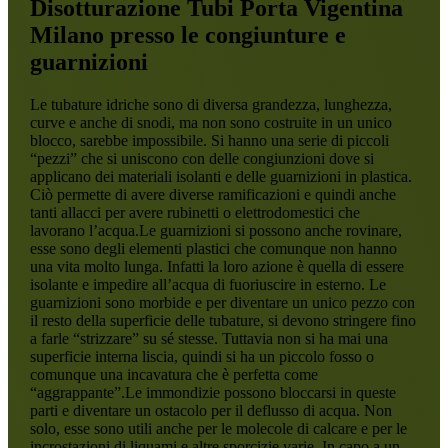
Disotturazione Tubi Porta Vigentina
Milano
presso le congiunture e
guarnizioni
Le tubature idriche sono di diversa grandezza, lunghezza,
curve e anche di snodi, ma non sono costruite in un unico
blocco, sarebbe impossibile. Si hanno una serie di piccoli
“pezzi” che si uniscono con delle congiunzioni dove si
applicano dei materiali isolanti e delle guarnizioni in plastica.
Ciò permette di avere diverse ramificazioni e quindi anche
tanti allacci per avere rubinetti o elettrodomestici che
lavorano l’acqua.Le guarnizioni si possono anche rovinare,
esse sono degli elementi plastici che comunque non hanno
una vita molto lunga. Infatti la loro azione è quella di essere
isolante e impedire all’acqua di fuoriuscire in esterno. Le
guarnizioni sono morbide e per diventare un unico pezzo con
il resto della superficie delle tubature, si devono stringere fino
a farle “strizzare” su sé stesse. Tuttavia non si ha mai una
superficie interna liscia, quindi si ha un piccolo fosso o
comunque una incavatura che è perfetta come
“aggrappante”.Le immondizie possono bloccarsi in queste
parti e diventare un ostacolo per il deflusso di acqua. Non
solo, esse sono utili anche per le molecole di calcare e per le
incrostazioni di liquami e altre sporcizie varie. In capo a un