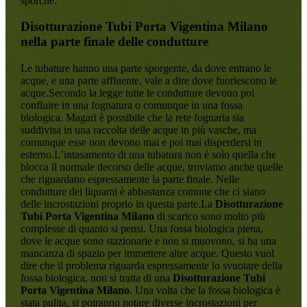
sporche.
Disotturazione Tubi Porta Vigentina Milano
nella parte finale delle condutture
Le tubature hanno una parte sporgente, da dove entrano le
acque, e una parte affluente, vale a dire dove fuoriescono le
acque.Secondo la legge tutte le condutture devono poi
confluire in una fognatura o comunque in una fossa
biologica. Magari è possibile che la rete fognaria sia
suddivisa in una raccolta delle acque in più vasche, ma
comunque esse non devono mai e poi mai disperdersi in
esterno.L’intasamento di una tubatura non è solo quella che
blocca il normale decorso delle acque, troviamo anche quelle
che riguardano espressamente la parte finale. Nelle
condutture dei liquami è abbastanza comune che ci siano
delle incrostazioni proprio in questa parte.La
Disotturazione
Tubi Porta Vigentina Milano
di scarico sono molto più
complesse di quanto si pensi. Una fossa biologica piena,
dove le acque sono stazionarie e non si muovono, si ha una
mancanza di spazio per immettere altre acque. Questo vuol
dire che il problema riguarda espressamente lo svuotare della
fossa biologica, non si tratta di una
Disotturazione Tubi
Porta Vigentina Milano
. Una volta che la fossa biologica è
stata pulita, si potranno notare diverse incrostazioni per