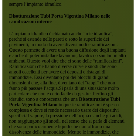
sempre l’impianto idraulico.
Disotturazione Tubi Porta Vigentina Milano
nelle
ramificazioni interne
L’impianto idraulico è chiamato anche “rete idraulica”,
perché si estende nelle pareti o sotto la superficie dei
pavimenti, in modo da avere diversi nodi e ramificazioni.
Questo permette di avere una buona diffusione degli impianti
e anche di poter installare lavandini, lavatrici o sanitari in altri
ambienti.Questo vuol dire che ci sono delle “ramificazioni”.
Ramificazioni che hanno diverse curve e snodi che sono
angoli eccellenti per avere dei depositi e ristagni di
immondizie. Essi diventano poi dei blocchi di grandi
dimensioni che, alla fine, diventano dei “tappi” che non
fanno più passare l’acqua.Si parla di una situazione molto
particolare che non è certo facile da gestire. Perfino gli
idraulici sono a conoscenza che una
Disotturazione Tubi
Porta Vigentina Milano
in queste ramificazioni è spesso
complessa e dove si rende necessario usare dei dispositivi
specifici.Il vapore, la pressione dell’acqua e anche gli acidi,
non raggiungono gli snodi, nel senso che si parla di elementi
che sono particolarmente liquidi che non offrono una
dissolvenza delle immondizie. Mentre le immondizie, che