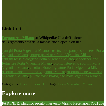
Link Utili
Fognature a Milano
su Wikipedia
: Una definizione
dell'argomento data dalla famosa enciclopedia on line.
spurghi Porta Vigentina Milano
,
sostituzione pompe sommerse Porta
Vigentina Milano
,
spurgo pozzi neri Porta Vigentina Milano
,
spurghi fosse biologiche Porta Vigentina Milano
,
videoispezione
fognature Porta Vigentina Milano
,
pronto intervento spurghi Porta
Vigentina Milano
,
disotturazione fognature Porta Vigentina Milano
,
disotturazione tubi Porta Vigentina Milano
,
disotturazione wc Porta
Vigentina Milano
,
pulizie fosse biologiche Porta Vigentina Milano
,
Categories:
Disotturazione Tubi
Tags:
Porta Vigentina Milano
Explore more
PARTNER: idraulico pronto intervento Milano
Recensioni
YouTube