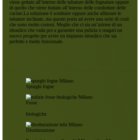
viene gettato all’interno delle tubature delle fognature oppure
di quello che viene buttato all’interno delle condutture delle
cucine.La soluzione è sostituire oppure anche allineare le
tubature inclinate, ma questo porta ad avere una serie di costi
che sono molto costosi. Meglio che ci sia un’azione di un
idraulico che vada poi a garantire una pulizia o magari un
nuovo progetto per avere un impianto idraulico che sia
perfetto e molto funzionale.
Spurghi fogne
Fosse
biologiche
Disotturazione