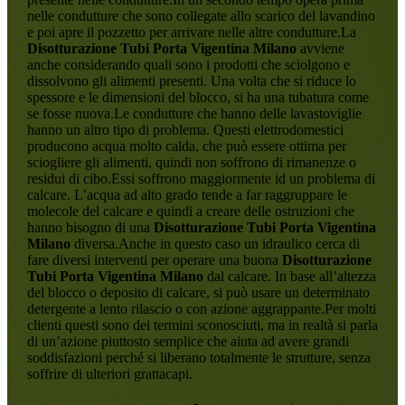
nelle condutture che sono collegate allo scarico del lavandino
e poi apre il pozzetto per arrivare nelle altre condutture.La
Disotturazione Tubi Porta Vigentina Milano
avviene
anche considerando quali sono i prodotti che sciolgono e
dissolvono gli alimenti presenti. Una volta che si riduce lo
spessore e le dimensioni del blocco, si ha una tubatura come
se fosse nuova.Le condutture che hanno delle lavastoviglie
hanno un altro tipo di problema. Questi elettrodomestici
producono acqua molto calda, che può essere ottima per
sciogliere gli alimenti, quindi non soffrono di rimanenze o
residui di cibo.Essi soffrono maggiormente id un problema di
calcare. L’acqua ad alto grado tende a far raggruppare le
molecole del calcare e quindi a creare delle ostruzioni che
hanno bisogno di una
Disotturazione Tubi Porta Vigentina
Milano
diversa.Anche in questo caso un idraulico cerca di
fare diversi interventi per operare una buona
Disotturazione
Tubi Porta Vigentina Milano
dal calcare. In base all’altezza
del blocco o deposito di calcare, si può usare un determinato
detergente a lento rilascio o con azione aggrappante.Per molti
clienti questi sono dei termini sconosciuti, ma in realtà si parla
di un’azione piuttosto semplice che aiuta ad avere grandi
soddisfazioni perché si liberano totalmente le strutture, senza
soffrire di ulteriori grattacapi.