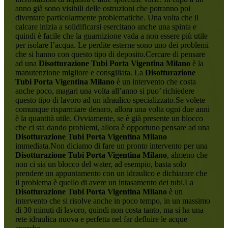
anno già sono visibili delle ostruzioni che potranno poi
diventare particolarmente problematiche. Una volta che il
calcare inizia a solidificarsi esercitano anche una spinta e
quindi è facile che la guarnizione vada a non essere più utile
per isolare l’acqua. Le perdite esterne sono uno dei problemi
che si hanno con questo tipo di deposito.Cercare di pensare
ad una
Disotturazione Tubi Porta Vigentina Milano
è la
manutenzione migliore e consgiliata. La
Disotturazione
Tubi Porta Vigentina Milano
è un intervento che costa
anche poco, magari una volta all’anno si puo’ richiedere
questo tipo di lavoro ad un idraulico specializzato.Se volete
comunque risparmiare denaro, allora una volta ogni due anni
è la quantità utile. Ovviamente, se è già presente un blocco
che ci sta dando problemi, allora è opportuno pensare ad una
Disotturazione Tubi Porta Vigentina Milano
immediata.Non diciamo di fare un pronto intervento per una
Disotturazione Tubi Porta Vigentina Milano
, almeno che
non ci sia un blocco del water, ad esempio, basta solo
prendere un appuntamento con un idraulico e dichiarare che
il problema è quello di avere un intasamento dei tubi.La
Disotturazione Tubi Porta Vigentina Milano
è un
intervento che si risolve anche in poco tempo, in un massimo
di 30 minuti di lavoro, quindi non costa tanto, ma si ha una
rete idraulica nuova e perfetta nel far defluire le acque