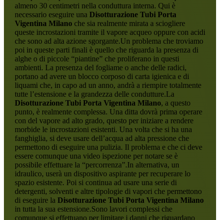
almeno 30 centimetri nella conduttura interna. Qui è
necessario eseguire una
Disotturazione Tubi Porta
Vigentina Milano
che sia realmente mirata a sciogliere
queste incrostazioni tramite il vapore acqueo oppure con acidi
che sono ad alta azione sgorgante.Un problema che troviamo
poi in queste parti finali è quello che riguarda la presenza di
alghe o di piccole “piantine” che proliferano in questi
ambienti. La presenza del fogliame o anche delle radici,
portano ad avere un blocco corposo di carta igienica e di
liquami che, in capo ad un anno, andrà a riempire totalmente
tutte l’estensione e la grandezza delle condutture.La
Disotturazione Tubi Porta Vigentina Milano
, a questo
punto, è realmente complessa. Una ditta dovrà prima operare
con del vapore ad alto grado, questo per iniziare a rendere
morbide le incrostazioni esistenti. Una volta che si ha una
fanghiglia, si deve usare dell’acqua ad alta pressione che
permettono di eseguire una pulizia. Il problema e che ci deve
essere comunque una video ispezione per notare se è
possibile effettuare la “percorrenza”.In alternativa, un
idraulico, userà un dispositivo aspirante per recuperare lo
spazio esistente. Poi si continua ad usare una serie di
detergenti, solventi e altre tipologie di vapori che permettono
di eseguire la
Disotturazione Tubi Porta Vigentina Milano
in tutta la sua estensione.Sono lavori complessi che
comunque si effettuano per limitare i danni che riguardano