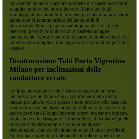
utili.Perché la video ispezione permette di risparmiare? Per il
semplice motivo che non si devono affatto fare degli
smontaggi delle condutture, rompere pavimenti oppure pareti,
quindi non ci saranno affatto dei lavori edili di
ricostruzione.Non si paga la manodopera per fare questi
interventi perché l’idraulico non è costretto ad agire
manualmente. Questo vuol dire risparmiare molto denaro con
un intervento semplice, non aggressivo e soprattutto per nulla
costoso.
Disotturazione Tubi Porta Vigentina
Milano
per inclinazioni delle
condutture errate
Un impianto idraulico che è stato montato con un errata
inclinazione è un danno che ci si porta per molto tempo,
magari per tutta la vita e spesso è noto proprio nelle case che
sono molto vecchie. Bastano pochi millimetri per soffrire di
questo problema.L’acqua che non scorre, ma ritorna indietro,
porta anche a far ristagnare le immondizie. Il risultato è quello
di dover richiedere sempre e comunque diverse
disotturazioni, ma non si eliminano mai del tutto i problemi.
Anzi si ha sempre un problema di controllo di quello che