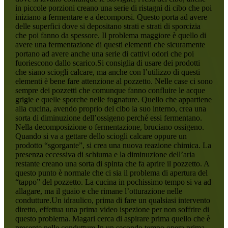
in piccole porzioni creano una serie di ristagni di cibo che poi
iniziano a fermentare e a decomporsi. Questo porta ad avere
delle superfici dove si depositano strati e strati di sporcizia
che poi fanno da spessore. Il problema maggiore è quello di
avere una fermentazione di questi elementi che sicuramente
portano ad avere anche una serie di cattivi odori che poi
fuoriescono dallo scarico.Si consiglia di usare dei prodotti
che siano sciogli calcare, ma anche con l’utilizzo di questi
elementi è bene fare attenzione al pozzetto. Nelle case ci sono
sempre dei pozzetti che comunque fanno confluire le acque
grigie e quelle sporche nelle fognature. Quello che appartiene
alla cucina, avendo proprio del cibo la suo interno, crea una
sorta di diminuzione dell’ossigeno perché essi fermentano.
Nella decomposizione o fermentazione, bruciano ossigeno.
Quando si va a gettare dello sciogli calcare oppure un
prodotto “sgorgante”, si crea una nuova reazione chimica. La
presenza eccessiva di schiuma e la diminuzione dell’aria
restante creano una sorta di spinta che fa aprire il pozzetto. A
questo punto è normale che ci sia il problema di apertura del
“tappo” del pozzetto. La cucina in pochissimo tempo si va ad
allagare, ma il guaio e che rimane l’otturazione nelle
condutture.Un idraulico, prima di fare un qualsiasi intervento
diretto, effettua una prima video ispezione per non soffrire di
questo problema. Magari cerca di aspirare prima quello che è
presente nelle condutture.In un secondo tempo opera prima