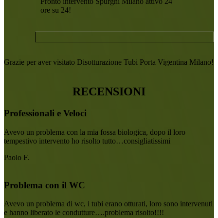
Pronto intervento Spurghi Milano attivo 24
ore su 24!
Grazie per aver visitato Disotturazione Tubi Porta Vigentina Milano!
RECENSIONI
Professionali e Veloci
Avevo un problema con la mia fossa biologica, dopo il loro
tempestivo intervento ho risolto tutto…consigliatissimi
Paolo F.
Problema con il WC
Avevo un problema di wc, i tubi erano otturati, loro sono intervenuti
e hanno liberato le condutture….problema risolto!!!!