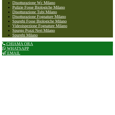
Disotturazione Wc Milano
Pulizie Fosse Biologiche Milano
Disotturazione Tubi Milano
Disotturazione Fognature Milano
Spurghi Fosse Biologiche Milano
Videoispezione Fognature Milano
Spurgo Pozzi Neri Milano
Spurghi Milano
CHIAMA ORA
WHATSAPP
EMAIL