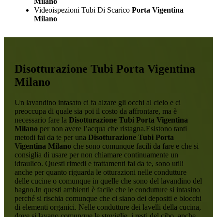
Milano
Videoispezioni Tubi Di Scarico
Porta Vigentina
Milano
Disotturazione Tubi Porta Vigentina
Milano
Un lavandino intasato ci fa alzare gli occhi al cielo e ci
preoccupa di quale sia poi il costo da affrontare, ma è
necessario fare la
Disotturazione Tubi Porta Vigentina
Milano
per non avere l’acqua che ristagna.Esistono tanti
metodi fai da te per una
Disotturazione Tubi Porta
Vigentina Milano
che sono comunque facili da fare e che si
consiglia di usare per non chiamare continuamente un
idraulico. Questi rimedi e trattamenti fai da te, sono utili
anche per quanto riguarda le otturazioni nelle condutture
delle cucine o comunque in quelle che sono del lavandino del
bagno.In questi ambienti è facile che le condutture si intasino
perché si rischia comunque che ci siano dei depositi e blocchi
di elementi organici. Nelle condutture dei lavelli della cucina,
dove si lavano comunque le stoviglie, i resti del cibo, anche