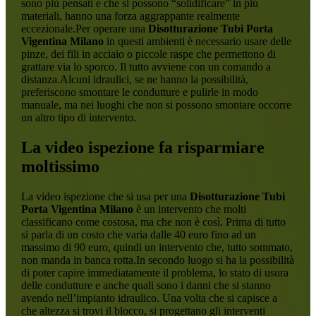
sono più pensati e che si possono “solidificare” in più
materiali, hanno una forza aggrappante realmente
eccezionale.Per operare una
Disotturazione Tubi Porta
Vigentina Milano
in questi ambienti è necessario usare delle
pinze, dei fili in acciaio o piccole raspe che permettono di
grattare via lo sporco. Il tutto avviene con un comando a
distanza.Alcuni idraulici, se ne hanno la possibilità,
preferiscono smontare le condutture e pulirle in modo
manuale, ma nei luoghi che non si possono smontare occorre
un altro tipo di intervento.
La video ispezione fa risparmiare
moltissimo
La video ispezione che si usa per una
Disotturazione Tubi
Porta Vigentina Milano
è un intervento che molti
classificano come costosa, ma che non è così. Prima di tutto
si parla di un costo che varia dalle 40 euro fino ad un
massimo di 90 euro, quindi un intervento che, tutto sommato,
non manda in banca rotta.In secondo luogo si ha la possibilità
di poter capire immediatamente il problema, lo stato di usura
delle condutture e anche quali sono i danni che si stanno
avendo nell’impianto idraulico. Una volta che si capisce a
che altezza si trovi il blocco, si progettano gli interventi