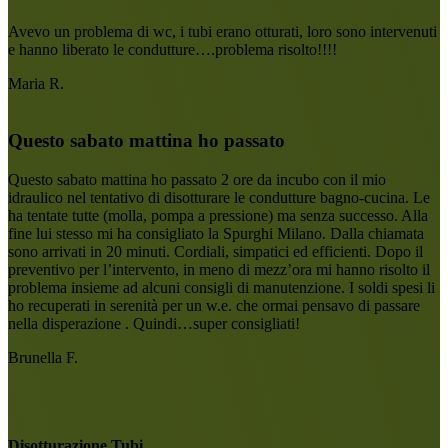
Avevo un problema di wc, i tubi erano otturati, loro sono intervenuti
e hanno liberato le condutture….problema risolto!!!!
Maria R.
Questo sabato mattina ho passato
Questo sabato mattina ho passato 2 ore da incubo con il mio
idraulico nel tentativo di disotturare le condutture bagno-cucina. Le
ha tentate tutte (molla, pompa a pressione) ma senza successo. Alla
fine lui stesso mi ha consigliato la Spurghi Milano. Dalla chiamata
sono arrivati in 20 minuti. Cordiali, simpatici ed efficienti. Dopo il
preventivo per l’intervento, in meno di mezz’ora mi hanno risolto il
problema insieme ad alcuni consigli di manutenzione. I soldi spesi li
ho recuperati in serenità per un w.e. che ormai pensavo di passare
nella disperazione . Quindi…super consigliati!
Brunella F.
Disotturazione Tubi