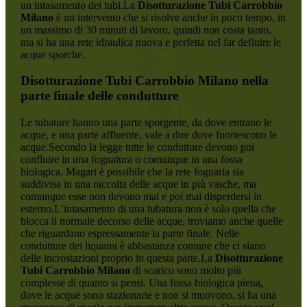
un intasamento dei tubi.La
Disotturazione Tubi Carrobbio
Milano
è un intervento che si risolve anche in poco tempo, in
un massimo di 30 minuti di lavoro, quindi non costa tanto,
ma si ha una rete idraulica nuova e perfetta nel far defluire le
acque sporche.
Disotturazione Tubi Carrobbio Milano
nella
parte finale delle condutture
Le tubature hanno una parte sporgente, da dove entrano le
acque, e una parte affluente, vale a dire dove fuoriescono le
acque.Secondo la legge tutte le condutture devono poi
confluire in una fognatura o comunque in una fossa
biologica. Magari è possibile che la rete fognaria sia
suddivisa in una raccolta delle acque in più vasche, ma
comunque esse non devono mai e poi mai disperdersi in
esterno.L’intasamento di una tubatura non è solo quella che
blocca il normale decorso delle acque, troviamo anche quelle
che riguardano espressamente la parte finale. Nelle
condutture dei liquami è abbastanza comune che ci siano
delle incrostazioni proprio in questa parte.La
Disotturazione
Tubi Carrobbio Milano
di scarico sono molto più
complesse di quanto si pensi. Una fossa biologica piena,
dove le acque sono stazionarie e non si muovono, si ha una