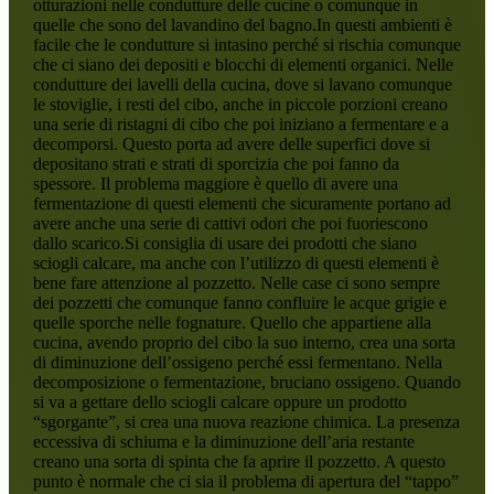
otturazioni nelle condutture delle cucine o comunque in
quelle che sono del lavandino del bagno.In questi ambienti è
facile che le condutture si intasino perché si rischia comunque
che ci siano dei depositi e blocchi di elementi organici. Nelle
condutture dei lavelli della cucina, dove si lavano comunque
le stoviglie, i resti del cibo, anche in piccole porzioni creano
una serie di ristagni di cibo che poi iniziano a fermentare e a
decomporsi. Questo porta ad avere delle superfici dove si
depositano strati e strati di sporcizia che poi fanno da
spessore. Il problema maggiore è quello di avere una
fermentazione di questi elementi che sicuramente portano ad
avere anche una serie di cattivi odori che poi fuoriescono
dallo scarico.Si consiglia di usare dei prodotti che siano
sciogli calcare, ma anche con l’utilizzo di questi elementi è
bene fare attenzione al pozzetto. Nelle case ci sono sempre
dei pozzetti che comunque fanno confluire le acque grigie e
quelle sporche nelle fognature. Quello che appartiene alla
cucina, avendo proprio del cibo la suo interno, crea una sorta
di diminuzione dell’ossigeno perché essi fermentano. Nella
decomposizione o fermentazione, bruciano ossigeno. Quando
si va a gettare dello sciogli calcare oppure un prodotto
“sgorgante”, si crea una nuova reazione chimica. La presenza
eccessiva di schiuma e la diminuzione dell’aria restante
creano una sorta di spinta che fa aprire il pozzetto. A questo
punto è normale che ci sia il problema di apertura del “tappo”