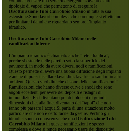
continua ad usare una serie di detergenti, solventi e altre
tipologie di vapori che permettono di eseguire la
Disotturazione Tubi Carrobbio Milano
in tutta la sua
estensione.Sono lavori complessi che comunque si effettuano
per limitare i danni che riguardano sempre l’impianto
idraulico.
Disotturazione Tubi Carrobbio Milano
nelle
ramificazioni interne
L’impianto idraulico è chiamato anche “rete idraulica”,
perché si estende nelle pareti o sotto la superficie dei
pavimenti, in modo da avere diversi nodi e ramificazioni.
Questo permette di avere una buona diffusione degli impianti
e anche di poter installare lavandini, lavatrici o sanitari in altri
ambienti.Questo vuol dire che ci sono delle “ramificazioni”.
Ramificazioni che hanno diverse curve e snodi che sono
angoli eccellenti per avere dei depositi e ristagni di
immondizie. Essi diventano poi dei blocchi di grandi
dimensioni che, alla fine, diventano dei “tappi” che non
fanno più passare l’acqua.Si parla di una situazione molto
particolare che non è certo facile da gestire. Perfino gli
idraulici sono a conoscenza che una
Disotturazione Tubi
Carrobbio Milano
in queste ramificazioni è spesso
complessa e dove si rende necessario usare dei dispositivi