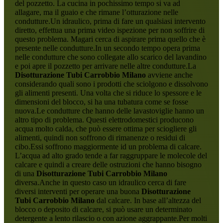
del pozzetto. La cucina in pochissimo tempo si va ad
allagare, ma il guaio e che rimane l’otturazione nelle
condutture.Un idraulico, prima di fare un qualsiasi intervento
diretto, effettua una prima video ispezione per non soffrire di
questo problema. Magari cerca di aspirare prima quello che è
presente nelle condutture.In un secondo tempo opera prima
nelle condutture che sono collegate allo scarico del lavandino
e poi apre il pozzetto per arrivare nelle altre condutture.La
Disotturazione Tubi Carrobbio Milano
avviene anche
considerando quali sono i prodotti che sciolgono e dissolvono
gli alimenti presenti. Una volta che si riduce lo spessore e le
dimensioni del blocco, si ha una tubatura come se fosse
nuova.Le condutture che hanno delle lavastoviglie hanno un
altro tipo di problema. Questi elettrodomestici producono
acqua molto calda, che può essere ottima per sciogliere gli
alimenti, quindi non soffrono di rimanenze o residui di
cibo.Essi soffrono maggiormente id un problema di calcare.
L’acqua ad alto grado tende a far raggruppare le molecole del
calcare e quindi a creare delle ostruzioni che hanno bisogno
di una
Disotturazione Tubi Carrobbio Milano
diversa.Anche in questo caso un idraulico cerca di fare
diversi interventi per operare una buona
Disotturazione
Tubi Carrobbio Milano
dal calcare. In base all’altezza del
blocco o deposito di calcare, si può usare un determinato
detergente a lento rilascio o con azione aggrappante.Per molti