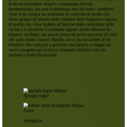
di dover richiedere sempre e comunque diverse
disotturazioni, ma non si eliminano mai del tutto i problemi.
Anzi si ha sempre un problema di controllo di quello che
viene gettato all’interno delle tubature delle fognature oppure
di quello che viene buttato all’interno delle condutture delle
cucine.La soluzione è sostituire oppure anche allineare le
tubature inclinate, ma questo porta ad avere una serie di costi
che sono molto costosi. Meglio che ci sia un’azione di un
idraulico che vada poi a garantire una pulizia o magari un
nuovo progetto per avere un impianto idraulico che sia
perfetto e molto funzionale.
Spurghi fogne
Fosse
biologiche