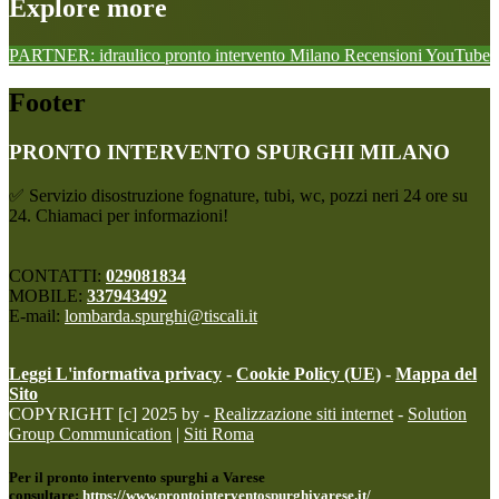
Explore more
PARTNER: idraulico pronto intervento Milano
Recensioni
YouTube
Footer
PRONTO INTERVENTO SPURGHI MILANO
✅ Servizio disostruzione fognature, tubi, wc, pozzi neri 24 ore su
24. Chiamaci per informazioni!
CONTATTI:
029081834
MOBILE:
337943492
E-mail:
lombarda.spurghi@tiscali.it
Leggi L'informativa privacy
-
Cookie Policy (UE)
-
Mappa del
Sito
COPYRIGHT [c] 2025 by -
Realizzazione siti internet
-
Solution
Group Communication
|
Siti Roma
Per il pronto intervento spurghi a Varese
consultare:
https://www.prontointerventospurghivarese.it/