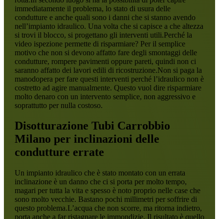
immediatamente il problema, lo stato di usura delle
condutture e anche quali sono i danni che si stanno avendo
nell’impianto idraulico. Una volta che si capisce a che altezza
si trovi il blocco, si progettano gli interventi utili.Perché la
video ispezione permette di risparmiare? Per il semplice
motivo che non si devono affatto fare degli smontaggi delle
condutture, rompere pavimenti oppure pareti, quindi non ci
saranno affatto dei lavori edili di ricostruzione.Non si paga la
manodopera per fare questi interventi perché l’idraulico non è
costretto ad agire manualmente. Questo vuol dire risparmiare
molto denaro con un intervento semplice, non aggressivo e
soprattutto per nulla costoso.
Disotturazione Tubi Carrobbio
Milano
per inclinazioni delle
condutture errate
Un impianto idraulico che è stato montato con un errata
inclinazione è un danno che ci si porta per molto tempo,
magari per tutta la vita e spesso è noto proprio nelle case che
sono molto vecchie. Bastano pochi millimetri per soffrire di
questo problema.L’acqua che non scorre, ma ritorna indietro,
porta anche a far ristagnare le immondizie. Il risultato è quello