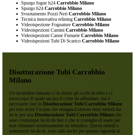
Spurgo fogne h24
Carrobbio Milano
Spurgo h24
Carrobbio Milano
Svuotamento Pozzi Neri
Carrobbio Milano
Tecnica innovativa relining
Carrobbio Milano
Videoispezione Fognature
Carrobbio Milano
Videoispezioni Camini
Carrobbio Milano
Videoispezioni Canne Fumarie
Carrobbio Milano
Videoispezioni Tubi Di Scarico
Carrobbio Milano
Disotturazione Tubi Carrobbio
Milano
Un lavandino intasato ci fa alzare gli occhi al cielo e ci
preoccupa di quale sia poi il costo da affrontare, ma è
necessario fare la
Disotturazione Tubi Carrobbio Milano
per non avere l’acqua che ristagna.Esistono tanti metodi fai
da te per una
Disotturazione Tubi Carrobbio Milano
che
sono comunque facili da fare e che si consiglia di usare per
non chiamare continuamente un idraulico. Questi rimedi e
trattamenti fai da te, sono utili anche per quanto riguarda le