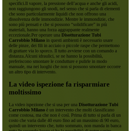
specifici.Il vapore, la pressione dell’acqua e anche gli acidi,
non raggiungono gli snodi, nel senso che si parla di elementi
che sono particolarmente liquidi che non offrono una
dissolvenza delle immondizie. Mentre le immondizie, che
sono più pensati e che si possono “solidificare” in più
materiali, hanno una forza aggrappante realmente
eccezionale.Per operare una
Disotturazione Tubi
Carrobbio Milano
in questi ambienti è necessario usare
delle pinze, dei fili in acciaio o piccole raspe che permettono
di grattare via lo sporco. Il tutto avviene con un comando a
distanza.Alcuni idraulici, se ne hanno la possibilità,
preferiscono smontare le condutture e pulirle in modo
manuale, ma nei luoghi che non si possono smontare occorre
un altro tipo di intervento.
La video ispezione fa risparmiare
moltissimo
La video ispezione che si usa per una
Disotturazione Tubi
Carrobbio Milano
è un intervento che molti classificano
come costosa, ma che non è così. Prima di tutto si parla di un
costo che varia dalle 40 euro fino ad un massimo di 90 euro,
quindi un intervento che, tutto sommato, non manda in banca
rotta.In secondo luogo si ha la possibilità di poter capire