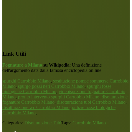
Link Utili
Fognature a Milano
su Wikipedia
: Una definizione
dell'argomento data dalla famosa enciclopedia on line.
spurghi Carrobbio Milano
,
sostituzione pompe sommerse Carrobbio
Milano
,
spurgo pozzi neri Carrobbio Milano
,
spurghi fosse
biologiche Carrobbio Milano
,
videoispezione fognature Carrobbio
Milano
,
pronto intervento spurghi Carrobbio Milano
,
disotturazione
fognature Carrobbio Milano
,
disotturazione tubi Carrobbio Milano
,
disotturazione wc Carrobbio Milano
,
pulizie fosse biologiche
Carrobbio Milano
,
Categories:
Disotturazione Tubi
Tags:
Carrobbio Milano