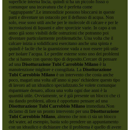
superficie interna liscia, quindi si ha un piccolo fosso o
comunque una incavatura che è perfetta come
“aggrappante”.Le immondizie possono bloccarsi in queste
parti e diventare un ostacolo per il deflusso di acqua. Non
solo, esse sono utili anche per le molecole di calcare e per le
incrostazioni di liquami e altre sporcizie varie. In capo a un
anno già sono visibili delle ostruzioni che potranno poi
diventare particolarmente problematiche. Una volta che il
calcare inizia a solidificarsi esercitano anche una spinta e
quindi è facile che la guarnizione vada a non essere più utile
per isolare l’acqua. Le perdite esterne sono uno dei problemi
che si hanno con questo tipo di deposito.Cercare di pensare
ad una
Disotturazione Tubi Carrobbio Milano
è la
manutenzione migliore e consgiliata. La
Disotturazione
Tubi Carrobbio Milano
è un intervento che costa anche
poco, magari una volta all’anno si puo’ richiedere questo tipo
di lavoro ad un idraulico specializzato.Se volete comunque
risparmiare denaro, allora una volta ogni due anni è la
quantità utile. Ovviamente, se è già presente un blocco che ci
sta dando problemi, allora è opportuno pensare ad una
Disotturazione Tubi Carrobbio Milano
immediata.Non
diciamo di fare un pronto intervento per una
Disotturazione
Tubi Carrobbio Milano
, almeno che non ci sia un blocco
del water, ad esempio, basta solo prendere un appuntamento
con un idraulico e dichiarare che il problema è quello di avere