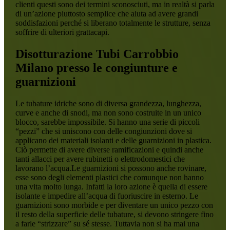
clienti questi sono dei termini sconosciuti, ma in realtà si parla
di un’azione piuttosto semplice che aiuta ad avere grandi
soddisfazioni perché si liberano totalmente le strutture, senza
soffrire di ulteriori grattacapi.
Disotturazione Tubi Carrobbio
Milano
presso le congiunture e
guarnizioni
Le tubature idriche sono di diversa grandezza, lunghezza,
curve e anche di snodi, ma non sono costruite in un unico
blocco, sarebbe impossibile. Si hanno una serie di piccoli
“pezzi” che si uniscono con delle congiunzioni dove si
applicano dei materiali isolanti e delle guarnizioni in plastica.
Ciò permette di avere diverse ramificazioni e quindi anche
tanti allacci per avere rubinetti o elettrodomestici che
lavorano l’acqua.Le guarnizioni si possono anche rovinare,
esse sono degli elementi plastici che comunque non hanno
una vita molto lunga. Infatti la loro azione è quella di essere
isolante e impedire all’acqua di fuoriuscire in esterno. Le
guarnizioni sono morbide e per diventare un unico pezzo con
il resto della superficie delle tubature, si devono stringere fino
a farle “strizzare” su sé stesse. Tuttavia non si ha mai una