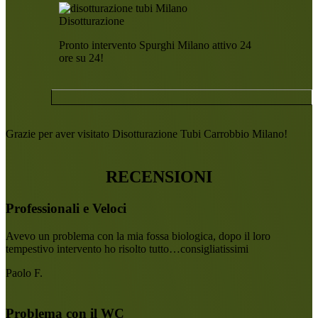
Disotturazione
Pronto intervento Spurghi Milano attivo 24
ore su 24!
Grazie per aver visitato Disotturazione Tubi Carrobbio Milano!
RECENSIONI
Professionali e Veloci
Avevo un problema con la mia fossa biologica, dopo il loro
tempestivo intervento ho risolto tutto…consigliatissimi
Paolo F.
Problema con il WC