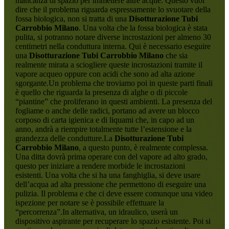
mancanza di spazio per immettere altre acque. Questo vuol
dire che il problema riguarda espressamente lo svuotare della
fossa biologica, non si tratta di una
Disotturazione Tubi
Carrobbio Milano
. Una volta che la fossa biologica è stata
pulita, si potranno notare diverse incrostazioni per almeno 30
centimetri nella conduttura interna. Qui è necessario eseguire
una
Disotturazione Tubi Carrobbio Milano
che sia
realmente mirata a sciogliere queste incrostazioni tramite il
vapore acqueo oppure con acidi che sono ad alta azione
sgorgante.Un problema che troviamo poi in queste parti finali
è quello che riguarda la presenza di alghe o di piccole
“piantine” che proliferano in questi ambienti. La presenza del
fogliame o anche delle radici, portano ad avere un blocco
corposo di carta igienica e di liquami che, in capo ad un
anno, andrà a riempire totalmente tutte l’estensione e la
grandezza delle condutture.La
Disotturazione Tubi
Carrobbio Milano
, a questo punto, è realmente complessa.
Una ditta dovrà prima operare con del vapore ad alto grado,
questo per iniziare a rendere morbide le incrostazioni
esistenti. Una volta che si ha una fanghiglia, si deve usare
dell’acqua ad alta pressione che permettono di eseguire una
pulizia. Il problema e che ci deve essere comunque una video
ispezione per notare se è possibile effettuare la
“percorrenza”.In alternativa, un idraulico, userà un
dispositivo aspirante per recuperare lo spazio esistente. Poi si