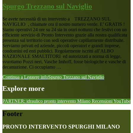
Spurgo Trezzano sul Naviglio
Se avete necessità di un intervento a TREZZANO SUL
NAVIGLIO , chiamate ora il nostro numero verde. E’ GRATIS !
Siamo operativi 24 ore su 24 sia in orari notturni che festivi con un
efficiente servizio di Pronto Intervento grazie alla nostra qualificata
presenza sul territorio con sedi operative capillarmente distribuite.
Serviamo privati ed aziende, piccoli operatori e grandi imprese,
condomini ed enti pubblici. Regolarmente iscritti all’ALBO
NAZIONALE SMALTITORI ed autorizzati a norma di legge,
svuotiamo Pozzi neri, Vasche Imhoff, fosse biologiche e vasche di
decantazione. Ci occupiamo …
Continua a Leggere
infoSpurgo Trezzano sul Naviglio
Explore more
PARTNER: idraulico pronto intervento Milano
Recensioni
YouTube
Footer
PRONTO INTERVENTO SPURGHI MILANO