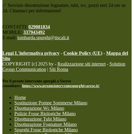
✅ Servizio disostruzione fognature, tubi, wc, pozzi neri 24 ore su
24. Chiamaci per informazioni!
CONTATTI:
029081834
MOBILE:
337943492
E-mail:
lombarda.spurghi@tiscali.it
Leggi L'informativa privacy
-
Cookie Policy (UE)
-
Mappa del
Sito
COPYRIGHT [c] 2025 by -
Realizzazione siti internet
-
Solution
Group Communication
|
Siti Roma
Per il pronto intervento spurghi a Varese
consultare:
https://www.prontointerventospurghivarese.it/
Home
Sostituzione Pompe Sommerse Milano
Disotturazione Wc Milano
Pulizie Fosse Biologiche Milano
Disotturazione Tubi Milano
Disotturazione Fognature Milano
Spurghi Fosse Biologiche Milano