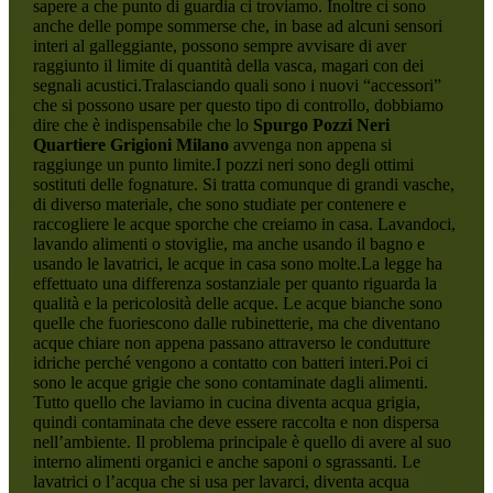
sapere a che punto di guardia ci troviamo. Inoltre ci sono
anche delle pompe sommerse che, in base ad alcuni sensori
interi al galleggiante, possono sempre avvisare di aver
raggiunto il limite di quantità della vasca, magari con dei
segnali acustici.Tralasciando quali sono i nuovi “accessori”
che si possono usare per questo tipo di controllo, dobbiamo
dire che è indispensabile che lo
Spurgo Pozzi Neri
Quartiere Grigioni Milano
avvenga non appena si
raggiunge un punto limite.I pozzi neri sono degli ottimi
sostituti delle fognature. Si tratta comunque di grandi vasche,
di diverso materiale, che sono studiate per contenere e
raccogliere le acque sporche che creiamo in casa. Lavandoci,
lavando alimenti o stoviglie, ma anche usando il bagno e
usando le lavatrici, le acque in casa sono molte.La legge ha
effettuato una differenza sostanziale per quanto riguarda la
qualità e la pericolosità delle acque. Le acque bianche sono
quelle che fuoriescono dalle rubinetterie, ma che diventano
acque chiare non appena passano attraverso le condutture
idriche perché vengono a contatto con batteri interi.Poi ci
sono le acque grigie che sono contaminate dagli alimenti.
Tutto quello che laviamo in cucina diventa acqua grigia,
quindi contaminata che deve essere raccolta e non dispersa
nell’ambiente. Il problema principale è quello di avere al suo
interno alimenti organici e anche saponi o sgrassanti. Le
lavatrici o l’acqua che si usa per lavarci, diventa acqua