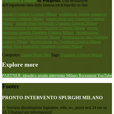
Fognature a Milano
su Wikipedia
: Una definizione
dell'argomento data dalla famosa enciclopedia on line.
spurghi Quartiere Grigioni Milano
,
sostituzione pompe sommerse
Quartiere Grigioni Milano
,
spurgo pozzi neri Quartiere Grigioni
Milano
,
spurghi fosse biologiche Quartiere Grigioni Milano
,
videoispezione fognature Quartiere Grigioni Milano
,
pronto
intervento spurghi Quartiere Grigioni Milano
,
disotturazione
fognature Quartiere Grigioni Milano
,
disotturazione tubi Quartiere
Grigioni Milano
,
disotturazione wc Quartiere Grigioni Milano
,
pulizie fosse biologiche Quartiere Grigioni Milano
,
Categories:
Spurgo Pozzi Neri
Tags:
Quartiere Grigioni Milano
Explore more
PARTNER: idraulico pronto intervento Milano
Recensioni
YouTube
Footer
PRONTO INTERVENTO SPURGHI MILANO
✅ Servizio disostruzione fognature, tubi, wc, pozzi neri 24 ore su
24. Chiamaci per informazioni!