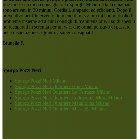
fine lui stesso mi ha consigliato la Spurghi Milano. Dalla chiamata
sono arrivati in 20 minuti. Cordiali, simpatici ed efficienti. Dopo il
preventivo per l’intervento, in meno di mezz’ora mi hanno risolto il
problema insieme ad alcuni consigli di manutenzione. I soldi spesi li
ho recuperati in serenità per un w.e. che ormai pensavo di passare
nella disperazione . Quindi…super consigliati!
Brunella F.
Spurgo Pozzi Neri
Spurgo Pozzi Neri Milano
Spurgo Pozzi Neri Quartiere Harar Milano
Spurgo Pozzi Neri Quartiere Le Terrazze Milano
Spurgo Pozzi Neri Quartiere Lodovico il Moro Milano
Spurgo Pozzi Neri Quartiere Maggiolina Milano
Spurgo Pozzi Neri Quartiere Missaglia Milano