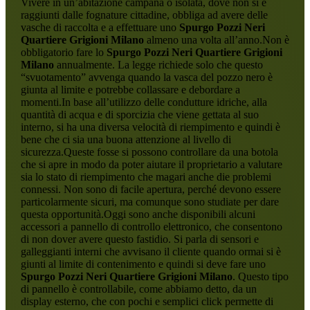
Vivere in un’abitazione campana o isolata, dove non si è
raggiunti dalle fognature cittadine, obbliga ad avere delle
vasche di raccolta e a effettuare uno
Spurgo Pozzi Neri
Quartiere Grigioni Milano
almeno una volta all’anno.Non è
obbligatorio fare lo
Spurgo Pozzi Neri Quartiere Grigioni
Milano
annualmente. La legge richiede solo che questo
“svuotamento” avvenga quando la vasca del pozzo nero è
giunta al limite e potrebbe collassare e debordare a
momenti.In base all’utilizzo delle condutture idriche, alla
quantità di acqua e di sporcizia che viene gettata al suo
interno, si ha una diversa velocità di riempimento e quindi è
bene che ci sia una buona attenzione al livello di
sicurezza.Queste fosse si possono controllare da una botola
che si apre in modo da poter aiutare il proprietario a valutare
sia lo stato di riempimento che magari anche die problemi
connessi. Non sono di facile apertura, perché devono essere
particolarmente sicuri, ma comunque sono studiate per dare
questa opportunità.Oggi sono anche disponibili alcuni
accessori a pannello di controllo elettronico, che consentono
di non dover avere questo fastidio. Si parla di sensori e
galleggianti interni che avvisano il cliente quando ormai si è
giunti al limite di contenimento e quindi si deve fare uno
Spurgo Pozzi Neri Quartiere Grigioni Milano
. Questo tipo
di pannello è controllabile, come abbiamo detto, da un
display esterno, che con pochi e semplici click permette di