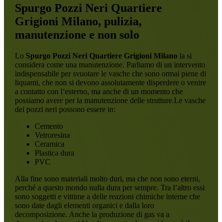
Spurgo Pozzi Neri Quartiere
Grigioni Milano
, pulizia,
manutenzione e non solo
Lo
Spurgo Pozzi Neri Quartiere Grigioni Milano
la si
considera come una manutenzione. Parliamo di un intervento
indispensabile per svuotare le vasche che sono ormai piene di
liquami, che non si devono assolutamente disperdere o venire
a contatto con l’esterno, ma anche di un momento che
possiamo avere per la manutenzione delle strutture.Le vasche
dei pozzi neri possono essere in:
Cemento
Vetroresina
Ceramica
Plastica dura
PVC
Alla fine sono materiali molto duri, ma che non sono eterni,
perché a questo mondo nulla dura per sempre. Tra l’altro essi
sono soggetti e vittime a delle reazioni chimiche interne che
sono date dagli elementi organici e dalla loro
decomposizione. Anche la produzione di gas va a