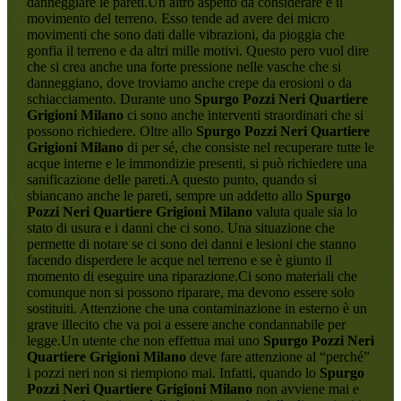
danneggiare le pareti.Un altro aspetto da considerare è il
movimento del terreno. Esso tende ad avere dei micro
movimenti che sono dati dalle vibrazioni, da pioggia che
gonfia il terreno e da altri mille motivi. Questo pero vuol dire
che si crea anche una forte pressione nelle vasche che si
danneggiano, dove troviamo anche crepe da erosioni o da
schiacciamento. Durante uno
Spurgo Pozzi Neri Quartiere
Grigioni Milano
ci sono anche interventi straordinari che si
possono richiedere. Oltre allo
Spurgo Pozzi Neri Quartiere
Grigioni Milano
di per sé, che consiste nel recuperare tutte le
acque interne e le immondizie presenti, si può richiedere una
sanificazione delle pareti.A questo punto, quando si
sbiancano anche le pareti, sempre un addetto allo
Spurgo
Pozzi Neri Quartiere Grigioni Milano
valuta quale sia lo
stato di usura e i danni che ci sono. Una situazione che
permette di notare se ci sono dei danni e lesioni che stanno
facendo disperdere le acque nel terreno e se è giunto il
momento di eseguire una riparazione.Ci sono materiali che
comunque non si possono riparare, ma devono essere solo
sostituiti. Attenzione che una contaminazione in esterno è un
grave illecito che va poi a essere anche condannabile per
legge.Un utente che non effettua mai uno
Spurgo Pozzi Neri
Quartiere Grigioni Milano
deve fare attenzione al “perché”
i pozzi neri non si riempiono mai. Infatti, quando lo
Spurgo
Pozzi Neri Quartiere Grigioni Milano
non avviene mai e