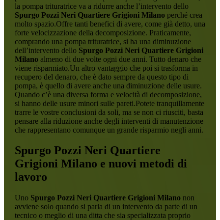
la pompa trituratrice va a ridurre anche l’intervento dello
Spurgo Pozzi Neri Quartiere Grigioni Milano
perché crea
molto spazio.Offre tanti benefici di avere, come già detto, una
forte velocizzazione della decomposizione. Praticamente,
comprando una pompa trituratrice, si ha una diminuzione
dell’intervento dello
Spurgo Pozzi Neri Quartiere Grigioni
Milano
almeno di due volte ogni due anni. Tutto denaro che
viene risparmiato.Un altro vantaggio che poi si trasforma in
recupero del denaro, che è dato sempre da questo tipo di
pompa, è quello di avere anche una diminuzione delle usure.
Quando c’è una diversa forma e velocità di decomposizione,
si hanno delle usure minori sulle pareti.Potete tranquillamente
trarre le vostre conclusioni da soli, ma se non ci riusciti, basta
pensare alla riduzione anche degli interventi di manutenzione
che rappresentano comunque un grande risparmio negli anni.
Spurgo Pozzi Neri Quartiere
Grigioni Milano
e nuovi metodi di
lavoro
Uno
Spurgo Pozzi Neri Quartiere Grigioni Milano
non
avviene solo quando si parla di un intervento da parte di un
tecnico o meglio di una ditta che sia specializzata proprio