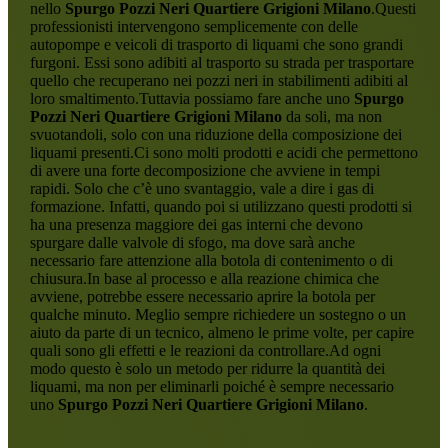
nello
Spurgo Pozzi Neri Quartiere Grigioni Milano
.Questi
professionisti intervengono semplicemente con delle
autopompe e veicoli di trasporto di liquami che sono grandi
furgoni. Essi sono adibiti al trasporto su strada per trasportare
quello che recuperano nei pozzi neri in stabilimenti adibiti al
loro smaltimento.Tuttavia possiamo fare anche uno
Spurgo
Pozzi Neri Quartiere Grigioni Milano
da soli, ma non
svuotandoli, solo con una riduzione della composizione dei
liquami presenti.Ci sono molti prodotti e acidi che permettono
di avere una forte decomposizione che avviene in tempi
rapidi. Solo che c’è uno svantaggio, vale a dire i gas di
formazione. Infatti, quando poi si utilizzano questi prodotti si
ha una presenza maggiore dei gas interni che devono
spurgare dalle valvole di sfogo, ma dove sarà anche
necessario fare attenzione alla botola di contenimento o di
chiusura.In base al processo e alla reazione chimica che
avviene, potrebbe essere necessario aprire la botola per
qualche minuto. Meglio sempre richiedere un sostegno o un
aiuto da parte di un tecnico, almeno le prime volte, per capire
quali sono gli effetti e le reazioni da controllare.Ad ogni
modo questo è solo un metodo per ridurre la quantità dei
liquami, ma non per eliminarli poiché è sempre necessario
uno
Spurgo Pozzi Neri Quartiere Grigioni Milano
.