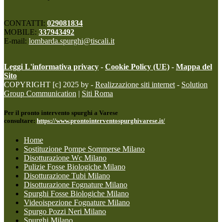
CONTATTI:
029081834
MOBILE:
337943492
E-mail:
lombarda.spurghi@tiscali.it
Leggi L'informativa privacy
-
Cookie Policy (UE)
-
Mappa del
Sito
COPYRIGHT [c] 2025 by -
Realizzazione siti internet
-
Solution
Group Communication
|
Siti Roma
Per il pronto intervento spurghi a Varese
consultare:
https://www.prontointerventospurghivarese.it/
Home
Sostituzione Pompe Sommerse Milano
Disotturazione Wc Milano
Pulizie Fosse Biologiche Milano
Disotturazione Tubi Milano
Disotturazione Fognature Milano
Spurghi Fosse Biologiche Milano
Videoispezione Fognature Milano
Spurgo Pozzi Neri Milano
Spurghi Milano