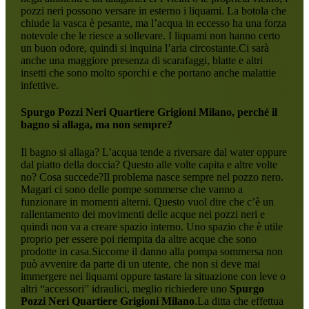
pozzi neri possono versare in esterno i liquami. La botola che
chiude la vasca è pesante, ma l’acqua in eccesso ha una forza
notevole che le riesce a sollevare. I liquami non hanno certo
un buon odore, quindi si inquina l’aria circostante.Ci sarà
anche una maggiore presenza di scarafaggi, blatte e altri
insetti che sono molto sporchi e che portano anche malattie
infettive.
Spurgo Pozzi Neri Quartiere Grigioni Milano
, perché il
bagno si allaga, ma non sempre?
Il bagno si allaga? L’acqua tende a riversare dal water oppure
dal piatto della doccia? Questo alle volte capita e altre volte
no? Cosa succede?Il problema nasce sempre nel pozzo nero.
Magari ci sono delle pompe sommerse che vanno a
funzionare in momenti alterni. Questo vuol dire che c’è un
rallentamento dei movimenti delle acque nei pozzi neri e
quindi non va a creare spazio interno. Uno spazio che è utile
proprio per essere poi riempita da altre acque che sono
prodotte in casa.Siccome il danno alla pompa sommersa non
può avvenire da parte di un utente, che non si deve mai
immergere nei liquami oppure tastare la situazione con leve o
altri “accessori” idraulici, meglio richiedere uno
Spurgo
Pozzi Neri Quartiere Grigioni Milano
.La ditta che effettua