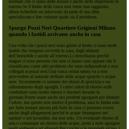
normale che ci siano delle lesioni e anche delle dispersioni in
esterno.Se il limite della vasca non viene mai raggiunto,
allora richiedete un intervento da parte di una ditta
specializzata e fate valutare quale sia il problema.
Spurgo Pozzi Neri Quartiere Grigioni Milano
quando i fastidi arrivano anche in casa
Una volta che i pozzi neri sono giunti al limite ci sono molti
fastidi che vengono avvertiti in casa, dagli abitanti
dell’immobile e anche all’esterno.Li elenchiamo perché
magari ci sono persone che non ci fanno caso oppure che li
classificano come altri problemi che sono indipendenti e non
collegati ai pozzi neri.Una vasca ormai satura va a non
provvedere al naturale defluire delle acque sporche e acque
nere. Sicuramente ci saranno dei ritorni di sporcizia e un
rallentamento degli sgorghi. I cattivi odori di ritorno nelle
condutture sono molto intensi e duraturi durante la
giornata.Potete usare anche dei prodotti sgorganti per limitare
l’odore, ma questo non risolve il problema, anzi lo limita solo
per farlo tornare ancora più forte.In casa ci possono essere
anche degli allagamenti perché le acque rimangono nei
sanitari o nei lavandini, ma non solo. Un eventuale ritorno di
aria o comunque un ritorno delle acque, porta a farle sgorgare
negli ambienti e ad allagarli.Per i vicini o le proprietà vicino, i