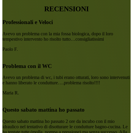
RECENSIONI
Professionali e Veloci
Avevo un problema con la mia fossa biologica, dopo il loro
tempestivo intervento ho risolto tutto…consigliatissimi
Paolo F.
Problema con il WC
Avevo un problema di wc, i tubi erano otturati, loro sono intervenuti
e hanno liberato le condutture….problema risolto!!!!
Maria R.
Questo sabato mattina ho passato
Questo sabato mattina ho passato 2 ore da incubo con il mio
idraulico nel tentativo di disotturare le condutture bagno-cucina. Le
ha tentate tutte (molla, pompa a pressione) ma senza successo. Alla