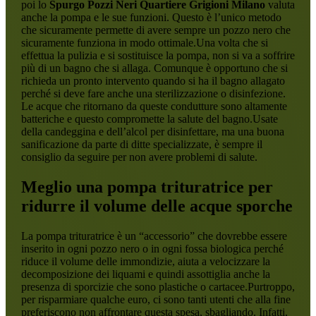
poi lo
Spurgo Pozzi Neri Quartiere Grigioni Milano
valuta
anche la pompa e le sue funzioni. Questo è l’unico metodo
che sicuramente permette di avere sempre un pozzo nero che
sicuramente funziona in modo ottimale.Una volta che si
effettua la pulizia e si sostituisce la pompa, non si va a soffrire
più di un bagno che si allaga. Comunque è opportuno che si
richieda un pronto intervento quando si ha il bagno allagato
perché si deve fare anche una sterilizzazione o disinfezione.
Le acque che ritornano da queste condutture sono altamente
batteriche e questo compromette la salute del bagno.Usate
della candeggina e dell’alcol per disinfettare, ma una buona
sanificazione da parte di ditte specializzate, è sempre il
consiglio da seguire per non avere problemi di salute.
Meglio una pompa trituratrice per
ridurre il volume delle acque sporche
La pompa trituratrice è un “accessorio” che dovrebbe essere
inserito in ogni pozzo nero o in ogni fossa biologica perché
riduce il volume delle immondizie, aiuta a velocizzare la
decomposizione dei liquami e quindi assottiglia anche la
presenza di sporcizie che sono plastiche o cartacee.Purtroppo,
per risparmiare qualche euro, ci sono tanti utenti che alla fine
preferiscono non affrontare questa spesa, sbagliando. Infatti,