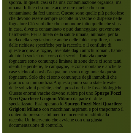
sporca. In questi casi si ha una contaminazione organica, ma
umana. Infine ci sono le acque nere quelle che sono
contaminate da feci umane. Queste sono quelle più pericolose
che devono essere sempre raccolte in vasche o disperse nelle
fognature.Ciò vuol dire che comunque tutto quello che si usa
in casa, diventa contaminato e può danneggiare gravemente
l’ambiente. Per la tutela della salute umana, animale, per la
tutela della vegetazione e anche delle falde acquifere, ci sono
delle richieste specifiche per la raccolta o il confluire di
queste acque.Le fogne, inventate dagli antichi romani, hanno
aiutato la società nel corso dei secoli. Tuttavia queste
fognature sono comunque limitate in zone dove ci sono tanti
utenti.Le periferie, le campagne, le zone montane e anche le
case vicino ai corsi d’acqua, non sono raggiunte da queste
fognature. Solo che ci sono comunque degli immobili che
producono immondizia.A questo punto sono state trovate
delle soluzioni perfette, cioè i pozzi neri e le fosse biologiche.
Queste enormi vasche devono subire poi uno
Spurgo Pozzi
Neri Quartiere Grigioni Milano
da parte di ditte
specializzate. Essi operano lo
Spurgo Pozzi Neri Quartiere
Grigioni Milano
con macchinari aspiranti e poi trasportano il
contenuto presso stabilimenti e inceneritori adibiti alla
raccolta.Un intervento che avviene con una giusta
documentazione di controllo.