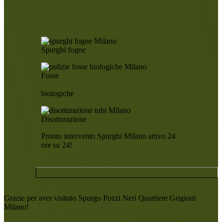
Spurghi fogne
Fosse
biologiche
Disotturazione
Pronto intervento Spurghi Milano attivo 24
ore su 24!
Grazie per aver visitato Spurgo Pozzi Neri Quartiere Grigioni
Milano!