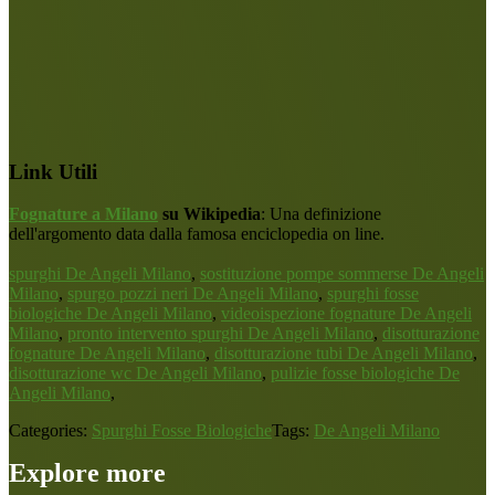
Link Utili
Fognature a Milano
su Wikipedia
: Una definizione
dell'argomento data dalla famosa enciclopedia on line.
spurghi De Angeli Milano
,
sostituzione pompe sommerse De Angeli
Milano
,
spurgo pozzi neri De Angeli Milano
,
spurghi fosse
biologiche De Angeli Milano
,
videoispezione fognature De Angeli
Milano
,
pronto intervento spurghi De Angeli Milano
,
disotturazione
fognature De Angeli Milano
,
disotturazione tubi De Angeli Milano
,
disotturazione wc De Angeli Milano
,
pulizie fosse biologiche De
Angeli Milano
,
Categories:
Spurghi Fosse Biologiche
Tags:
De Angeli Milano
Explore more