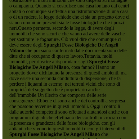
costruzione di molti immobili che sono dispersi su montagne
o campagna. Quando si costruisce una casa lontano dai centri
abitati o comunque si effettua una ristrutturazione di una casa
o di un rudere, la legge richiede che ci sia un progetto dove ci
siano comunque presenti sia le fosse biologiche che i pozzi
neri.Questo permette, secondo la legge, di avere degli
immobili che sono sicuri e che vanno ad avere delle vasche
per sostituire le fognature. Ciò vuol dire che comunque ci
deve essere degli
Spurghi Fosse Biologiche De Angeli
Milano
che poi siano confermati dalle documentazioni delle
ditte che si occupano di questo lavoro.Tuttavia, molti
immobili, per riuscire a risparmiare sugli
Spurghi Fosse
Biologiche De Angeli Milano
, cosa fanno? Hanno un
progetto dover dichiarano la presenza di questi ambienti, ma
dove esiste una seconda conduttura di dispersione, che fa
perdere i liquami in esterno, nei terreni vicini che sono di
proprietà del soggetto che è proprietario anche
dell’immobile.Un illecito che comporta delle serie
conseguenze. Ebbene ci sono anche dei controlli a sorpresa
che possono avvenire in questi immobili. Oggi i controlli
dalle autorità competenti sono effettuati aiutandosi anche con
programmi digitali che effettuano dei controlli incrociati con
la presenza e grandezza delle fosse biologiche, con gli
abitanti che vivono in questi immobili e con gli interventi di
Spurghi Fosse Biologiche De Angeli Milano
che