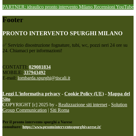
PARTNER: idraulico pronto intervento Milano
Recensioni
YouTube
Footer
PRONTO INTERVENTO SPURGHI MILANO
✅ Servizio disostruzione fognature, tubi, wc, pozzi neri 24 ore su
24. Chiamaci per informazioni!
CONTATTI:
029081834
MOBILE:
337943492
E-mail:
lombarda.spurghi@tiscali.it
Leggi L'informativa privacy
-
Cookie Policy (UE)
-
Mappa del
Sito
COPYRIGHT [c] 2025 by -
Realizzazione siti internet
-
Solution
Group Communication
|
Siti Roma
Per il pronto intervento spurghi a Varese
consultare:
https://www.prontointerventospurghivarese.it/