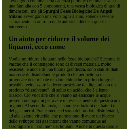
avvengono con una certa cadenza periodica.Se una casa ha
una famiglia con 5 componenti, una vasca biologica di grandi
dimensioni, ma gli
Spurghi Fosse Biologiche De Angeli
Milano
avvengono una volta ogni 3 anni, ebbene avviene
sicuramente il controllo dalle autorità addette a questo
intervento.
Un aiuto per ridurre il volume dei
liquami, ecco come
Vogliamo ridurre i liquami nelle fosse biologiche? Siccome le
vasche che li contengono sono di diversi materiali, molto
resistenti, e anche di una buona grandezza, sono stati studiati
una serie di disinfettanti e prodotti che permettono di
provocare determinate reazioni chimiche.In primo luogo è
possibile velocizzare la decomposizione dei liquami con un
prodotto “dissolvente”, di solito un acido, che è a lento
rilascio. Ciò vuol dire che si vanno ad essiccare le acque
presenti nei liquami per avere un essiccamento di questi scarti
organici.Al secondo posto, ci sono le riduzioni dei batteri e
dei gas interni. Praticamente ci sono dei prodotti disinfettanti,
ad alta azione virucida, che permettono di avere un blocco
dello sviluppo dei gas interni che vanno comunque ad
assottigliare il “volume” dei liquami. Anche in questo caso si