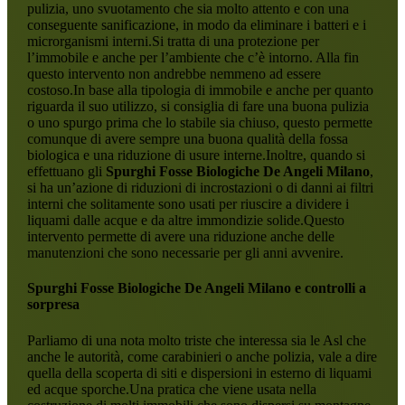
pulizia, uno svuotamento che sia molto attento e con una
conseguente sanificazione, in modo da eliminare i batteri e i
microrganismi interni.Si tratta di una protezione per
l’immobile e anche per l’ambiente che c’è intorno. Alla fin
questo intervento non andrebbe nemmeno ad essere
costoso.In base alla tipologia di immobile e anche per quanto
riguarda il suo utilizzo, si consiglia di fare una buona pulizia
o uno spurgo prima che lo stabile sia chiuso, questo permette
comunque di avere sempre una buona qualità della fossa
biologica e una riduzione di usure interne.Inoltre, quando si
effettuano gli
Spurghi Fosse Biologiche De Angeli Milano
,
si ha un’azione di riduzioni di incrostazioni o di danni ai filtri
interni che solitamente sono usati per riuscire a dividere i
liquami dalle acque e da altre immondizie solide.Questo
intervento permette di avere una riduzione anche delle
manutenzioni che sono necessarie per gli anni avvenire.
Spurghi Fosse Biologiche De Angeli Milano
e controlli a
sorpresa
Parliamo di una nota molto triste che interessa sia le Asl che
anche le autorità, come carabinieri o anche polizia, vale a dire
quella della scoperta di siti e dispersioni in esterno di liquami
ed acque sporche.Una pratica che viene usata nella