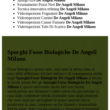
Spurgo h24
De Angeli Milano
Svuotamento Pozzi Neri
De Angeli Milano
Tecnica innovativa relining
De Angeli Milano
Videoispezione Fognature
De Angeli Milano
Videoispezioni Camini
De Angeli Milano
Videoispezioni Canne Fumarie
De Angeli Milano
Videoispezioni Tubi Di Scarico
De Angeli Milano
Spurghi Fosse Biologiche De Angeli
Milano
Fossa biologica e pozzo nero, non sono la stessa cosa, ci
sono delle differenze del loro utilizzo e di conseguenza anche
negli
Spurghi Fosse Biologiche De Angeli Milano
si lavora
in modo mirato.Per gli
Spurghi Fosse Biologiche De Angeli
Milano
è spesso necessario anche fare una buona
sanificazione per eliminare i cattivi odori che poi tornano in
casa dalle condutture idriche.Entrambi sono degli ambienti
che sono usati per raccogliere le acque sporche che si
producono in casa, compreso anche liquami e immondizie
idriche varie. Solo i tecnici esperti e i progettisti di immobili