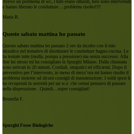
Avevo un problema di wc, i tubi erano otturati, loro sono intervenuti
e hanno liberato le condutture….problema risolto!!!!
Maria R.
Questo sabato mattina ho passato
Questo sabato mattina ho passato 2 ore da incubo con il mio
idraulico nel tentativo di disotturare le condutture bagno-cucina. Le
ha tentate tutte (molla, pompa a pressione) ma senza successo. Alla
fine lui stesso mi ha consigliato la Spurghi Milano. Dalla chiamata
sono arrivati in 20 minuti. Cordiali, simpatici ed efficienti. Dopo il
preventivo per l’intervento, in meno di mezz’ora mi hanno risolto il
problema insieme ad alcuni consigli di manutenzione. I soldi spesi li
ho recuperati in serenità per un w.e. che ormai pensavo di passare
nella disperazione . Quindi…super consigliati!
Brunella F.
Spurghi Fosse Biologiche