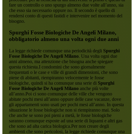
fare un controllo o uno spurgo almeno due volte all’anno, sia
che esso sia necessario oppure no. Il secondo è quello di
rendersi conto di questi fastidi e intervenire nel momento del
bisogno.
Spurghi Fosse Biologiche De Angeli Milano
,
obbligatorio almeno una volta ogni due anni
La legge richiede comunque una periodicità degli
Spurghi
Fosse Biologiche De Angeli Milano
. Una volta ogni due
anni almeno, ma attenzione che bisogna anche spiegare
questa richiesta.I condomini che sono giornalmente
frequentati o le case e ville di grandi dimensioni, che sono
piene di abitanti, riempiranno velocemente le fosse
biologiche, quindi si ha comunque una serie di
Spurghi
Fosse Biologiche De Angeli Milano
anche più volte
all’anno.Poi ci sono comunque delle ville che vengono
abitate pochi mesi all’anno oppure delle case vacanze, dove
gli appartamenti sono usati per pochi mesi all’anno. In questa
situazione le fosse biologiche non si riempiranno mai. Solo
che anche se sono poi pieni a metà, le fosse biologiche
saranno comunque esposte ad una serie di liquami e altri gas
che sono ad alta carica biologica.Per non creare degli
ambienti che sono pericolosi, la legge richiede comunque una