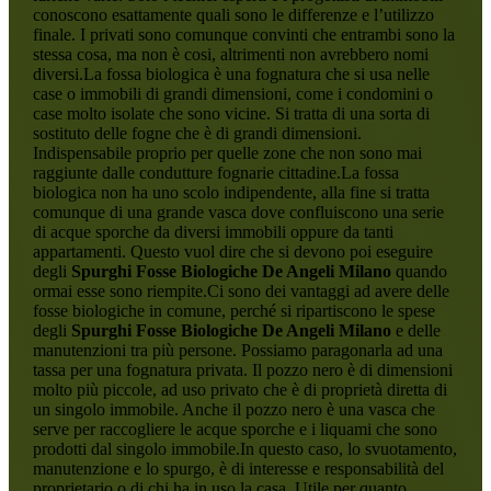
conoscono esattamente quali sono le differenze e l’utilizzo
finale. I privati sono comunque convinti che entrambi sono la
stessa cosa, ma non è cosi, altrimenti non avrebbero nomi
diversi.La fossa biologica è una fognatura che si usa nelle
case o immobili di grandi dimensioni, come i condomini o
case molto isolate che sono vicine. Si tratta di una sorta di
sostituto delle fogne che è di grandi dimensioni.
Indispensabile proprio per quelle zone che non sono mai
raggiunte dalle condutture fognarie cittadine.La fossa
biologica non ha uno scolo indipendente, alla fine si tratta
comunque di una grande vasca dove confluiscono una serie
di acque sporche da diversi immobili oppure da tanti
appartamenti. Questo vuol dire che si devono poi eseguire
degli
Spurghi Fosse Biologiche De Angeli Milano
quando
ormai esse sono riempite.Ci sono dei vantaggi ad avere delle
fosse biologiche in comune, perché si ripartiscono le spese
degli
Spurghi Fosse Biologiche De Angeli Milano
e delle
manutenzioni tra più persone. Possiamo paragonarla ad una
tassa per una fognatura privata. Il pozzo nero è di dimensioni
molto più piccole, ad uso privato che è di proprietà diretta di
un singolo immobile. Anche il pozzo nero è una vasca che
serve per raccogliere le acque sporche e i liquami che sono
prodotti dal singolo immobile.In questo caso, lo svuotamento,
manutenzione e lo spurgo, è di interesse e responsabilità del
proprietario o di chi ha in uso la casa. Utile per quanto