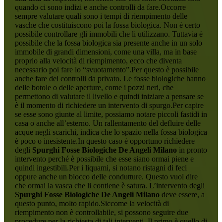
quando ci sono indizi e anche controlli da fare.Occorre
sempre valutare quali sono i tempi di riempimento delle
vasche che costituiscono poi la fossa biologica. Non è certo
possibile controllare gli immobili che li utilizzano. Tuttavia è
possibile che la fossa biologica sia presente anche in un solo
immobile di grandi dimensioni, come una villa, ma in base
proprio alla velocità di riempimento, ecco che diventa
necessario poi fare lo “svuotamento”.Per questo è possibile
anche fare dei controlli da privato. Le fosse biologiche hanno
delle botole o delle aperture, come i pozzi neri, che
permettono di valutare il livello e quindi iniziare a pensare se
è il momento di richiedere un intervento di spurgo.Per capire
se esse sono giunte al limite, possiamo notare piccoli fastidi in
casa o anche all’esterno. Un rallentamento del defluire delle
acque negli scarichi, indica che lo spazio nella fossa biologica
è poco o inesistente.In questo caso è opportuno richiedere
degli
Spurghi Fosse Biologiche De Angeli Milano
in pronto
intervento perché è possibile che esse siano ormai piene e
quindi ingestibili.Per i liquami, si notano ristagni di feci
oppure anche un blocco delle condutture. Questo vuol dire
che ormai la vasca che li contiene è satura. L’intervento degli
Spurghi Fosse Biologiche De Angeli Milano
deve essere, a
questo punto, molto rapido.Siccome la velocità di
riempimento non è controllabile, si possono seguire due
procedure per la richiesta di tali interventi. Il primo è quello di