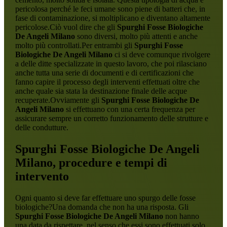
pericolosa perché le feci umane sono piene di batteri che, in
fase di contaminazione, si moltiplicano e diventano altamente
pericolose.Ciò vuol dire che gli
Spurghi Fosse Biologiche
De Angeli Milano
sono diversi, molto più attenti e anche
molto più controllati.Per entrambi gli
Spurghi Fosse
Biologiche De Angeli Milano
ci si deve comunque rivolgere
a delle ditte specializzate in questo lavoro, che poi rilasciano
anche tutta una serie di documenti e di certificazioni che
fanno capire il processo degli interventi effettuati oltre che
anche quale sia stata la destinazione finale delle acque
recuperate.Ovviamente gli
Spurghi Fosse Biologiche De
Angeli Milano
si effettuano con una certa frequenza per
assicurare sempre un corretto funzionamento delle strutture e
delle condutture.
Spurghi Fosse Biologiche De Angeli
Milano
, procedure e tempi di
intervento
Ogni quanto si deve far effettuare uno spurgo delle fosse
biologiche?Una domanda che non ha una risposta. Gli
Spurghi Fosse Biologiche De Angeli Milano
non hanno
una data da rispettare, nel senso che essi sono effettuati solo