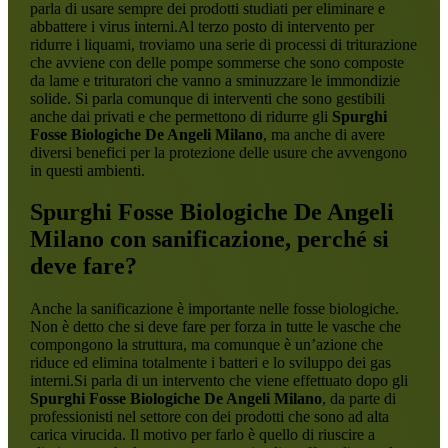
parla di usare sempre dei prodotti studiati per eliminare e
abbattere i virus interni.Al terzo posto di intervento per
ridurre i liquami, troviamo una serie di processi di triturazione
che avviene con delle pompe sommerse che sono composte
da lame e trituratori che vanno a sminuzzare le immondizie
solide. Si parla comunque di interventi che sono gestibili
anche dai privati e che permettono di ridurre gli
Spurghi
Fosse Biologiche De Angeli Milano
, ma anche di avere
diversi benefici per la protezione delle usure che avvengono
in questi ambienti.
Spurghi Fosse Biologiche De Angeli
Milano
con sanificazione, perché si
deve fare?
Anche la sanificazione è importante nelle fosse biologiche.
Non è detto che si deve fare per forza in tutte le vasche che
compongono la struttura, ma comunque è un’azione che
riduce ed elimina totalmente i batteri e lo sviluppo dei gas
interni.Si parla di un intervento che viene effettuato dopo gli
Spurghi Fosse Biologiche De Angeli Milano
, da parte di
professionisti nel settore con dei prodotti che sono ad alta
carica virucida. Il motivo per farlo è quello di riuscire a