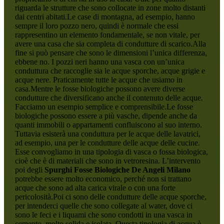
riguarda le strutture che sono collocate in zone molto distanti
dai centri abitati.Le case di montagna, ad esempio, hanno
sempre il loro pozzo nero, quindi è normale che essi
rappresentino un elemento fondamentale, se non vitale, per
avere una casa che sia completa di condutture di scarico.Alla
fine si può pensare che sono le dimensioni l’unica differenza,
ebbene no. I pozzi neri hanno una vasca con un’unica
conduttura che raccoglie sia le acque sporche, acque grigie e
acque nere. Praticamente tutte le acque che usiamo in
casa.Mentre le fosse biologiche possono avere diverse
condutture che diversificano anche il contenuto delle acque.
Facciamo un esempio semplice e comprensibile.Le fosse
biologiche possono essere a più vasche, dipende anche da
quanti immobili o appartamenti confluiscono al suo interno.
Tuttavia esisterà una conduttura per le acque delle lavatrici,
ad esempio, una per le condutture delle acque delle cucine.
Esse convogliamo in una tipologia di vasca o fossa biologica,
cioè che è di materiali che sono in vetroresina. L’intervento
poi degli
Spurghi Fosse Biologiche De Angeli Milano
potrebbe essere molto economico, perché non si trattano
acque che sono ad alta carica virale o con una forte
pericolosità.Poi ci sono delle condutture delle acque sporche,
per intenderci quelle che sono collegate al water, dove ci
sono le feci e i liquami che sono condotti in una vasca in
cemento, molto solida e isolata. Questa tipologia di acqua è