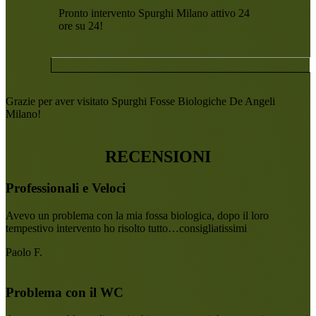
Pronto intervento Spurghi Milano attivo 24
ore su 24!
Grazie per aver visitato Spurghi Fosse Biologiche De Angeli
Milano!
RECENSIONI
Professionali e Veloci
Avevo un problema con la mia fossa biologica, dopo il loro
tempestivo intervento ho risolto tutto…consigliatissimi
Paolo F.
Problema con il WC