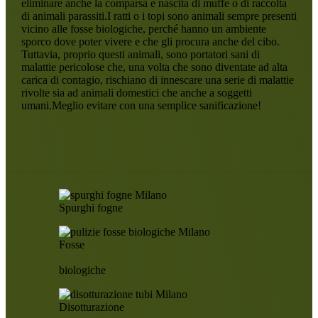
eliminare anche la comparsa e nascita di muffe o di raccolta
di animali parassiti.I ratti o i topi sono animali sempre presenti
vicino alle fosse biologiche, perché hanno un ambiente
sporco dove poter vivere e che gli procura anche del cibo.
Tuttavia, proprio questi animali, sono portatori sani di
malattie pericolose che, una volta che sono diventate ad alta
carica di contagio, rischiano di innescare una serie di malattie
rivolte sia ad animali domestici che anche a soggetti
umani.Meglio evitare con una semplice sanificazione!
Spurghi fogne
Fosse
biologiche
Disotturazione