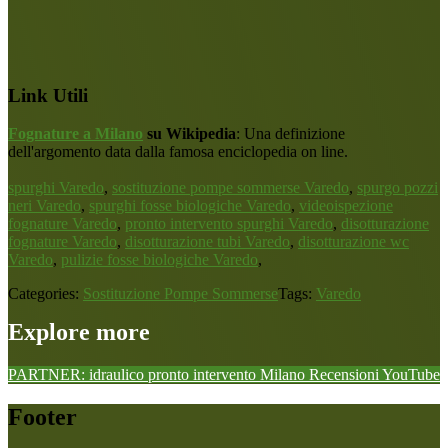
Link Utili
Fognature a Milano
su Wikipedia
: Una definizione
dell'argomento data dalla famosa enciclopedia on line.
spurghi Varedo
,
sostituzione pompe sommerse Varedo
,
spurgo pozzi
neri Varedo
,
spurghi fosse biologiche Varedo
,
videoispezione
fognature Varedo
,
pronto intervento spurghi Varedo
,
disotturazione
fognature Varedo
,
disotturazione tubi Varedo
,
disotturazione wc
Varedo
,
pulizie fosse biologiche Varedo
,
Categories:
Sostituzione Pompe Sommerse
Tags:
Varedo
Explore more
PARTNER: idraulico pronto intervento Milano
Recensioni
YouTube
Footer