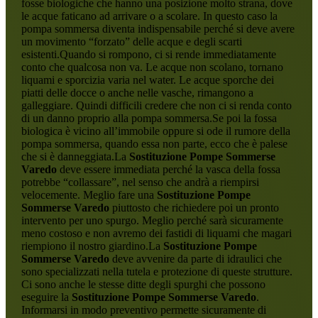
fosse biologiche che hanno una posizione molto strana, dove
le acque faticano ad arrivare o a scolare. In questo caso la
pompa sommersa diventa indispensabile perché si deve avere
un movimento “forzato” delle acque e degli scarti
esistenti.Quando si rompono, ci si rende immediatamente
conto che qualcosa non va. Le acque non scolano, tornano
liquami e sporcizia varia nel water. Le acque sporche dei
piatti delle docce o anche nelle vasche, rimangono a
galleggiare. Quindi difficili credere che non ci si renda conto
di un danno proprio alla pompa sommersa.Se poi la fossa
biologica è vicino all’immobile oppure si ode il rumore della
pompa sommersa, quando essa non parte, ecco che è palese
che si è danneggiata.La
Sostituzione Pompe Sommerse
Varedo
deve essere immediata perché la vasca della fossa
potrebbe “collassare”, nel senso che andrà a riempirsi
velocemente. Meglio fare una
Sostituzione Pompe
Sommerse Varedo
piuttosto che richiedere poi un pronto
intervento per uno spurgo. Meglio perché sarà sicuramente
meno costoso e non avremo dei fastidi di liquami che magari
riempiono il nostro giardino.La
Sostituzione Pompe
Sommerse Varedo
deve avvenire da parte di idraulici che
sono specializzati nella tutela e protezione di queste strutture.
Ci sono anche le stesse ditte degli spurghi che possono
eseguire la
Sostituzione Pompe Sommerse Varedo
.
Informarsi in modo preventivo permette sicuramente di