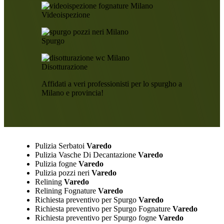
Videoispezione
Spurgo
Disotturazione
Affidati a veri professionisti per lo spurgho a
Milano e provincia!
Pulizia Serbatoi
Varedo
Pulizia Vasche Di Decantazione
Varedo
Pulizia fogne
Varedo
Pulizia pozzi neri
Varedo
Relining
Varedo
Relining Fognature
Varedo
Richiesta preventivo per Spurgo
Varedo
Richiesta preventivo per Spurgo Fognature
Varedo
Richiesta preventivo per Spurgo fogne
Varedo