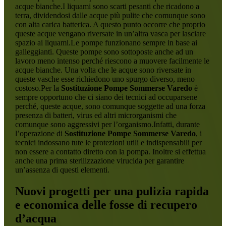
acque bianche.I liquami sono scarti pesanti che ricadono a
terra, dividendosi dalle acque più pulite che comunque sono
con alta carica batterica. A questo punto occorre che proprio
queste acque vengano riversate in un’altra vasca per lasciare
spazio ai liquami.Le pompe funzionano sempre in base ai
galleggianti. Queste pompe sono sottoposte anche ad un
lavoro meno intenso perché riescono a muovere facilmente le
acque bianche. Una volta che le acque sono riversate in
queste vasche esse richiedono uno spurgo diverso, meno
costoso.Per la
Sostituzione Pompe Sommerse Varedo
è
sempre opportuno che ci siano dei tecnici ad occuparsene
perché, queste acque, sono comunque soggette ad una forza
presenza di batteri, virus ed altri microrganismi che
comunque sono aggressivi per l’organismo.Infatti, durante
l’operazione di
Sostituzione Pompe Sommerse Varedo
, i
tecnici indossano tute le protezioni utili e indispensabili per
non essere a contatto diretto con la pompa. Inoltre si effettua
anche una prima sterilizzazione virucida per garantire
un’assenza di questi elementi.
Nuovi progetti per una pulizia rapida
e economica delle fosse di recupero
d’acqua