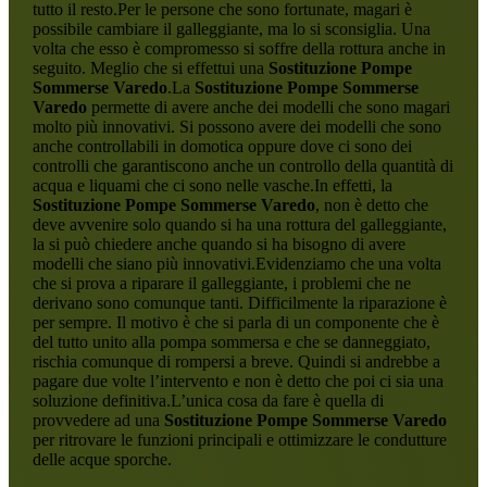
tutto il resto.Per le persone che sono fortunate, magari è
possibile cambiare il galleggiante, ma lo si sconsiglia. Una
volta che esso è compromesso si soffre della rottura anche in
seguito. Meglio che si effettui una
Sostituzione Pompe
Sommerse Varedo
.La
Sostituzione Pompe Sommerse
Varedo
permette di avere anche dei modelli che sono magari
molto più innovativi. Si possono avere dei modelli che sono
anche controllabili in domotica oppure dove ci sono dei
controlli che garantiscono anche un controllo della quantità di
acqua e liquami che ci sono nelle vasche.In effetti, la
Sostituzione Pompe Sommerse Varedo
, non è detto che
deve avvenire solo quando si ha una rottura del galleggiante,
la si può chiedere anche quando si ha bisogno di avere
modelli che siano più innovativi.Evidenziamo che una volta
che si prova a riparare il galleggiante, i problemi che ne
derivano sono comunque tanti. Difficilmente la riparazione è
per sempre. Il motivo è che si parla di un componente che è
del tutto unito alla pompa sommersa e che se danneggiato,
rischia comunque di rompersi a breve. Quindi si andrebbe a
pagare due volte l’intervento e non è detto che poi ci sia una
soluzione definitiva.L’unica cosa da fare è quella di
provvedere ad una
Sostituzione Pompe Sommerse Varedo
per ritrovare le funzioni principali e ottimizzare le condutture
delle acque sporche.