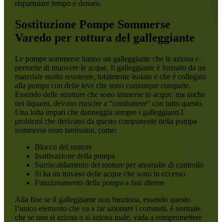
risparmiare tempo e denaro.
Sostituzione Pompe Sommerse
Varedo
per rottura del galleggiante
Le pompe sommerse hanno un galleggiante che le aziona e
permette di muovere le acque. Il galleggiante è formato da un
materiale molto resistente, totalmente isolato e che è collegato
alla pompa con delle leve che sono comunque compatte.
Essendo delle strutture che sono immerse in acque, ma anche
nei liquami, devono riuscire a “combattere” con tutto questo.
Una lotta impari che danneggia sempre i galleggianti.I
problemi che derivano da questo componente della pompa
sommersa sono tantissimi, come:
Blocco del motore
Inattivazione della pompa
Surriscaldamento del motore per anomalie di controllo
Si ha un travaso delle acque che sono in eccesso
Funzionamento della pompa a fasi alterne
Alla fine se il galleggiante non funziona, essendo questo
l’unico elemento che va a far azionare i comandi, è normale
che se non si aziona o si aziona male, vada a compromettere