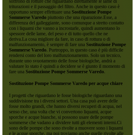
soffrono di rotture che riguardano direttamente le lame di
triturazioni e il passaggio del filtro. Anche in questo caso è
opportuno sempre effettuare una
Sostituzione Pompe
Sommerse Varedo
piuttosto che una riparazione.Esse, a
differenza del galleggiante, sono comunque a stretto contatto
con i liquami che vanno a incrostarle, quindi aumentano lo
spessore delle lame, del peso e di tutto quello che ne
deriva.La cosa migliore da fare, in caso di rottura o di
malfunzionamento, è sempre di fare una
Sostituzione Pompe
Sommerse Varedo
. Purtroppo, in questo caso è più difficile
rendersi conto del loro malfunzionamento. Solo un tecnico,
durante uno svuotamento delle fosse biologiche, andrà a
valutare lo stato è quindi a decidere se è giunto il momento di
fare una
Sostituzione Pompe Sommerse Varedo
.
Sostituzione Pompe Sommerse Varedo
per acque chiare
I progetti che riguardano le fosse biologiche riguardano una
suddivisione tra i diversi settori. Una casa può avere delle
fosse molto grandi, che hanno diversi recuperi di acqua, nel
senso che, una volta che vi convertono liquami, acque
sporche e acque bianche, si possono usare delle pompe
sommerse che vadano a dividere tutti gli elementi interni.Ci
sono delle pompe che sono rivolte a muovere sono i liquami
e le acque sporche, ma poi troviamo anche quelle rivolte alle