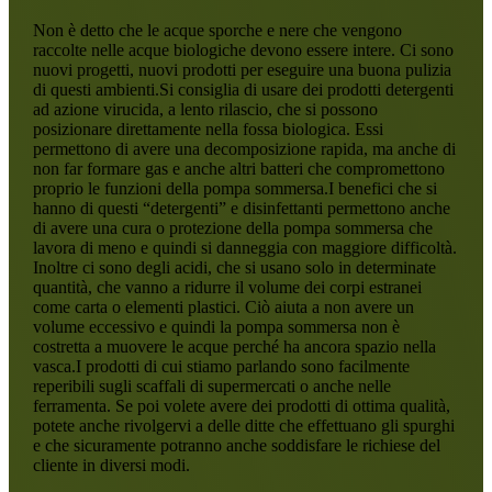
Non è detto che le acque sporche e nere che vengono
raccolte nelle acque biologiche devono essere intere. Ci sono
nuovi progetti, nuovi prodotti per eseguire una buona pulizia
di questi ambienti.Si consiglia di usare dei prodotti detergenti
ad azione virucida, a lento rilascio, che si possono
posizionare direttamente nella fossa biologica. Essi
permettono di avere una decomposizione rapida, ma anche di
non far formare gas e anche altri batteri che compromettono
proprio le funzioni della pompa sommersa.I benefici che si
hanno di questi “detergenti” e disinfettanti permettono anche
di avere una cura o protezione della pompa sommersa che
lavora di meno e quindi si danneggia con maggiore difficoltà.
Inoltre ci sono degli acidi, che si usano solo in determinate
quantità, che vanno a ridurre il volume dei corpi estranei
come carta o elementi plastici. Ciò aiuta a non avere un
volume eccessivo e quindi la pompa sommersa non è
costretta a muovere le acque perché ha ancora spazio nella
vasca.I prodotti di cui stiamo parlando sono facilmente
reperibili sugli scaffali di supermercati o anche nelle
ferramenta. Se poi volete avere dei prodotti di ottima qualità,
potete anche rivolgervi a delle ditte che effettuano gli spurghi
e che sicuramente potranno anche soddisfare le richiese del
cliente in diversi modi.