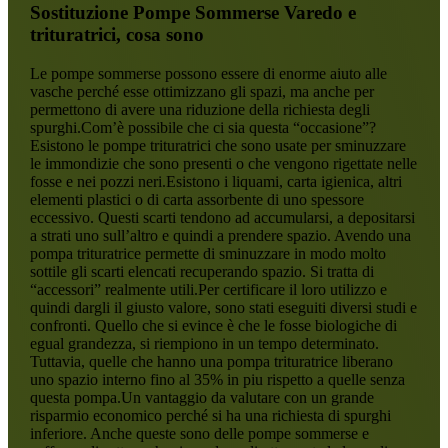
Sostituzione Pompe Sommerse Varedo
e
trituratrici, cosa sono
Le pompe sommerse possono essere di enorme aiuto alle
vasche perché esse ottimizzano gli spazi, ma anche per
permettono di avere una riduzione della richiesta degli
spurghi.Com’è possibile che ci sia questa “occasione”?
Esistono le pompe trituratrici che sono usate per sminuzzare
le immondizie che sono presenti o che vengono rigettate nelle
fosse e nei pozzi neri.Esistono i liquami, carta igienica, altri
elementi plastici o di carta assorbente di uno spessore
eccessivo. Questi scarti tendono ad accumularsi, a depositarsi
a strati uno sull’altro e quindi a prendere spazio. Avendo una
pompa trituratrice permette di sminuzzare in modo molto
sottile gli scarti elencati recuperando spazio. Si tratta di
“accessori” realmente utili.Per certificare il loro utilizzo e
quindi dargli il giusto valore, sono stati eseguiti diversi studi e
confronti. Quello che si evince è che le fosse biologiche di
egual grandezza, si riempiono in un tempo determinato.
Tuttavia, quelle che hanno una pompa trituratrice liberano
uno spazio interno fino al 35% in piu rispetto a quelle senza
questa pompa.Un vantaggio da valutare con un grande
risparmio economico perché si ha una richiesta di spurghi
inferiore. Anche queste sono delle pompe sommerse e