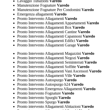
Lavaggio Tubazioni
Varedo
Manutenzione Fognature
Varedo
Manutenzione Fognature Per Condomini
Varedo
Emergenza allagamenti
Varedo
Pronto Intervento Allagamenti
Varedo
Pronto Intervento Allagamenti Appartamenti
Varedo
Pronto Intervento Allagamenti Box
Varedo
Pronto Intervento Allagamenti Cantine
Varedo
Pronto Intervento Allagamenti Capannoni
Varedo
Pronto Intervento Allagamenti Edifici
Varedo
Pronto Intervento Allagamenti Garage
Varedo
Pronto Intervento Allagamenti Magazzini
Varedo
Pronto Intervento Allagamenti Negozi
Varedo
Pronto Intervento Allagamenti Seminterrati
Varedo
Pronto Intervento Allagamenti Soffitte
Varedo
Pronto Intervento Allagamenti Vani Ascensori
Varedo
Pronto Intervento Allagamenti Ville
Varedo
Pronto Intervento Autospurgo
Varedo
Pronto Intervento Autospurgo h24
Varedo
Pronto Intervento Emergenza Allagamenti
Varedo
Pronto Intervento Fognature
Varedo
Pronto Intervento Spurghi
Varedo
Pronto Intervento Spurgo
Varedo
Pronto intervento Allagamenti Abitazioni
Varedo