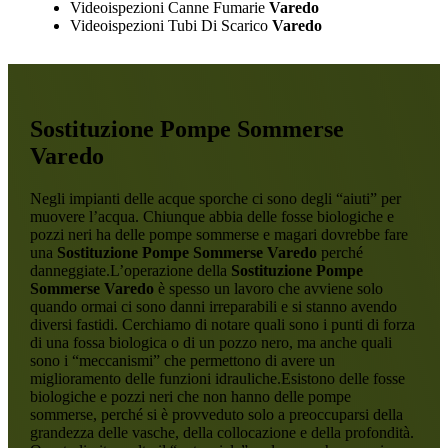
Videoispezioni Canne Fumarie
Varedo
Videoispezioni Tubi Di Scarico
Varedo
Sostituzione Pompe Sommerse
Varedo
Negli impianti delle acque sporche ci sono degli “aiuti” per
muovere l’acqua. Chiunque abbia delle fosse biologiche e
pozzi neri ha delle pompe sommerse e magari dovrebbe fare
una
Sostituzione Pompe Sommerse Varedo
perché
danneggiate.L’operazione della
Sostituzione Pompe
Sommerse Varedo
è spesso un lavoro che avviene solo
quando ormai ci sono danni irreparabili e si stanno avendo
diversi fastidi. Cerchiamo di notare quali sono i punti di forza
di una fossa biologica o di un pozzo nero, ma anche quali
sono i “meccanismi” che permettono di avere un
miglioramento delle funzioni idrauliche.Esistono delle fosse
biologiche e pozzi neri che non hanno delle pompe
sommerse, perché si è provveduto solo a preoccuparsi della
grandezza delle vasche, della collocazione e della profondità.