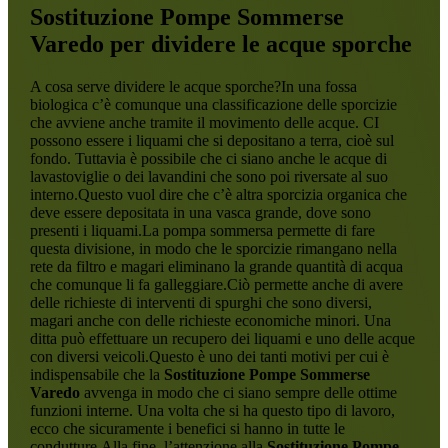
Sostituzione Pompe Sommerse
Varedo
per dividere le acque sporche
A cosa serve dividere le acque sporche?In una fossa
biologica c’è comunque una classificazione delle sporcizie
che avviene anche tramite il movimento delle acque. CI
possono essere i liquami che si depositano a terra, cioè sul
fondo. Tuttavia è possibile che ci siano anche le acque di
lavastoviglie o dei lavandini che sono poi riversate al suo
interno.Questo vuol dire che c’è altra sporcizia organica che
deve essere depositata in una vasca grande, dove sono
presenti i liquami.La pompa sommersa permette di fare
questa divisione, in modo che le sporcizie rimangano nella
rete da filtro e magari eliminano la grande quantità di acqua
che comunque li fa galleggiare.Ciò permette anche di avere
delle richieste di interventi di spurghi che sono diversi,
magari anche con delle richieste economiche minori. Una
ditta può effettuare un recupero dei liquami e uno delle acque
con diversi veicoli.Questo è uno dei tanti motivi per cui è
indispensabile che la
Sostituzione Pompe Sommerse
Varedo
avvenga in modo che ci siano sempre delle ottime
funzioni interne. Una volta che si ha questo tipo di lavoro,
ecco che sicuramente i benefici si hanno in tutte le
condutture.Alla fine, l’attenzione alla
Sostituzione Pompe