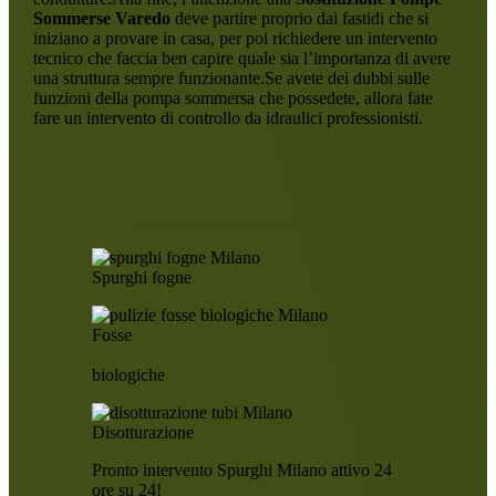
Sommerse Varedo
deve partire proprio dai fastidi che si
iniziano a provare in casa, per poi richiedere un intervento
tecnico che faccia ben capire quale sia l’importanza di avere
una struttura sempre funzionante.Se avete dei dubbi sulle
funzioni della pompa sommersa che possedete, allora fate
fare un intervento di controllo da idraulici professionisti.
Spurghi fogne
Fosse
biologiche
Disotturazione
Pronto intervento Spurghi Milano attivo 24
ore su 24!