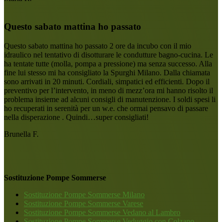
Questo sabato mattina ho passato
Questo sabato mattina ho passato 2 ore da incubo con il mio
idraulico nel tentativo di disotturare le condutture bagno-cucina. Le
ha tentate tutte (molla, pompa a pressione) ma senza successo. Alla
fine lui stesso mi ha consigliato la Spurghi Milano. Dalla chiamata
sono arrivati in 20 minuti. Cordiali, simpatici ed efficienti. Dopo il
preventivo per l’intervento, in meno di mezz’ora mi hanno risolto il
problema insieme ad alcuni consigli di manutenzione. I soldi spesi li
ho recuperati in serenità per un w.e. che ormai pensavo di passare
nella disperazione . Quindi…super consigliati!
Brunella F.
Sostituzione Pompe Sommerse
Sostituzione Pompe Sommerse Milano
Sostituzione Pompe Sommerse Varese
Sostituzione Pompe Sommerse Vedano al Lambro
Sostituzione Pompe Sommerse Veduggio con Colzano