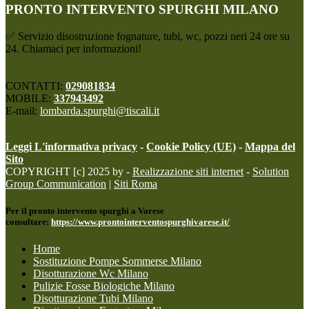
PRONTO INTERVENTO SPURGHI MILANO
✅ Servizio disostruzione fognature, tubi, wc, pozzi neri 24 ore su
24. Chiamaci per informazioni!
CONTATTI:
029081834
MOBILE:
337943492
E-mail:
lombarda.spurghi@tiscali.it
Leggi L'informativa privacy
-
Cookie Policy (UE)
-
Mappa del
Sito
COPYRIGHT [c] 2025 by -
Realizzazione siti internet
-
Solution
Group Communication
|
Siti Roma
Per il pronto intervento spurghi a Varese
consultare:
https://www.prontointerventospurghivarese.it/
Home
Sostituzione Pompe Sommerse Milano
Disotturazione Wc Milano
Pulizie Fosse Biologiche Milano
Disotturazione Tubi Milano