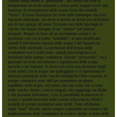
Questo limita molto il “potenziale”, nel senso che esse si
riempiranno in modo naturale e senza poter magari avere una
funzione di riversamento delle acque.Sono dei modelli
“basici” di fossa biologica che sono utili comunque alla loro
funzione principale, ma dove si rischia di dover poi richiedere
più di uno spurgo all’anno.Troviamo poi delle tipologie di
vasche che hanno bisogno di un “aiutino” per potersi
riempire. Magari in base ad un movimento sismico, la
posizione con cui si erano “installate”, si sarà modificata,
quindi il movimento interno delle acque e dei liquami ha
subito delle anomalie. La pressione dell’acqua nelle
condutture non è sufficiente, quindi intervengono o si
installano delle pompe sommerse. Questo “accessorio”, va a
garantire un forte movimento e aspirazione delle acque
sporche e dei liquami. Si riesce ad avere una divisione degli
scarti solidi con le acque che galleggiano e si ripristinano le
funzioni principale delle vasche biologiche.Oltre a questo, le
pompe sommerse sono utili per mantenere un giusto
equilibrio delle acque, nel senso che una volta che ci sono
delle vasche, divise a settori magari, che raggiungo un limite
e che possono debordare, si ha la possibilità di muovere le
acque e quindi riversarla nelle vasche adiacenti.In effetti i
modelli di pompe sommerse sono molti. Tutte effettuano
degli “aiuti” diversi, mirati sempre a garantire un’azione e un
miglioramento delle condutture di scarico. Infine ci sono delle