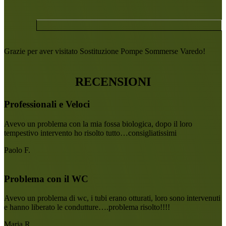
Grazie per aver visitato Sostituzione Pompe Sommerse Varedo!
RECENSIONI
Professionali e Veloci
Avevo un problema con la mia fossa biologica, dopo il loro
tempestivo intervento ho risolto tutto…consigliatissimi
Paolo F.
Problema con il WC
Avevo un problema di wc, i tubi erano otturati, loro sono intervenuti
e hanno liberato le condutture….problema risolto!!!!
Maria R.