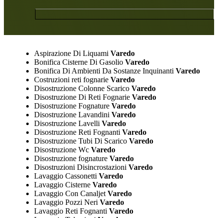
Aspirazione Di Liquami
Varedo
Bonifica Cisterne Di Gasolio
Varedo
Bonifica Di Ambienti Da Sostanze Inquinanti
Varedo
Costruzioni reti fognarie
Varedo
Disostruzione Colonne Scarico
Varedo
Disostruzione Di Reti Fognarie
Varedo
Disostruzione Fognature
Varedo
Disostruzione Lavandini
Varedo
Disostruzione Lavelli
Varedo
Disostruzione Reti Fognanti
Varedo
Disostruzione Tubi Di Scarico
Varedo
Disostruzione Wc
Varedo
Disostruzione fognature
Varedo
Disostruzioni Disincrostazioni
Varedo
Lavaggio Cassonetti
Varedo
Lavaggio Cisterne
Varedo
Lavaggio Con Canaljet
Varedo
Lavaggio Pozzi Neri
Varedo
Lavaggio Reti Fognanti
Varedo