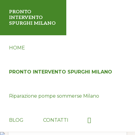
Passa
Passa
PRONTO
alla
al
INTERVENTO
SPURGHI MILANO
navigazione
contenuto
primaria
principale
✅
HOME
Servizio
disostruzione
fognature,
PRONTO INTERVENTO SPURGHI MILANO
tubi,
wc,
Riparazione pompe sommerse Milano
pozzi
neri
24
Show
BLOG
CONTATTI
Search
ore