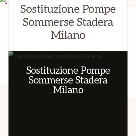
su
Sostituzione Pompe
24.
Sommerse Stadera
Chiamaci
Milano
per
informazioni!
Sostituzione Pompe
Sommerse Stadera
Milano