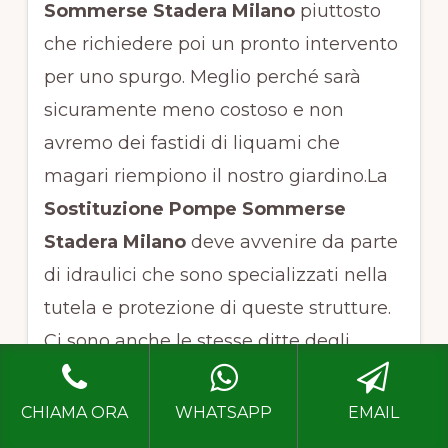
Sommerse Stadera Milano
piuttosto
che richiedere poi un pronto intervento
per uno spurgo. Meglio perché sarà
sicuramente meno costoso e non
avremo dei fastidi di liquami che
magari riempiono il nostro giardino.La
Sostituzione Pompe Sommerse
Stadera Milano
deve avvenire da parte
di idraulici che sono specializzati nella
tutela e protezione di queste strutture.
Ci sono anche le stesse ditte degli
spurghi che possono eseguire la
Sostituzione Pompe Sommerse
CHIAMA ORA
WHATSAPP
EMAIL
Stadera Milano
. Informarsi in modo