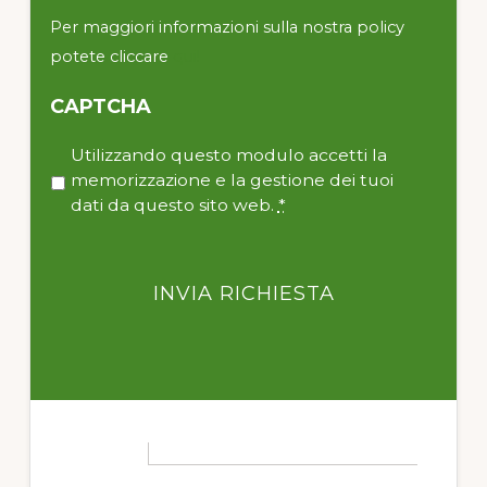
Per maggiori informazioni sulla nostra policy
potete cliccare
qui!
CAPTCHA
P
Utilizzando questo modulo accetti la
r
memorizzazione e la gestione dei tuoi
i
dati da questo sito web.
*
v
a
c
y
*