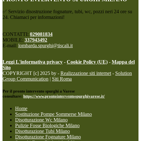
✅ Servizio disostruzione fognature, tubi, wc, pozzi neri 24 ore su
24. Chiamaci per informazioni!
CONTATTI:
029081834
MOBILE:
337943492
E-mail:
lombarda.spurghi@tiscali.it
Leggi L'informativa privacy
-
Cookie Policy (UE)
-
Mappa del
Sito
COPYRIGHT [c] 2025 by -
Realizzazione siti internet
-
Solution
Group Communication
|
Siti Roma
Per il pronto intervento spurghi a Varese
consultare:
https://www.prontointerventospurghivarese.it/
Home
Sostituzione Pompe Sommerse Milano
Disotturazione Wc Milano
Pulizie Fosse Biologiche Milano
Disotturazione Tubi Milano
Disotturazione Fognature Milano