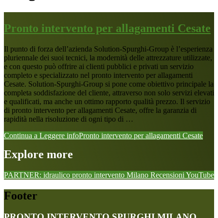
Pronto intervento per allagamenti Cesate
Il punto di forza dell’azienda Solution-Spurghi-Group è l’esperienza
pluriennale dei suoi tecnici, la modernità delle attrezzature utilizzate,
e con questo può offrire ai clienti pubblici e privati un servizio
completo e specializzato nel pronto intervento per allagamenti
Cesate. Solution-Spurghi-Group si pone come obiettivo principale la
completa soddisfazione del cliente, attraverso non solo servizi elevati
e qualificati, ma anche un ottimo rapporto qualità prezzo. Il servizio
di pronto intervento per allagamenti Cesate, offre la garanzia di
rapidità nella risoluzione di ogni tipo di …
Continua a Leggere
infoPronto intervento per allagamenti Cesate
Explore more
PARTNER: idraulico pronto intervento Milano
Recensioni
YouTube
Footer
PRONTO INTERVENTO SPURGHI MILANO