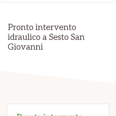
su
24.
Chiamaci
Pronto intervento
per
idraulico a Sesto San
informazioni!
Giovanni