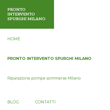
Passa
Passa
PRONTO
alla
al
INTERVENTO
SPURGHI MILANO
navigazione
contenuto
primaria
principale
✅
HOME
Servizio
disostruzione
fognature,
PRONTO INTERVENTO SPURGHI MILANO
tubi,
wc,
Riparazione pompe sommerse Milano
pozzi
neri
24
Show
Search
BLOG
CONTATTI
ore