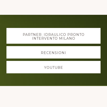
Explore
more
PARTNER: IDRAULICO PRONTO
INTERVENTO MILANO
RECENSIONI
YOUTUBE
Footer
PRONTO INTERVENTO SPURGHI