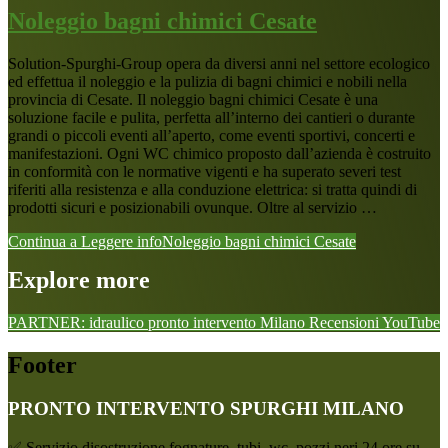
Noleggio bagni chimici Cesate
Solution-Spurghi-Group opera da diversi anni nel settore ecologico
ed effettua il noleggio e la pulizia di bagni chimici e nobili nella
provincia di Cesate. Il noleggio bagni chimici Cesate è una
soluzione facile e pulita, perfetta all’interno dei cantieri o durante
grandi o piccoli eventi all’aperto, come eventi sportivi, concerti e
manifestazioni. Ogni WC chimico proposto dall’azienda è costruito
in conformità con le normative vigenti e ha superato severi test
riferiti alla resistenza e alla conduzione elettrica: si tratta quindi di
prodotti sicuri e posizionabili ovunque. Oltre al servizio …
Continua a Leggere
infoNoleggio bagni chimici Cesate
Explore more
PARTNER: idraulico pronto intervento Milano
Recensioni
YouTube
Footer
PRONTO INTERVENTO SPURGHI MILANO
✅ Servizio disostruzione fognature, tubi, wc, pozzi neri 24 ore su