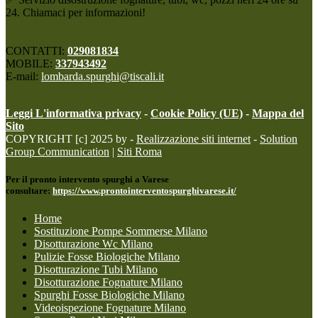
24. Chiamaci per informazioni!
CONTATTI:
029081834
MOBILE:
337943492
E-mail:
lombarda.spurghi@tiscali.it
Leggi L'informativa privacy
-
Cookie Policy (UE)
-
Mappa del
Sito
COPYRIGHT [c] 2025 by -
Realizzazione siti internet
-
Solution
Group Communication
|
Siti Roma
Per il pronto intervento spurghi a Varese
consultare:
https://www.prontointerventospurghivarese.it/
Home
Sostituzione Pompe Sommerse Milano
Disotturazione Wc Milano
Pulizie Fosse Biologiche Milano
Disotturazione Tubi Milano
Disotturazione Fognature Milano
Spurghi Fosse Biologiche Milano
Videoispezione Fognature Milano