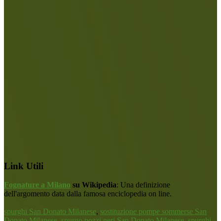
Link Utili
Fognature a Milano
su Wikipedia
: Una definizione
dell'argomento data dalla famosa enciclopedia on line.
spurghi San Donato Milanese
,
sostituzione pompe sommerse San
Donato Milanese
,
spurgo pozzi neri San Donato Milanese
,
spurghi