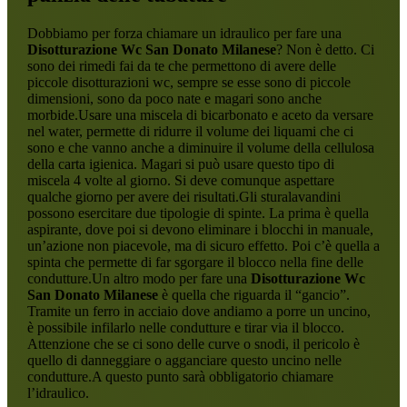
Dobbiamo per forza chiamare un idraulico per fare una
Disotturazione Wc San Donato Milanese
? Non è detto. Ci
sono dei rimedi fai da te che permettono di avere delle
piccole disotturazioni wc, sempre se esse sono di piccole
dimensioni, sono da poco nate e magari sono anche
morbide.Usare una miscela di bicarbonato e aceto da versare
nel water, permette di ridurre il volume dei liquami che ci
sono e che vanno anche a diminuire il volume della cellulosa
della carta igienica. Magari si può usare questo tipo di
miscela 4 volte al giorno. Si deve comunque aspettare
qualche giorno per avere dei risultati.Gli sturalavandini
possono esercitare due tipologie di spinte. La prima è quella
aspirante, dove poi si devono eliminare i blocchi in manuale,
un’azione non piacevole, ma di sicuro effetto. Poi c’è quella a
spinta che permette di far sgorgare il blocco nella fine delle
condutture.Un altro modo per fare una
Disotturazione Wc
San Donato Milanese
è quella che riguarda il “gancio”.
Tramite un ferro in acciaio dove andiamo a porre un uncino,
è possibile infilarlo nelle condutture e tirar via il blocco.
Attenzione che se ci sono delle curve o snodi, il pericolo è
quello di danneggiare o agganciare questo uncino nelle
condutture.A questo punto sarà obbligatorio chiamare
l’idraulico.