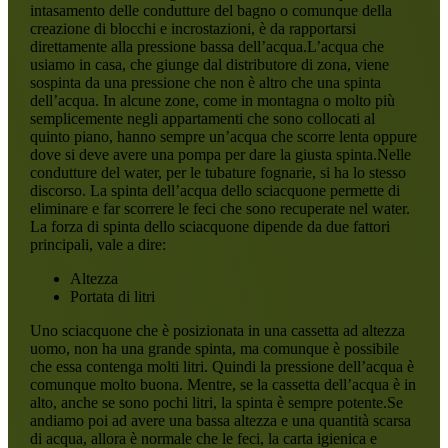
intasamento delle condutture del bagno o comunque della
creazione di blocchi e incrostazioni, è da rapportarsi
direttamente alla pressione bassa dell’acqua.L’acqua che
usiamo in casa, che giunge dal distributore di zona, viene
sospinta da una pressione che non è altro che una spinta
dell’acqua. In alcune zone, come in montagna o molto più
semplicemente negli appartamenti che sono collocati al
quinto piano, hanno sempre un’acqua che scorre lenta oppure
dove si deve avere una pompa per dare la giusta spinta.Nelle
condutture del water, per le tubature fognarie, si ha lo stesso
discorso. La spinta dell’acqua dello sciacquone permette di
eliminare e far scorrere le feci che sono recuperate nel water.
La forza di spinta dello sciacquone dipende da due fattori
principali, vale a dire:
Altezza
Portata di litri
Uno sciacquone che è posizionata in una cassetta ad altezza
uomo, non ha una grande spinta, ma comunque è possibile
che essa contenga molti litri. Quindi la pressione dell’acqua è
comunque molto buona. Mentre, se la cassetta dell’acqua è in
alto, anche se sono pochi litri, la spinta è sempre potente.Se
andiamo poi ad avere una bassa altezza e una quantità scarsa
di acqua, allora è normale che le feci, la carta igienica e