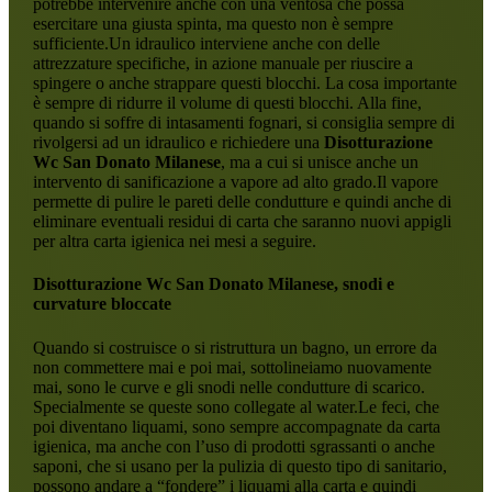
potrebbe intervenire anche con una ventosa che possa
esercitare una giusta spinta, ma questo non è sempre
sufficiente.Un idraulico interviene anche con delle
attrezzature specifiche, in azione manuale per riuscire a
spingere o anche strappare questi blocchi. La cosa importante
è sempre di ridurre il volume di questi blocchi. Alla fine,
quando si soffre di intasamenti fognari, si consiglia sempre di
rivolgersi ad un idraulico e richiedere una
Disotturazione
Wc San Donato Milanese
, ma a cui si unisce anche un
intervento di sanificazione a vapore ad alto grado.Il vapore
permette di pulire le pareti delle condutture e quindi anche di
eliminare eventuali residui di carta che saranno nuovi appigli
per altra carta igienica nei mesi a seguire.
Disotturazione Wc San Donato Milanese
, snodi e
curvature bloccate
Quando si costruisce o si ristruttura un bagno, un errore da
non commettere mai e poi mai, sottolineiamo nuovamente
mai, sono le curve e gli snodi nelle condutture di scarico.
Specialmente se queste sono collegate al water.Le feci, che
poi diventano liquami, sono sempre accompagnate da carta
igienica, ma anche con l’uso di prodotti sgrassanti o anche
saponi, che si usano per la pulizia di questo tipo di sanitario,
possono andare a “fondere” i liquami alla carta e quindi