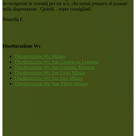
ho recuperati in serenità per un w.e. che ormai pensavo di passare
nella disperazione . Quindi…super consigliati!
Brunella F.
Disotturazione Wc
Disotturazione Wc Milano
Disotturazione Wc San Giorgio su Legnano
Disotturazione Wc San Giuliano Milanese
Disotturazione Wc San Luigi Milano
Disotturazione Wc San Siro Milano
Disotturazione Wc San Vittore Milano