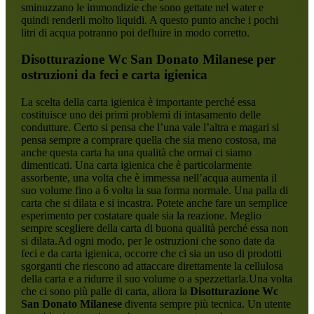
sminuzzano le immondizie che sono gettate nel water e
quindi renderli molto liquidi. A questo punto anche i pochi
litri di acqua potranno poi defluire in modo corretto.
Disotturazione Wc San Donato Milanese
per
ostruzioni da feci e carta igienica
La scelta della carta igienica è importante perché essa
costituisce uno dei primi problemi di intasamento delle
condutture. Certo si pensa che l’una vale l’altra e magari si
pensa sempre a comprare quella che sia meno costosa, ma
anche questa carta ha una qualità che ormai ci siamo
dimenticati. Una carta igienica che è particolarmente
assorbente, una volta che è immessa nell’acqua aumenta il
suo volume fino a 6 volta la sua forma normale. Una palla di
carta che si dilata e si incastra. Potete anche fare un semplice
esperimento per costatare quale sia la reazione. Meglio
sempre scegliere della carta di buona qualità perché essa non
si dilata.Ad ogni modo, per le ostruzioni che sono date da
feci e da carta igienica, occorre che ci sia un uso di prodotti
sgorganti che riescono ad attaccare direttamente la cellulosa
della carta e a ridurre il suo volume o a spezzettarla.Una volta
che ci sono più palle di carta, allora la
Disotturazione Wc
San Donato Milanese
diventa sempre più tecnica. Un utente