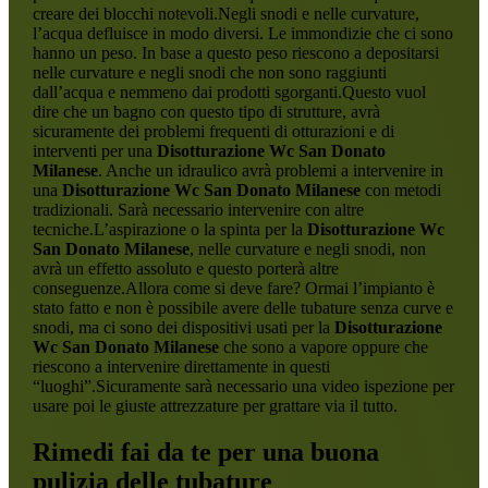
creare dei blocchi notevoli.Negli snodi e nelle curvature,
l’acqua defluisce in modo diversi. Le immondizie che ci sono
hanno un peso. In base a questo peso riescono a depositarsi
nelle curvature e negli snodi che non sono raggiunti
dall’acqua e nemmeno dai prodotti sgorganti.Questo vuol
dire che un bagno con questo tipo di strutture, avrà
sicuramente dei problemi frequenti di otturazioni e di
interventi per una
Disotturazione Wc San Donato
Milanese
. Anche un idraulico avrà problemi a intervenire in
una
Disotturazione Wc San Donato Milanese
con metodi
tradizionali. Sarà necessario intervenire con altre
tecniche.L’aspirazione o la spinta per la
Disotturazione Wc
San Donato Milanese
, nelle curvature e negli snodi, non
avrà un effetto assoluto e questo porterà altre
conseguenze.Allora come si deve fare? Ormai l’impianto è
stato fatto e non è possibile avere delle tubature senza curve e
snodi, ma ci sono dei dispositivi usati per la
Disotturazione
Wc San Donato Milanese
che sono a vapore oppure che
riescono a intervenire direttamente in questi
“luoghi”.Sicuramente sarà necessario una video ispezione per
usare poi le giuste attrezzature per grattare via il tutto.
Rimedi fai da te per una buona
pulizia delle tubature