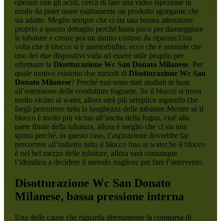
operare con gli acidi, cerca di fare una video ispezione in
modo da poter usare esattamente un prodotto sgorgante che
sia adatto. Meglio sempre che ci sia una buona attenzione
proprio a questo dettaglio perché basta poco per danneggiare
le tubature e creare poi un danno costoso da riparare.Una
volta che il blocco si è ammorbidito, ecco che è normale che
uno dei due dispositivi vada ad essere utile proprio per
effettuare la
Disotturazione Wc San Donato Milanese
. Per
quale motivo esistono due metodi di
Disotturazione Wc San
Donato Milanese
? Perché essi sono stati studiati in base
all’estensione delle condutture fognarie. Se il blocco si trova
molto vicino al water, allora sarà più semplice aspirarlo che
fargli percorrere tutta la lunghezza delle tubature.Mentre se il
blocco è molto più vicino all’uscita della fogna, cioè alla
parte finale della tubatura, allora è meglio che ci sia una
spinta perché, in questo caso, l’aspirazione dovrebbe far
percorrere all’indietro tutto il blocco fino al water.Se il blocco
è nel bel mezzo delle tubature, allora sarà comunque
l’idraulico a decidere il metodo migliore per fare l’intervento.
Disotturazione Wc San Donato
Milanese
, bassa pressione interna
Una delle cause che riguarda direttamente la comparsa di