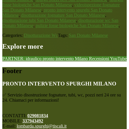
fosse biologiche San Donato Milanese
,
videoispezione fognature
San Donato Milanese
,
pronto intervento spurghi San Donato
Milanese
,
disotturazione fognature San Donato Milanese
,
disotturazione tubi San Donato Milanese
,
disotturazione wc San
Donato Milanese
,
pulizie fosse biologiche San Donato Milanese
,
Categories:
Disotturazione Wc
Tags:
San Donato Milanese
Explore more
PARTNER: idraulico pronto intervento Milano
Recensioni
YouTube
Footer
PRONTO INTERVENTO SPURGHI MILANO
✅ Servizio disostruzione fognature, tubi, wc, pozzi neri 24 ore su
24. Chiamaci per informazioni!
CONTATTI:
029081834
MOBILE:
337943492
E-mail:
lombarda.spurghi@tiscali.it