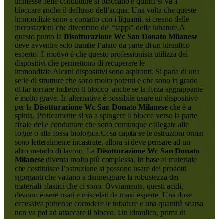
immesse nelle condutture si bloccano e quindi si va a
bloccare anche il deflusso dell’acqua. Una volta che queste
immondizie sono a contatto con i liquami, si creano delle
incrostazioni che diventano dei “tappi” delle tubature.A
questo punto la
Disotturazione Wc San Donato Milanese
deve avvenire solo tramite l’aiuto da parte di un idraulico
esperto. Il motivo è che questo professionista utilizza dei
dispositivi che permettono di recuperare le
immondizie.Alcuni dispositivi sono aspiranti. Si parla di una
serie di strutture che sono molto potenti e che sono in grado
di far tornare indietro il blocco, anche se la forza aggrappante
è molto grave. In alternativa è possibile usare un dispositivo
per la
Disotturazione Wc San Donato Milanese
che è a
spinta. Praticamente si va a spingere il blocco verso la parte
finale delle condutture che sono comunque collegate alle
fogne o alla fossa biologica.Cosa capita se le ostruzioni ormai
sono letteralmente incastrate, allora si deve pensare ad un
altro metodo di lavoro. La
Disotturazione Wc San Donato
Milanese
diventa molto più complessa. In base al materiale
che costituisce l’ostruzione si possono usare dei prodotti
sgorganti che vadano a danneggiare la robustezza dei
materiali plastici che ci sono. Ovviamente, questi acidi,
devono essere usati e miscelati da mani esperte. Una dose
eccessiva potrebbe corrodere le tubature e una quantità scarsa
non va poi ad attaccare il blocco. Un idraulico, prima di