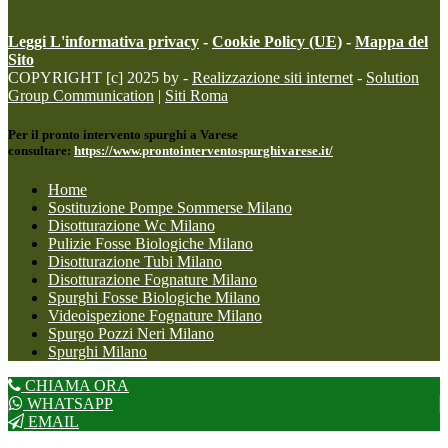
Leggi L'informativa privacy
-
Cookie Policy (UE)
-
Mappa del
Sito
COPYRIGHT [c] 2025 by -
Realizzazione siti internet
-
Solution
Group Communication
|
Siti Roma
Per il pronto intervento spurghi a Varese
consultare:
https://www.prontointerventospurghivarese.it/
Home
Sostituzione Pompe Sommerse Milano
Disotturazione Wc Milano
Pulizie Fosse Biologiche Milano
Disotturazione Tubi Milano
Disotturazione Fognature Milano
Spurghi Fosse Biologiche Milano
Videoispezione Fognature Milano
Spurgo Pozzi Neri Milano
Spurghi Milano
CHIAMA ORA
WHATSAPP
EMAIL