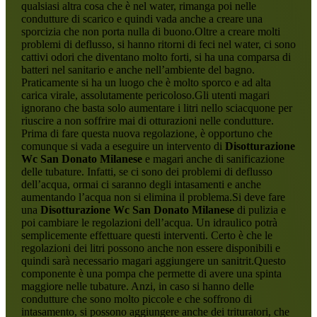
qualsiasi altra cosa che è nel water, rimanga poi nelle
condutture di scarico e quindi vada anche a creare una
sporcizia che non porta nulla di buono.Oltre a creare molti
problemi di deflusso, si hanno ritorni di feci nel water, ci sono
cattivi odori che diventano molto forti, si ha una comparsa di
batteri nel sanitario e anche nell’ambiente del bagno.
Praticamente si ha un luogo che è molto sporco e ad alta
carica virale, assolutamente pericoloso.Gli utenti magari
ignorano che basta solo aumentare i litri nello sciacquone per
riuscire a non soffrire mai di otturazioni nelle condutture.
Prima di fare questa nuova regolazione, è opportuno che
comunque si vada a eseguire un intervento di
Disotturazione
Wc San Donato Milanese
e magari anche di sanificazione
delle tubature. Infatti, se ci sono dei problemi di deflusso
dell’acqua, ormai ci saranno degli intasamenti e anche
aumentando l’acqua non si elimina il problema.Si deve fare
una
Disotturazione Wc San Donato Milanese
di pulizia e
poi cambiare le regolazioni dell’acqua. Un idraulico potrà
semplicemente effettuare questi interventi. Certo è che le
regolazioni dei litri possono anche non essere disponibili e
quindi sarà necessario magari aggiungere un sanitrit.Questo
componente è una pompa che permette di avere una spinta
maggiore nelle tubature. Anzi, in caso si hanno delle
condutture che sono molto piccole e che soffrono di
intasamento, si possono aggiungere anche dei trituratori, che