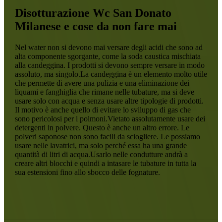
Disotturazione Wc San Donato
Milanese
e cose da non fare mai
Nel water non si devono mai versare degli acidi che sono ad
alta componente sgorgante, come la soda caustica mischiata
alla candeggina. I prodotti si devono sempre versare in modo
assoluto, ma singolo.La candeggina è un elemento molto utile
che permette di avere una pulizia e una eliminazione dei
liquami e fanghiglia che rimane nelle tubature, ma si deve
usare solo con acqua e senza usare altre tipologie di prodotti.
Il motivo è anche quello di evitare lo sviluppo di gas che
sono pericolosi per i polmoni.Vietato assolutamente usare dei
detergenti in polvere. Questo è anche un altro errore. Le
polveri saponose non sono facili da sciogliere. Le possiamo
usare nelle lavatrici, ma solo perché essa ha una grande
quantità di litri di acqua.Usarlo nelle condutture andrà a
creare altri blocchi e quindi a intasare le tubature in tutta la
sua estensioni fino allo sbocco delle fognature.