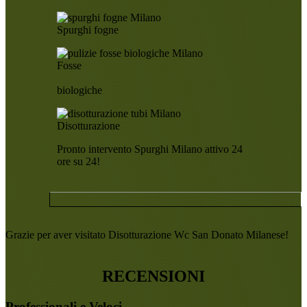
Spurghi fogne
Fosse
biologiche
Disotturazione
Pronto intervento Spurghi Milano attivo 24
ore su 24!
Grazie per aver visitato Disotturazione Wc San Donato Milanese!
RECENSIONI
Professionali e Veloci