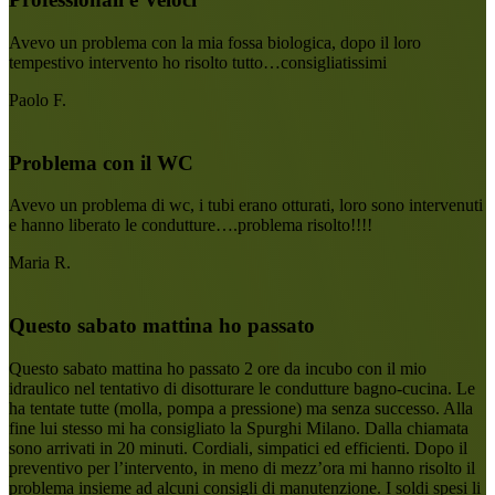
Avevo un problema con la mia fossa biologica, dopo il loro
tempestivo intervento ho risolto tutto…consigliatissimi
Paolo F.
Problema con il WC
Avevo un problema di wc, i tubi erano otturati, loro sono intervenuti
e hanno liberato le condutture….problema risolto!!!!
Maria R.
Questo sabato mattina ho passato
Questo sabato mattina ho passato 2 ore da incubo con il mio
idraulico nel tentativo di disotturare le condutture bagno-cucina. Le
ha tentate tutte (molla, pompa a pressione) ma senza successo. Alla
fine lui stesso mi ha consigliato la Spurghi Milano. Dalla chiamata
sono arrivati in 20 minuti. Cordiali, simpatici ed efficienti. Dopo il
preventivo per l’intervento, in meno di mezz’ora mi hanno risolto il
problema insieme ad alcuni consigli di manutenzione. I soldi spesi li