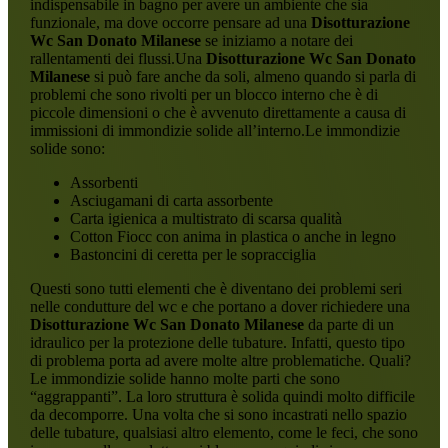
indispensabile in bagno per avere un ambiente che sia
funzionale, ma dove occorre pensare ad una
Disotturazione
Wc San Donato Milanese
se iniziamo a notare dei
rallentamenti dei flussi.Una
Disotturazione Wc San Donato
Milanese
si può fare anche da soli, almeno quando si parla di
problemi che sono rivolti per un blocco interno che è di
piccole dimensioni o che è avvenuto direttamente a causa di
immissioni di immondizie solide all’interno.Le immondizie
solide sono:
Assorbenti
Asciugamani di carta assorbente
Carta igienica a multistrato di scarsa qualità
Cotton Fiocc con anima in plastica o anche in legno
Bastoncini di ceretta per le sopracciglia
Questi sono tutti elementi che è diventano dei problemi seri
nelle condutture del wc e che portano a dover richiedere una
Disotturazione Wc San Donato Milanese
da parte di un
idraulico per la protezione delle tubature. Infatti, questo tipo
di problema porta ad avere molte altre problematiche. Quali?
Le immondizie solide hanno molte parti che sono
“aggrappanti”. La loro struttura è solida quindi molto difficile
da decomporre. Una volta che si sono incastrati nello spazio
delle tubature, qualsiasi altro elemento, come le feci, che sono