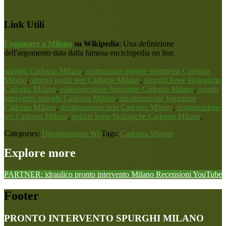
Link Utili
Fognature a Milano
su Wikipedia
: Una definizione
dell'argomento data dalla famosa enciclopedia on line.
spurghi Cadorna Milano
,
sostituzione pompe sommerse Cadorna
Milano
,
spurgo pozzi neri Cadorna Milano
,
spurghi fosse biologiche
Cadorna Milano
,
videoispezione fognature Cadorna Milano
,
pronto
intervento spurghi Cadorna Milano
,
disotturazione fognature
Cadorna Milano
,
disotturazione tubi Cadorna Milano
,
disotturazione
wc Cadorna Milano
,
pulizie fosse biologiche Cadorna Milano
,
Categories:
Disotturazione Wc
Tags:
Cadorna Milano
Explore more
PARTNER: idraulico pronto intervento Milano
Recensioni
YouTube
Footer
PRONTO INTERVENTO SPURGHI MILANO