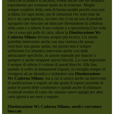
carta che si dilata e si incastra. Potete anche fare un semplice
esperimento per costatare quale sia la reazione. Meglio
sempre scegliere della carta di buona qualità perché essa non
si dilata.Ad ogni modo, per le ostruzioni che sono date da
feci e da carta igienica, occorre che ci sia un uso di prodotti
sgorganti che riescono ad attaccare direttamente la cellulosa
della carta e a ridurre il suo volume o a spezzettarla.Una volta
che ci sono più palle di carta, allora la
Disotturazione Wc
Cadorna Milano
diventa sempre più tecnica. Un utente
potrebbe intervenire anche con una ventosa che possa
esercitare una giusta spinta, ma questo non è sempre
sufficiente.Un idraulico interviene anche con delle
attrezzature specifiche, in azione manuale per riuscire a
spingere o anche strappare questi blocchi. La cosa importante
è sempre di ridurre il volume di questi blocchi. Alla fine,
quando si soffre di intasamenti fognari, si consiglia sempre di
rivolgersi ad un idraulico e richiedere una
Disotturazione
Wc Cadorna Milano
, ma a cui si unisce anche un intervento
di sanificazione a vapore ad alto grado.Il vapore permette di
pulire le pareti delle condutture e quindi anche di eliminare
eventuali residui di carta che saranno nuovi appigli per altra
carta igienica nei mesi a seguire.
Disotturazione Wc Cadorna Milano
, snodi e curvature
bloccate