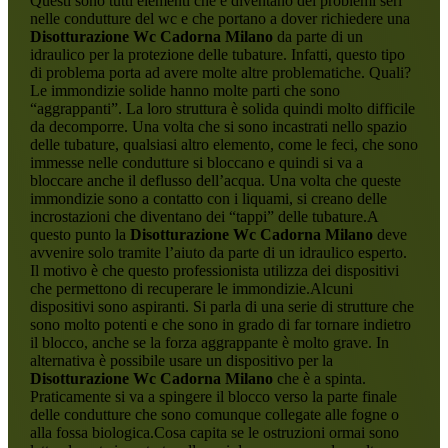
Questi sono tutti elementi che è diventano dei problemi seri
nelle condutture del wc e che portano a dover richiedere una
Disotturazione Wc Cadorna Milano
da parte di un
idraulico per la protezione delle tubature. Infatti, questo tipo
di problema porta ad avere molte altre problematiche. Quali?
Le immondizie solide hanno molte parti che sono
“aggrappanti”. La loro struttura è solida quindi molto difficile
da decomporre. Una volta che si sono incastrati nello spazio
delle tubature, qualsiasi altro elemento, come le feci, che sono
immesse nelle condutture si bloccano e quindi si va a
bloccare anche il deflusso dell’acqua. Una volta che queste
immondizie sono a contatto con i liquami, si creano delle
incrostazioni che diventano dei “tappi” delle tubature.A
questo punto la
Disotturazione Wc Cadorna Milano
deve
avvenire solo tramite l’aiuto da parte di un idraulico esperto.
Il motivo è che questo professionista utilizza dei dispositivi
che permettono di recuperare le immondizie.Alcuni
dispositivi sono aspiranti. Si parla di una serie di strutture che
sono molto potenti e che sono in grado di far tornare indietro
il blocco, anche se la forza aggrappante è molto grave. In
alternativa è possibile usare un dispositivo per la
Disotturazione Wc Cadorna Milano
che è a spinta.
Praticamente si va a spingere il blocco verso la parte finale
delle condutture che sono comunque collegate alle fogne o
alla fossa biologica.Cosa capita se le ostruzioni ormai sono