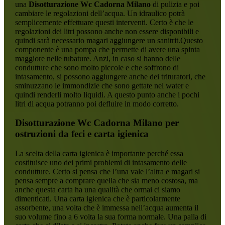
una
Disotturazione Wc Cadorna Milano
di pulizia e poi
cambiare le regolazioni dell’acqua. Un idraulico potrà
semplicemente effettuare questi interventi. Certo è che le
regolazioni dei litri possono anche non essere disponibili e
quindi sarà necessario magari aggiungere un sanitrit.Questo
componente è una pompa che permette di avere una spinta
maggiore nelle tubature. Anzi, in caso si hanno delle
condutture che sono molto piccole e che soffrono di
intasamento, si possono aggiungere anche dei trituratori, che
sminuzzano le immondizie che sono gettate nel water e
quindi renderli molto liquidi. A questo punto anche i pochi
litri di acqua potranno poi defluire in modo corretto.
Disotturazione Wc Cadorna Milano
per
ostruzioni da feci e carta igienica
La scelta della carta igienica è importante perché essa
costituisce uno dei primi problemi di intasamento delle
condutture. Certo si pensa che l’una vale l’altra e magari si
pensa sempre a comprare quella che sia meno costosa, ma
anche questa carta ha una qualità che ormai ci siamo
dimenticati. Una carta igienica che è particolarmente
assorbente, una volta che è immessa nell’acqua aumenta il
suo volume fino a 6 volta la sua forma normale. Una palla di