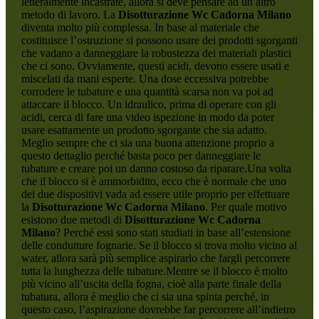
letteralmente incastrate, allora si deve pensare ad un altro
metodo di lavoro. La
Disotturazione Wc Cadorna Milano
diventa molto più complessa. In base al materiale che
costituisce l’ostruzione si possono usare dei prodotti sgorganti
che vadano a danneggiare la robustezza dei materiali plastici
che ci sono. Ovviamente, questi acidi, devono essere usati e
miscelati da mani esperte. Una dose eccessiva potrebbe
corrodere le tubature e una quantità scarsa non va poi ad
attaccare il blocco. Un idraulico, prima di operare con gli
acidi, cerca di fare una video ispezione in modo da poter
usare esattamente un prodotto sgorgante che sia adatto.
Meglio sempre che ci sia una buona attenzione proprio a
questo dettaglio perché basta poco per danneggiare le
tubature e creare poi un danno costoso da riparare.Una volta
che il blocco si è ammorbidito, ecco che è normale che uno
dei due dispositivi vada ad essere utile proprio per effettuare
la
Disotturazione Wc Cadorna Milano
. Per quale motivo
esistono due metodi di
Disotturazione Wc Cadorna
Milano
? Perché essi sono stati studiati in base all’estensione
delle condutture fognarie. Se il blocco si trova molto vicino al
water, allora sarà più semplice aspirarlo che fargli percorrere
tutta la lunghezza delle tubature.Mentre se il blocco è molto
più vicino all’uscita della fogna, cioè alla parte finale della
tubatura, allora è meglio che ci sia una spinta perché, in
questo caso, l’aspirazione dovrebbe far percorrere all’indietro