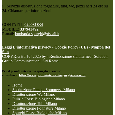
✅ Servizio disostruzione fognature, tubi, wc, pozzi neri 24 ore su
24. Chiamaci per informazioni!
CONTATTI:
029081834
MOBILE:
337943492
E-mail:
lombarda.spurghi@tiscali.it
Leggi L'informativa privacy
-
Cookie Policy (UE)
-
Mappa del
Sito
COPYRIGHT [c] 2025 by -
Realizzazione siti internet
-
Solution
Group Communication
|
Siti Roma
Per il pronto intervento spurghi a Varese
consultare:
https://www.prontointerventospurghivarese.it/
Home
Sostituzione Pompe Sommerse Milano
Disotturazione Wc Milano
Pulizie Fosse Biologiche Milano
Disotturazione Tubi Milano
Disotturazione Fognature Milano
Spurghi Fosse Biologiche Milano