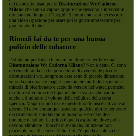
dei dispositivi usati per la
Disotturazione Wc Cadorna
Milano
che sono a vapore oppure che riescono a intervenire
direttamente in questi “luoghi”.Sicuramente sarà necessario
una video ispezione per usare poi le giuste attrezzature per
grattare via il tutto.
Rimedi fai da te per una buona
pulizia delle tubature
Dobbiamo per forza chiamare un idraulico per fare una
Disotturazione Wc Cadorna Milano
? Non è detto. Ci sono
dei rimedi fai da te che permettono di avere delle piccole
disotturazioni wc, sempre se esse sono di piccole dimensioni,
sono da poco nate e magari sono anche morbide.Usare una
miscela di bicarbonato e aceto da versare nel water, permette
di ridurre il volume dei liquami che ci sono e che vanno
anche a diminuire il volume della cellulosa della carta
igienica. Magari si può usare questo tipo di miscela 4 volte al
giorno. Si deve comunque aspettare qualche giorno per avere
dei risultati.Gli sturalavandini possono esercitare due
tipologie di spinte. La prima è quella aspirante, dove poi si
devono eliminare i blocchi in manuale, un’azione non
piacevole, ma di sicuro effetto. Poi c’è quella a spinta che