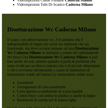
Videoispezioni Canne Fumarie
Cadorna Milano
Videoispezioni Tubi Di Scarico
Cadorna Milano
Disotturazione Wc Cadorna Milano
Il water, con abbreviazione wc, è il sanitario che è
indispensabile in bagno per avere un ambiente che sia
funzionale, ma dove occorre pensare ad una
Disotturazione
Wc Cadorna Milano
se iniziamo a notare dei rallentamenti
dei flussi.Una
Disotturazione Wc Cadorna Milano
si può
fare anche da soli, almeno quando si parla di problemi che
sono rivolti per un blocco interno che è di piccole dimensioni
o che è avvenuto direttamente a causa di immissioni di
immondizie solide all’interno.Le immondizie solide sono:
Assorbenti
Asciugamani di carta assorbente
Carta igienica a multistrato di scarsa qualità
Cotton Fiocc con anima in plastica o anche in legno
Bastoncini di ceretta per le sopracciglia