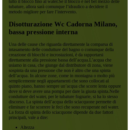
tutto il blocco fino al water.Se il blocco è nel bel mezzo delle
tubature, allora sarà comunque l’idraulico a decidere il
metodo migliore per fare l’intervento.
Disotturazione Wc Cadorna Milano
,
bassa pressione interna
Una delle cause che riguarda direttamente la comparsa di
intasamento delle condutture del bagno o comunque della
creazione di blocchi e incrostazioni, è da rapportarsi
direttamente alla pressione bassa dell’acqua.L’acqua che
usiamo in casa, che giunge dal distributore di zona, viene
sospinta da una pressione che non è altro che una spinta
dell’acqua. In alcune zone, come in montagna o molto più
semplicemente negli appartamenti che sono collocati al
quinto piano, hanno sempre un’acqua che scorre lenta oppure
dove si deve avere una pompa per dare la giusta spinta.Nelle
condutture del water, per le tubature fognarie, si ha lo stesso
discorso. La spinta dell’acqua dello sciacquone permette di
eliminare e far scorrere le feci che sono recuperate nel water.
La forza di spinta dello sciacquone dipende da due fattori
principali, vale a dire:
Altezza