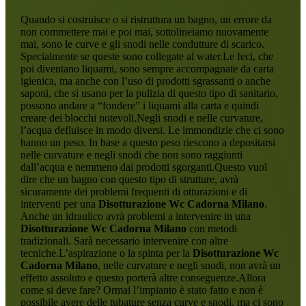
Quando si costruisce o si ristruttura un bagno, un errore da
non commettere mai e poi mai, sottolineiamo nuovamente
mai, sono le curve e gli snodi nelle condutture di scarico.
Specialmente se queste sono collegate al water.Le feci, che
poi diventano liquami, sono sempre accompagnate da carta
igienica, ma anche con l’uso di prodotti sgrassanti o anche
saponi, che si usano per la pulizia di questo tipo di sanitario,
possono andare a “fondere” i liquami alla carta e quindi
creare dei blocchi notevoli.Negli snodi e nelle curvature,
l’acqua defluisce in modo diversi. Le immondizie che ci sono
hanno un peso. In base a questo peso riescono a depositarsi
nelle curvature e negli snodi che non sono raggiunti
dall’acqua e nemmeno dai prodotti sgorganti.Questo vuol
dire che un bagno con questo tipo di strutture, avrà
sicuramente dei problemi frequenti di otturazioni e di
interventi per una
Disotturazione Wc Cadorna Milano
.
Anche un idraulico avrà problemi a intervenire in una
Disotturazione Wc Cadorna Milano
con metodi
tradizionali. Sarà necessario intervenire con altre
tecniche.L’aspirazione o la spinta per la
Disotturazione Wc
Cadorna Milano
, nelle curvature e negli snodi, non avrà un
effetto assoluto e questo porterà altre conseguenze.Allora
come si deve fare? Ormai l’impianto è stato fatto e non è
possibile avere delle tubature senza curve e snodi, ma ci sono