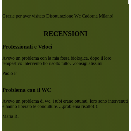
Grazie per aver visitato Disotturazione Wc Cadorna Milano!
RECENSIONI
Professionali e Veloci
Avevo un problema con la mia fossa biologica, dopo il loro
tempestivo intervento ho risolto tutto…consigliatissimi
Paolo F.
Problema con il WC
Avevo un problema di wc, i tubi erano otturati, loro sono intervenuti
e hanno liberato le condutture….problema risolto!!!!
Maria R.