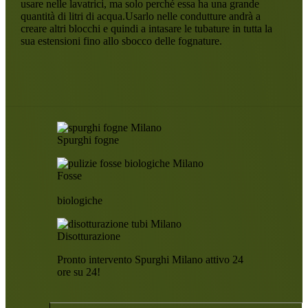
usare nelle lavatrici, ma solo perché essa ha una grande
quantità di litri di acqua.Usarlo nelle condutture andrà a
creare altri blocchi e quindi a intasare le tubature in tutta la
sua estensioni fino allo sbocco delle fognature.
Spurghi fogne
Fosse
biologiche
Disotturazione
Pronto intervento Spurghi Milano attivo 24
ore su 24!