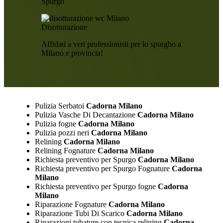
Spurgo
Disotturazione
Affidati a veri professionisti per lo spurgho a
Milano e provincia!
Pulizia Serbatoi
Cadorna Milano
Pulizia Vasche Di Decantazione
Cadorna Milano
Pulizia fogne
Cadorna Milano
Pulizia pozzi neri
Cadorna Milano
Relining
Cadorna Milano
Relining Fognature
Cadorna Milano
Richiesta preventivo per Spurgo
Cadorna Milano
Richiesta preventivo per Spurgo Fognature
Cadorna
Milano
Richiesta preventivo per Spurgo fogne
Cadorna
Milano
Riparazione Fognature
Cadorna Milano
Riparazione Tubi Di Scarico
Cadorna Milano
Riparazioni tubature con tecnica relining
Cadorna