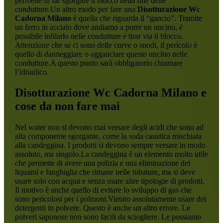
permette di far sgorgare il blocco nella fine delle
condutture.Un altro modo per fare una
Disotturazione Wc
Cadorna Milano
è quella che riguarda il “gancio”. Tramite
un ferro in acciaio dove andiamo a porre un uncino, è
possibile infilarlo nelle condutture e tirar via il blocco.
Attenzione che se ci sono delle curve o snodi, il pericolo è
quello di danneggiare o agganciare questo uncino nelle
condutture.A questo punto sarà obbligatorio chiamare
l’idraulico.
Disotturazione Wc Cadorna Milano
e
cose da non fare mai
Nel water non si devono mai versare degli acidi che sono ad
alta componente sgorgante, come la soda caustica mischiata
alla candeggina. I prodotti si devono sempre versare in modo
assoluto, ma singolo.La candeggina è un elemento molto utile
che permette di avere una pulizia e una eliminazione dei
liquami e fanghiglia che rimane nelle tubature, ma si deve
usare solo con acqua e senza usare altre tipologie di prodotti.
Il motivo è anche quello di evitare lo sviluppo di gas che
sono pericolosi per i polmoni.Vietato assolutamente usare dei
detergenti in polvere. Questo è anche un altro errore. Le
polveri saponose non sono facili da sciogliere. Le possiamo