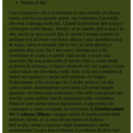
Portata di litri
Uno sciacquone che è posizionata in una cassetta ad altezza
uomo, non ha una grande spinta, ma comunque è possibile
che essa contenga molti litri. Quindi la pressione dell’acqua è
comunque molto buona. Mentre, se la cassetta dell’acqua è in
alto, anche se sono pochi litri, la spinta è sempre potente.Se
andiamo poi ad avere una bassa altezza e una quantità scarsa
di acqua, allora è normale che le feci, la carta igienica e
qualsiasi altra cosa che è nel water, rimanga poi nelle
condutture di scarico e quindi vada anche a creare una
sporcizia che non porta nulla di buono.Oltre a creare molti
problemi di deflusso, si hanno ritorni di feci nel water, ci sono
cattivi odori che diventano molto forti, si ha una comparsa di
batteri nel sanitario e anche nell’ambiente del bagno.
Praticamente si ha un luogo che è molto sporco e ad alta
carica virale, assolutamente pericoloso.Gli utenti magari
ignorano che basta solo aumentare i litri nello sciacquone per
riuscire a non soffrire mai di otturazioni nelle condutture.
Prima di fare questa nuova regolazione, è opportuno che
comunque si vada a eseguire un intervento di
Disotturazione
Wc Cadorna Milano
e magari anche di sanificazione delle
tubature. Infatti, se ci sono dei problemi di deflusso
dell’acqua, ormai ci saranno degli intasamenti e anche
aumentando l’acqua non si elimina il problema.Si deve fare