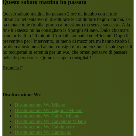
Questo sabato mattina ho passato
Questo sabato mattina ho passato 2 ore da incubo con il mio
idraulico nel tentativo di disotturare le condutture bagno-cucina. Le
ha tentate tutte (molla, pompa a pressione) ma senza successo. Alla
fine lui stesso mi ha consigliato la Spurghi Milano. Dalla chiamata
sono arrivati in 20 minuti. Cordiali, simpatici ed efficienti. Dopo il
preventivo per l’intervento, in meno di mezz’ora mi hanno risolto il
problema insieme ad alcuni consigli di manutenzione. I soldi spesi li
ho recuperati in serenità per un w.e. che ormai pensavo di passare
nella disperazione . Quindi…super consigliati!
Brunella F.
Disotturazione Wc
Disotturazione Wc Milano
Disotturazione Wc Cagnola Milano
Disotturazione Wc Cairoli Milano
Disotturazione Wc Calvairate Milano
Disotturazione Wc Calvignasco
Disotturazione Wc Cambiago