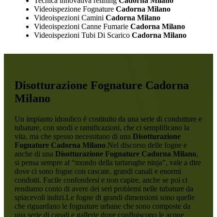
Tecnica innovativa relining
Cadorna Milano
Videoispezione Fognature
Cadorna Milano
Videoispezioni Camini
Cadorna Milano
Videoispezioni Canne Fumarie
Cadorna Milano
Videoispezioni Tubi Di Scarico
Cadorna Milano
Disotturazione Fognature Cadorna
Milano
Un impianto idraulico è costituito da una serie di condutture e
tubature, con snodi e ramificazioni, che ci semplificano la
vita, ma che spesso necessitano di una
Disotturazione
Fognature Cadorna Milano
.Nel discorso delle fogne e
anche di una
Disotturazione Fognature Cadorna Milano
,
si pensa sempre al “mondo della tartarughe ninja”, vale a dire
dove ci sono fogne con cascate, grandi canali e enormi
condotti. Facile confondersi e non capire, anche se poi ci
rendiamo conto di avere dei seri problemi nelle tubature da
spiacevoli indizi.Le fogne di grandi dimensioni sono quelle
che riguardano le fognature urbane che sono composte da
una serie di canali e gallerie dove confluiscono le acque