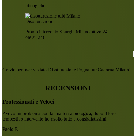
biologiche
Disotturazione
Pronto intervento Spurghi Milano attivo 24
ore su 24!
Grazie per aver visitato Disotturazione Fognature Cadorna Milano!
RECENSIONI
Professionali e Veloci
Avevo un problema con la mia fossa biologica, dopo il loro
tempestivo intervento ho risolto tutto…consigliatissimi
Paolo F.