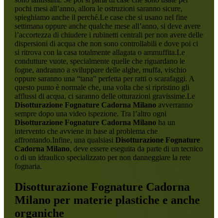
pochi mesi all’anno, allora le ostruzioni saranno sicure,
spieghiamo anche il perché.Le case che si usano nel fine
settimana oppure anche qualche mese all’anno, si deve avere
l’accortezza di chiudere i rubinetti centrali per non avere delle
dispersioni di acqua che non sono controllabili e dove poi ci
si ritrova con la casa totalmente allagata o ammuffita.Le
condutture vuote, specialmente quelle che riguardano le
fogne, andranno a sviluppare delle alghe, muffa, vischio
oppure saranno una “tana” perfetta per ratti o scarafaggi. A
questo punto è normale che, una volta che si ripristino gli
afflussi di acqua, ci saranno delle otturazioni gravissime.Le
Disotturazione Fognature Cadorna Milano
avverranno
sempre dopo una video ispezione. Tra l’altro ogni
Disotturazione Fognature Cadorna Milano
ha un
intervento che avviene in base al problema che
affrontando.Infine, una qualsiasi
Disotturazione Fognature
Cadorna Milano
, deve essere eseguita da parte di un tecnico
o di un idraulico specializzato per non danneggiare la rete
fognaria.
Disotturazione Fognature Cadorna
Milano
per materie plastiche e anche
organiche