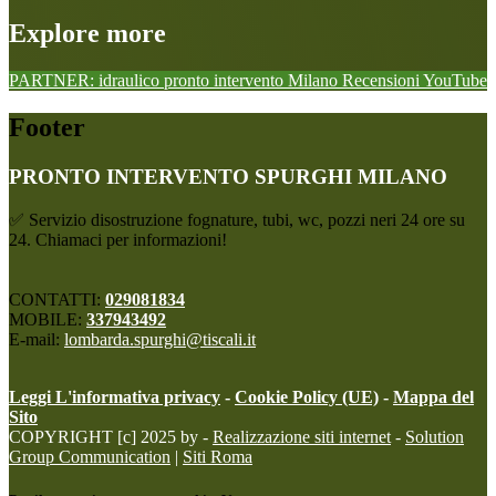
Explore more
PARTNER: idraulico pronto intervento Milano
Recensioni
YouTube
Footer
PRONTO INTERVENTO SPURGHI MILANO
✅ Servizio disostruzione fognature, tubi, wc, pozzi neri 24 ore su
24. Chiamaci per informazioni!
CONTATTI:
029081834
MOBILE:
337943492
E-mail:
lombarda.spurghi@tiscali.it
Leggi L'informativa privacy
-
Cookie Policy (UE)
-
Mappa del
Sito
COPYRIGHT [c] 2025 by -
Realizzazione siti internet
-
Solution
Group Communication
|
Siti Roma