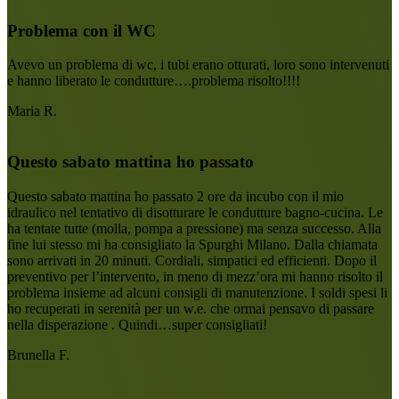
Problema con il WC
Avevo un problema di wc, i tubi erano otturati, loro sono intervenuti
e hanno liberato le condutture….problema risolto!!!!
Maria R.
Questo sabato mattina ho passato
Questo sabato mattina ho passato 2 ore da incubo con il mio
idraulico nel tentativo di disotturare le condutture bagno-cucina. Le
ha tentate tutte (molla, pompa a pressione) ma senza successo. Alla
fine lui stesso mi ha consigliato la Spurghi Milano. Dalla chiamata
sono arrivati in 20 minuti. Cordiali, simpatici ed efficienti. Dopo il
preventivo per l’intervento, in meno di mezz’ora mi hanno risolto il
problema insieme ad alcuni consigli di manutenzione. I soldi spesi li
ho recuperati in serenità per un w.e. che ormai pensavo di passare
nella disperazione . Quindi…super consigliati!
Brunella F.