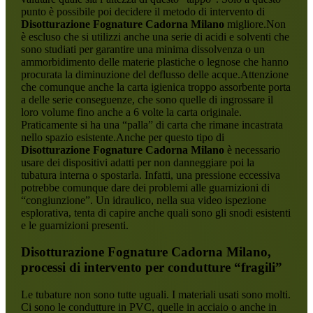
punto è possibile poi decidere il metodo di intervento di
Disotturazione Fognature Cadorna Milano
migliore.Non
è escluso che si utilizzi anche una serie di acidi e solventi che
sono studiati per garantire una minima dissolvenza o un
ammorbidimento delle materie plastiche o legnose che hanno
procurata la diminuzione del deflusso delle acque.Attenzione
che comunque anche la carta igienica troppo assorbente porta
a delle serie conseguenze, che sono quelle di ingrossare il
loro volume fino anche a 6 volte la carta originale.
Praticamente si ha una “palla” di carta che rimane incastrata
nello spazio esistente.Anche per questo tipo di
Disotturazione Fognature Cadorna Milano
è necessario
usare dei dispositivi adatti per non danneggiare poi la
tubatura interna o spostarla. Infatti, una pressione eccessiva
potrebbe comunque dare dei problemi alle guarnizioni di
“congiunzione”. Un idraulico, nella sua video ispezione
esplorativa, tenta di capire anche quali sono gli snodi esistenti
e le guarnizioni presenti.
Disotturazione Fognature Cadorna Milano
,
processi di intervento per condutture “fragili”
Le tubature non sono tutte uguali. I materiali usati sono molti.
Ci sono le condutture in PVC, quelle in acciaio o anche in