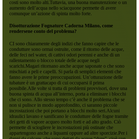
costi sono molto alti.Tuttavia, una buona manutenzione o un
aumento dell’acqua nello sciacquone permette di avere
comunque un’azione di spinta molto forte.
Disotturazione Fognature Cadorna Milano
, come
rendersene conto del problema?
CI sono chiaramente degli indizi che fanno capire che le
condutture sono ormai ostruite, come il ritorno delle acque,
delle feci nel water, di cattivi odori perenni e anche di un
rallentamento o blocco totale delle acque negli
scarichi.Magari ritornano anche acque saponate o che sono
mischiati a peli e capelli. Si parla di semplici elementi che
fanno avere le prime preoccupazioni. Un’otturazione delle
tubature è un grattacapo di cui occuparsi il prima
possibile.Alle volte si tratta di problemi provvisori, dove una
buona spinta di acqua all’interno, porta a eliminare i blocchi
che ci sono. Allo stesso tempo c’è anche il problema che se
non si pulisce in modo approfondito, ci saranno piccole
incrostazioni che poi portano a blocchi molto seri.Alcuni
idraulici lavano e sanificano le condutture delle fogne tramite
dei getti di vapore acqueo molto forti e ad alto grado. Ciò
permette di sciogliere le incrostazioni più ostinate che
appartengono anche a liquami oppure ad altre sporcizie.Per i
danni da calcare, che sono dettati da acque “dure”, cioè con