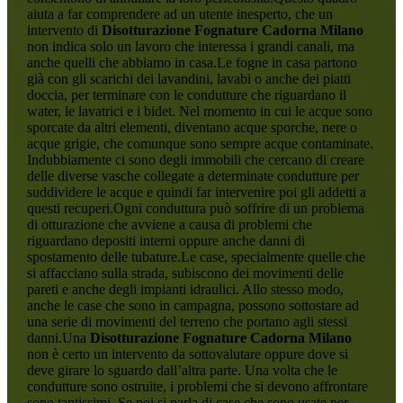
aiuta a far comprendere ad un utente inesperto, che un
intervento di
Disotturazione Fognature Cadorna Milano
non indica solo un lavoro che interessa i grandi canali, ma
anche quelli che abbiamo in casa.Le fogne in casa partono
già con gli scarichi dei lavandini, lavabi o anche dei piatti
doccia, per terminare con le condutture che riguardano il
water, le lavatrici e i bidet. Nel momento in cui le acque sono
sporcate da altri elementi, diventano acque sporche, nere o
acque grigie, che comunque sono sempre acque contaminate.
Indubbiamente ci sono degli immobili che cercano di creare
delle diverse vasche collegate a determinate condutture per
suddividere le acque e quindi far intervenire poi gli addetti a
questi recuperi.Ogni conduttura può soffrire di un problema
di otturazione che avviene a causa di problemi che
riguardano depositi interni oppure anche danni di
spostamento delle tubature.Le case, specialmente quelle che
si affacciano sulla strada, subiscono dei movimenti delle
pareti e anche degli impianti idraulici. Allo stesso modo,
anche le case che sono in campagna, possono sottostare ad
una serie di movimenti del terreno che portano agli stessi
danni.Una
Disotturazione Fognature Cadorna Milano
non è certo un intervento da sottovalutare oppure dove si
deve girare lo sguardo dall’altra parte. Una volta che le
condutture sono ostruite, i problemi che si devono affrontare
sono tantissimi. Se poi si parla di case che sono usate per