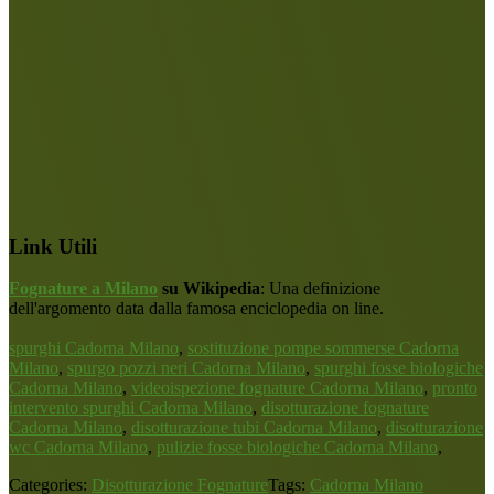
Link Utili
Fognature a Milano
su Wikipedia
: Una definizione
dell'argomento data dalla famosa enciclopedia on line.
spurghi Cadorna Milano
,
sostituzione pompe sommerse Cadorna
Milano
,
spurgo pozzi neri Cadorna Milano
,
spurghi fosse biologiche
Cadorna Milano
,
videoispezione fognature Cadorna Milano
,
pronto
intervento spurghi Cadorna Milano
,
disotturazione fognature
Cadorna Milano
,
disotturazione tubi Cadorna Milano
,
disotturazione
wc Cadorna Milano
,
pulizie fosse biologiche Cadorna Milano
,
Categories:
Disotturazione Fognature
Tags:
Cadorna Milano