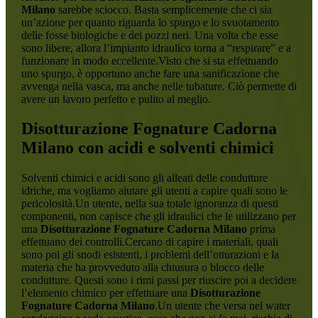
Milano
sarebbe sciocco. Basta semplicemente che ci sia
un’azione per quanto riguarda lo spurgo e lo svuotamento
delle fosse biologiche e dei pozzi neri. Una volta che esse
sono libere, allora l’impianto idraulico torna a “respirare” e a
funzionare in modo eccellente.Visto che si sta effettuando
uno spurgo, è opportuno anche fare una sanificazione che
avvenga nella vasca, ma anche nelle tubature. Ciò permette di
avere un lavoro perfetto e pulito al meglio.
Disotturazione Fognature Cadorna
Milano
con acidi e solventi chimici
Solventi chimici e acidi sono gli alleati delle condutture
idriche, ma vogliamo aiutare gli utenti a capire quali sono le
pericolosità.Un utente, nella sua totale ignoranza di questi
componenti, non capisce che gli idraulici che le utilizzano per
una
Disotturazione Fognature Cadorna Milano
prima
effettuano dei controlli.Cercano di capire i materiali, quali
sono poi gli snodi esistenti, i problemi dell’otturazioni e la
materia che ha provveduto alla chiusura o blocco delle
condutture. Questi sono i rimi passi per riuscire poi a decidere
l’elemento chimico per effettuare una
Disotturazione
Fognature Cadorna Milano
.Un utente che versa nel water