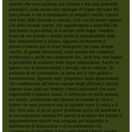
sporche che sono prodotte dai cittadini e dai tanti immobili
esistenti.Ci sono anche altre tipologie di fogne che sono del
tutto private e che si riassumono in semplici vasche. I pozzi
neri sono delle strutture a cisterna, cioè con un pozzo oppure
con delle enormi vasche, che appartengono a immobili che
non hanno la possibilità di scaricare nelle fogne cittadine.
Sono ad uso privato e quindi anche la responsabilità della
loro manutenzione o pulizia, riguarda direttamente il
privato.Esistono poi le fosse biologiche che sono diverse
vasche, di grandi dimensioni, usate sempre nei complessi
residenziali o anche nei condomini che, anch’essi, non hanno
la possibilità di usufruire delle fogne urbanistiche. Anche in
questo caso la responsabilità è privata, ma in comune. Se
parliamo di un condominio, le spese per la loro pulizia e
manutenzione, riguarda tutti i proprietari degli appartamenti
che confluiscono all’interno oppure degli affittuari.I sistemi
fognari sono usati per limitare i danni ambientali che sono
rapportabili ai liquami umani. A differenza di quelli animali,
noi umani, produciamo dei liquami ricchissimi di virus e
batteri che sono portatori sani di malattie come il colera e il
tifo. Non solo, si da un grave problema anche all’ambiente e
ai microrganismi esistenti.Per questo il recupero dei liquami è
importantissimo poiché essi vengono poi trasportati in
stabilimenti di depurazione e di incenerimento che
consentono di annullare la loro pericolosità.Questo quadro