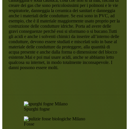
candeggina e soda caustica, cosa che non si fa mai, rischia di
creare dei gas che sono pericolosissimi per i polmoni e le vie
respiratorie, danneggia la ceramica dei sanitari e danneggia
anche i materiali delle condutture. Se essi sono in PVC, ad
esempio, che è il materiale maggiormente usato proprio per la
costruzione delle condutture idriche. Porta ad avere delle
gravi conseguenze perché essi si sformano o si bucano.Tutti
gli acidi e anche i solventi chimici da inserire all’interno delle
condutture, devono essere studiati e miscelati solo in base al
materiale delle condutture da proteggere, alla quantità di
acqua presente e anche dalla forma o dimensione del blocco
esistente.Mai e poi mai usare acidi, anche se abbiamo letto
qualcosa su internet, in modo totalmente inconsapevole. I
danni possono essere molti.
Spurghi fogne
Fosse