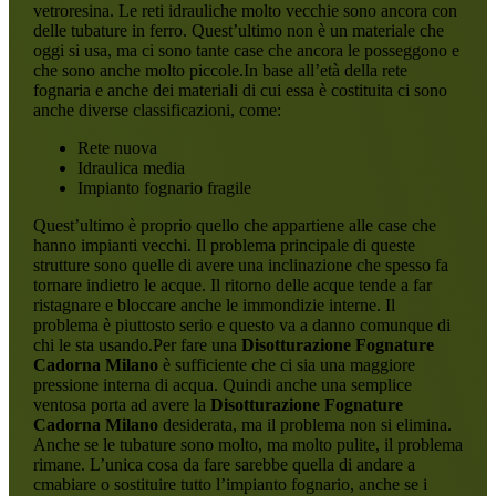
vetroresina. Le reti idrauliche molto vecchie sono ancora con
delle tubature in ferro. Quest’ultimo non è un materiale che
oggi si usa, ma ci sono tante case che ancora le posseggono e
che sono anche molto piccole.In base all’età della rete
fognaria e anche dei materiali di cui essa è costituita ci sono
anche diverse classificazioni, come:
Rete nuova
Idraulica media
Impianto fognario fragile
Quest’ultimo è proprio quello che appartiene alle case che
hanno impianti vecchi. Il problema principale di queste
strutture sono quelle di avere una inclinazione che spesso fa
tornare indietro le acque. Il ritorno delle acque tende a far
ristagnare e bloccare anche le immondizie interne. Il
problema è piuttosto serio e questo va a danno comunque di
chi le sta usando.Per fare una
Disotturazione Fognature
Cadorna Milano
è sufficiente che ci sia una maggiore
pressione interna di acqua. Quindi anche una semplice
ventosa porta ad avere la
Disotturazione Fognature
Cadorna Milano
desiderata, ma il problema non si elimina.
Anche se le tubature sono molto, ma molto pulite, il problema
rimane. L’unica cosa da fare sarebbe quella di andare a
cmabiare o sostituire tutto l’impianto fognario, anche se i