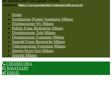
Per il pronto intervento spurghi a Varese
consultare:
https://www.prontointerventospurghivarese.it/
Home
Sostituzione Pompe Sommerse Milano
Disotturazione Wc Milano
Pulizie Fosse Biologiche Milano
Disotturazione Tubi Milano
Disotturazione Fognature Milano
Spurghi Fosse Biologiche Milano
Videoispezione Fognature Milano
Spurgo Pozzi Neri Milano
Spurghi Milano
CHIAMA ORA
WHATSAPP
EMAIL