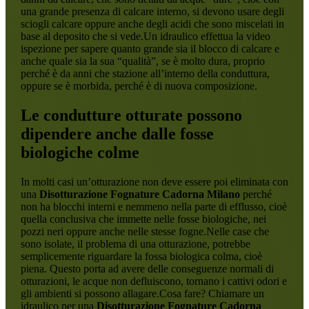
una grande presenza di calcare interno, si devono usare degli
sciogli calcare oppure anche degli acidi che sono miscelati in
base al deposito che si vede.Un idraulico effettua la video
ispezione per sapere quanto grande sia il blocco di calcare e
anche quale sia la sua “qualità”, se è molto dura, proprio
perché è da anni che stazione all’interno della conduttura,
oppure se è morbida, perché è di nuova composizione.
Le condutture otturate possono
dipendere anche dalle fosse
biologiche colme
In molti casi un’otturazione non deve essere poi eliminata con
una
Disotturazione Fognature Cadorna Milano
perché
non ha blocchi interni e nemmeno nella parte di efflusso, cioè
quella conclusiva che immette nelle fosse biologiche, nei
pozzi neri oppure anche nelle stesse fogne.Nelle case che
sono isolate, il problema di una otturazione, potrebbe
semplicemente riguardare la fossa biologica colma, cioè
piena. Questo porta ad avere delle conseguenze normali di
otturazioni, le acque non defluiscono, tornano i cattivi odori e
gli ambienti si possono allagare.Cosa fare? Chiamare un
idraulico per una
Disotturazione Fognature Cadorna