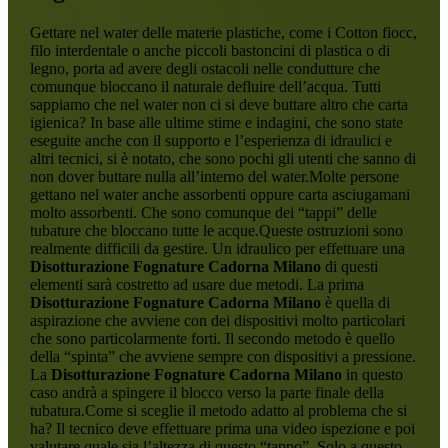
Gettare nel water delle materie plastiche, come i Cotton fiocc,
filo interdentale o anche piccoli bastoncini di plastica o di
legno, porta ad avere degli ostacoli nelle condutture che
comunque bloccano il naturale defluire dell’acqua. Tutti
sappiamo che nel water non ci si deve buttare altro che carta
igienica? In base alle ultime stime e indagini, che sono state
eseguite anche con il supporto e l’esperienza di idraulici e
altri tecnici, si è notato, che sono pochi gli utenti che sanno di
non dover buttare nulla all’interno del water.Molte persone
gettano nel water anche assorbenti oppure carta asciugamani
molto assorbenti. Che sono comunque dei “tappi” delle
tubature che bloccano tutte le acque.Queste ostruzioni sono
realmente difficili da gestire. Un idraulico per effettuare una
Disotturazione Fognature Cadorna Milano
di questi
elementi sarà costretto ad usare due metodi. La prima
Disotturazione Fognature Cadorna Milano
è quella di
aspirazione che avviene con dei dispositivi molto particolari
che sono particolarmente forti. Il secondo metodo è quello
della “spinta” che avviene sempre con dispositivi a pressione.
La
Disotturazione Fognature Cadorna Milano
in questo
caso andrà a spingere il blocco verso la parte finale della
tubatura.Come si sceglie il metodo adatto al problema che si
ha? Il tecnico deve effettuare prima una video ispezione e poi
valutare quale sia l’altezza di questo “tappo”. Solo a questo